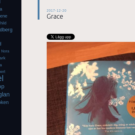
l
a
2017-12-20
Grace
iene
hild
dberg
d
g
Nora
ark
a
ert
el
op
glan
oken