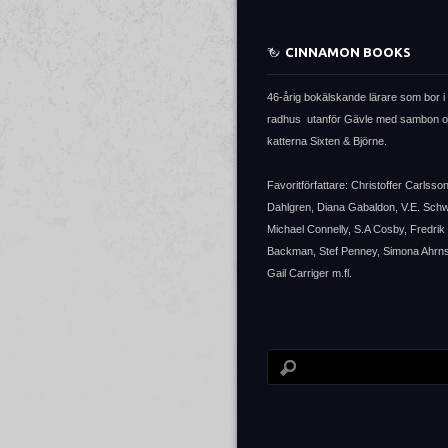
CINNAMON BOOKS
46-årig bokälskande lärare som bor i 
radhus utanför Gävle med sambon 
katterna Sixten & Björne.
Favoritförfattare: Christoffer Carlsso
Dahlgren, Diana Gabaldon, V.E. Sch
Michael Connelly, S.A Cosby, Fredrik
Backman, Stef Penney, Simona Ahrns
Gail Carriger m.fl.