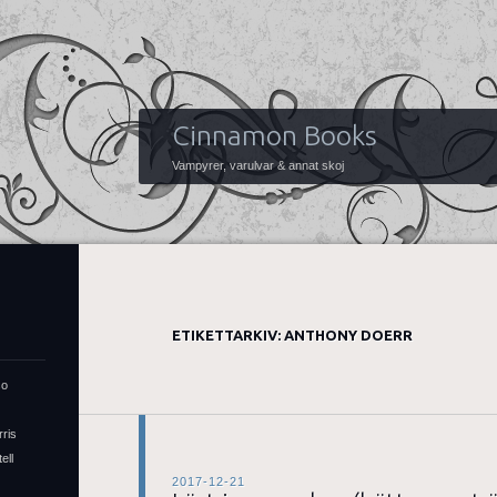
Cinnamon Books
Vampyrer, varulvar & annat skoj
ETIKETTARKIV:
ANTHONY DOERR
so
rris
ell
2017-12-21