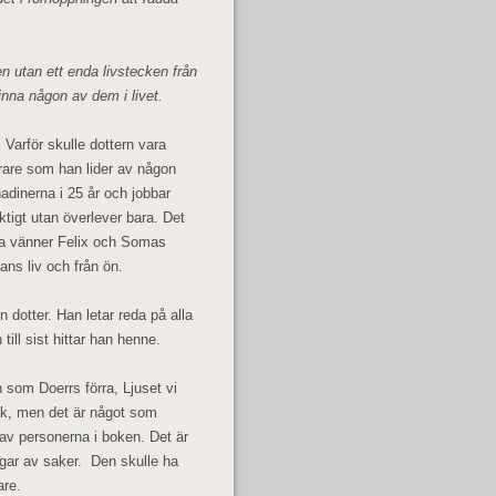
n utan ett enda livstecken från
inna någon av dem i livet.
. Varför skulle dottern vara
arare som han lider av någon
dinerna i 25 år och jobbar
tigt utan överlever bara. Det
sina vänner Felix och Somas
ns liv och från ön.
in dotter. Han letar reda på alla
ill sist hittar han henne.
n som Doerrs förra, Ljuset vi
råk, men det är något som
 av personerna i boken. Det är
gar av saker. Den skulle ha
are.