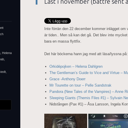
Läst i november (bättre sent än
ett
Inte förrän den 22 december kommer inlägget om va
och
är tiden.. Men så kan det gå. Det blev inte mycket 
bara en massa flyttfix.
n, Helena
Det här böckerna hann jag med att läsa/lyssna på:
wab,
Orkidépojken – Helena Dahlgren
tedt,
The Gentleman’s Guide to Vice and Virtue – M
Grace -Anthony Doerr
Mr Tourette on tour – Pelle Sandstrak
Pandora (New Tales of the Vampires) – Anne R
Sleeping Giants (Themis Files #1) – Sylvain N
Nidstången (Pax #1) – Åsa Larsson, Ingela Kor