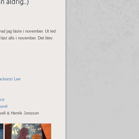
 aldrig..)
d jag läste i november. Ut led
läst alls i november. Det blev
ackenzi Lee
ice
euvel
sell & Henrik Jonsson