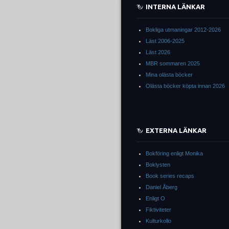
INTERNA LÄNKAR
Bokliga utmaningar 2012-2026
Läst 2006-2025
Läst 2026
MBR sommaren 2025
Mina olästa böcker
Olästa böcker köpta innan 2026
EXTERNA LÄNKAR
Bokföring enligt Monika
Boklysten
Book series recaps
Daniel Åberg
Enligt O
Fiktiviteter
Kulturkollo