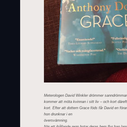
Meterologen David Winkler drömmer sanndrömmar.
kommer att möta kvinnan i sitt liv – och kort däreft
kort. Efter att dottern Grace föds får David en föran
hon drunknar i en
översvämning.
När ett ihållande regn hotar deras hem flyr han lan