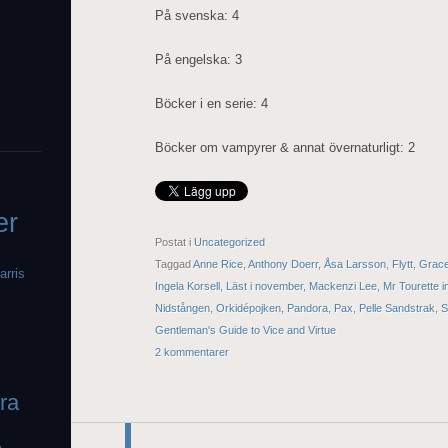
På svenska: 4
På engelska: 3
Böcker i en serie: 4
Böcker om vampyrer & annat övernaturligt: 2
er
Postat i
Uncategorized
Taggad
Anne Rice
,
Anthony Doerr
,
Åsa Larsson
,
Flytt
,
Grac
arris
Ingela Korsell
,
Läst i november
,
Mackenzi Lee
,
Mr Tourette in
Nidstången
,
Orkidépojken
,
Pandora
,
Pax
,
Pelle Sandstrak
,
S
Gentleman's Guide to Vice and Virtue
2 kommentarer
fra