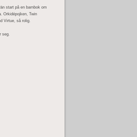
rän start på en barnbok om
a. Orkidépojken, Twin
Virtue, så rolig.
r seg.