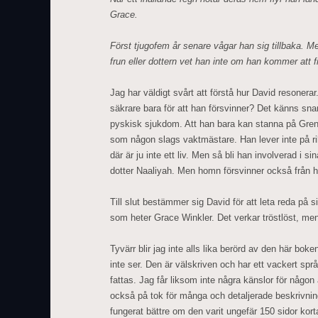
Grace.
Först tjugofem år senare vågar han sig tillbaka. Me
frun eller dottern vet han inte om han kommer att f
Jag har väldigt svårt att förstå hur David resonerar
säkrare bara för att han försvinner? Det känns sn
pyskisk sjukdom. Att han bara kan stanna på Grena
som någon slags vaktmästare. Han lever inte på rik
där är ju inte ett liv. Men så bli han involverad i 
dotter Naaliyah. Men homn försvinner också från ha
Till slut bestämmer sig David för att leta reda på s
som heter Grace Winkler. Det verkar tröstlöst, men t
Tyvärr blir jag inte alls lika berörd av den här boke
inte ser. Den är välskriven och har ett vackert sp
fattas. Jag får liksom inte några känslor för någon
också på tok för många och detaljerade beskrivnin
fungerat bättre om den varit ungefär 150 sidor kort