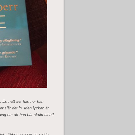
 En natt ser han hur han
er slår det in. Men lyckan är
ing om att han bär skuld till att
det i förhoppningen att rädda