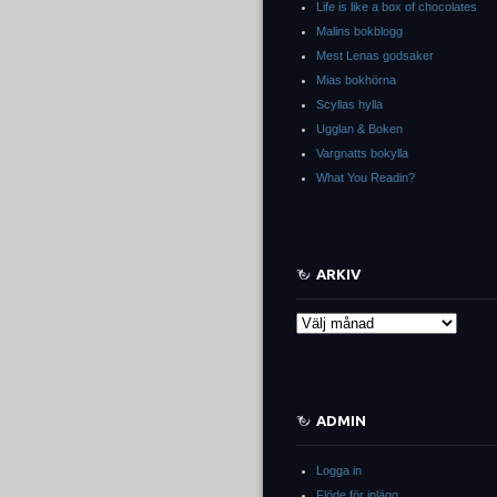
Life is like a box of chocolates
Malins bokblogg
Mest Lenas godsaker
Mias bokhörna
Scyllas hylla
Ugglan & Boken
Vargnatts bokylla
What You Readin?
ARKIV
Arkiv
ADMIN
Logga in
Flöde för inlägg