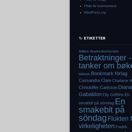
Flöde för kommentarer
WordPress.org
ETIKETTER
Adlibris
Akademibokhandeln
Betraktninger -
tanker om bøk
Bookmark förlag
bibliotek
Cassandra Clare
Charlaine H
Diana
Christoffer Carlsson
Gabaldon
En
Elly Griffiths
En
smakbit på söndag
smakebit på
söndag
Flukten 
virkeligheten
Fredrik