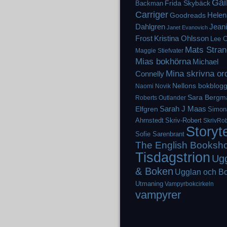
Gai
Frida Skybäck
Backman
Carriger
Helen
Goodreads
Dahlgren
Jean
Janet Evanovich
Frost
Kristina Ohlsson
Lee C
Mats Stran
Maggie Stiefvater
Mias bokhörna
Michael
Mina skrivna or
Connelly
Nellons bokblog
Naomi Novik
Sara Bergm
Roberts
Outlander
Elfgren
Sarah J Maas
Simon
Ahrnstedt
Skriv-Robert
SkrivRob
Storyt
Sofie Sarenbrant
The English Booksh
Tisdagstrion
Ug
& Boken
Ugglan och B
Utmaning
Vampyrbokcirkeln
vampyrer