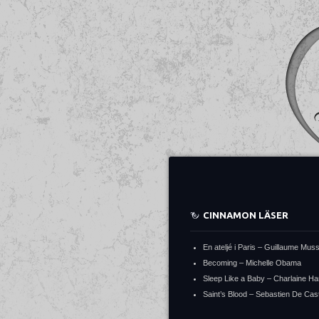
CINNAMON LÄSER
En ateljé i Paris – Guillaume Mus
Becoming – Michelle Obama
Sleep Like a Baby – Charlaine Ha
Saint’s Blood – Sebastien De Cast