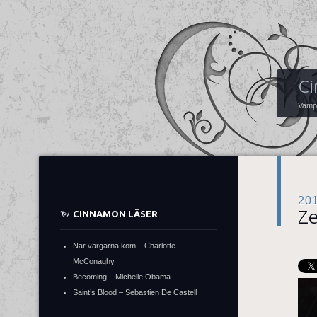
Ci
Vampy
20
Ze
CINNAMON LÄSER
När vargarna kom – Charlotte
McConaghy
Becoming – Michelle Obama
Saint’s Blood – Sebastien De Castell