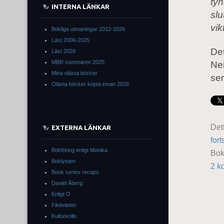
tyn
INTERNA LÄNKAR
slu
vik
Bokliga utmaningar 2012-2026
Läst 2006-2025
Det
Läst 2026
MBR sommaren 2025
Nei
Mina olästa böcker
ser
Olästa böcker köpta innan 2026
Det
EXTERNA LÄNKAR
fort
Bokföring enligt Monika
Bo
Boklysten
2 k
Book series recaps
Daniel Åberg
Enligt O
Fiktiviteter
Kulturkollo