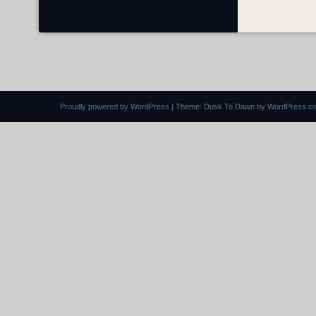
Proudly powered by WordPress
|
Theme: Dusk To Dawn by
WordPress.c