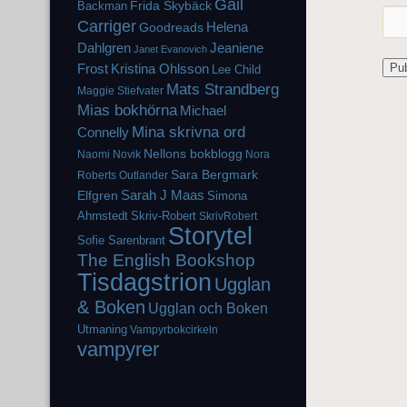
Gail
Frida Skybäck
Backman
Carriger
Helena
Goodreads
Dahlgren
Jeaniene
Janet Evanovich
Frost
Kristina Ohlsson
Lee Child
Mats Strandberg
Maggie Stiefvater
Mias bokhörna
Michael
Mina skrivna ord
Connelly
Nellons bokblogg
Naomi Novik
Nora
Sara Bergmark
Roberts
Outlander
Elfgren
Sarah J Maas
Simona
Ahrnstedt
Skriv-Robert
SkrivRobert
Storytel
Sofie Sarenbrant
The English Bookshop
Tisdagstrion
Ugglan
& Boken
Ugglan och Boken
Utmaning
Vampyrbokcirkeln
vampyrer