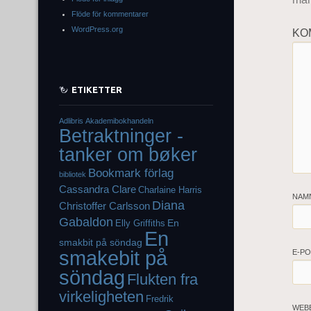
Flöde för kommentarer
WordPress.org
KO
ETIKETTER
Adlibris
Akademibokhandeln
Betraktninger -
tanker om bøker
Bookmark förlag
bibliotek
Cassandra Clare
Charlaine Harris
NAM
Diana
Christoffer Carlsson
Gabaldon
En
Elly Griffiths
En
smakbit på söndag
smakebit på
E-P
söndag
Flukten fra
virkeligheten
Fredrik
WEB