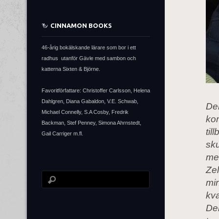
CINNAMON BOOKS
46-årig bokälskande lärare som bor i ett
radhus utanför Gävle med sambon och
katterna Sixten & Björne.
Favoritförfattare: Christoffer Carlsson, Helena
Dahlgren, Diana Gabaldon, V.E. Schwab,
Den
Michael Connelly, S.A Cosby, Fredrik
ko
Backman, Stef Penney, Simona Ahrnstedt,
til
Gail Carriger m.fl.
sku
med
Zel
mi
kva
Den