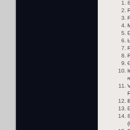
S
D
R
I
V
B
S
(