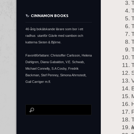
T
T
CINNAMON BOOKS
T
46-årig bokälskande lärare som bor i ett
radhus utanför Gävle med sambon och
T
katterna Sixten & Björne.
T
Favoritförfattare: Christoffer Carlsson, Helena
T
Dahlgren, Diana Gabaldon, V.E. Schwab,
T
Michael Connelly, S.A Cosby, Fredrik
S
Backman, Stef Penney, Simona Ahrnstedt,
V
Gail Carriger m.fl.
P
T