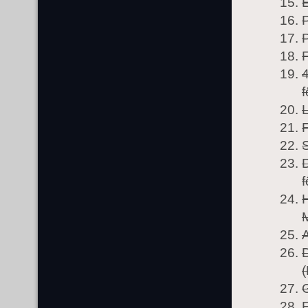
P
P
F
4
f
L
F
f
H
D
(