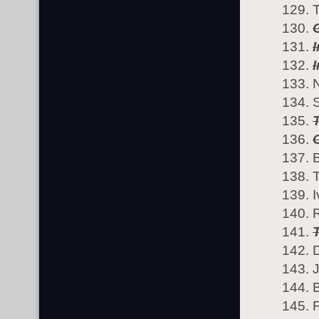
I
N
B
I
R
J
B
F