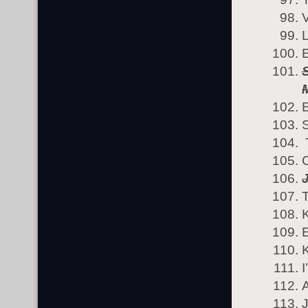
S
E
S
T
C
E
I
J