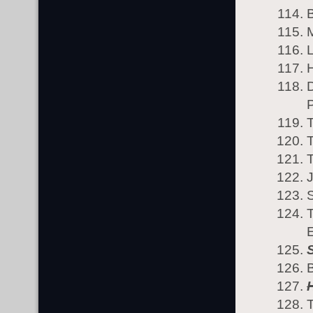
L
H
P
T
T
J
S
T
T