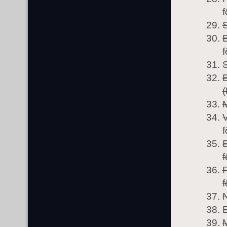
f
f
S
(
f
f
f
N
E
M