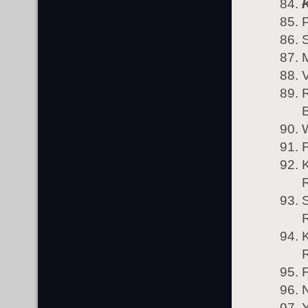
K
S
M
V
B
W
F
R
R
K
R
F