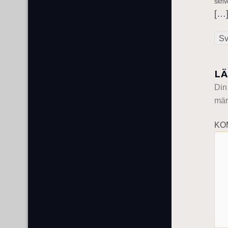
skriv
[…]
Sv
LÄ
Din
mär
KO