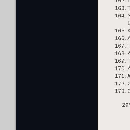
T
A
T
T
Ä
29