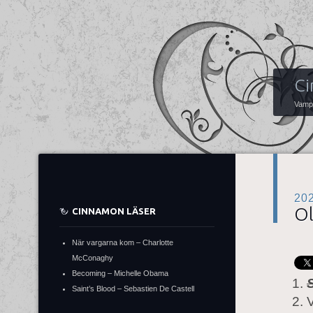
Ci
Vampy
20
Ol
CINNAMON LÄSER
När vargarna kom – Charlotte
McConaghy
Becoming – Michelle Obama
Saint’s Blood – Sebastien De Castell
V