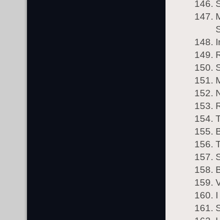
M
I
S
B
T
B
I
S