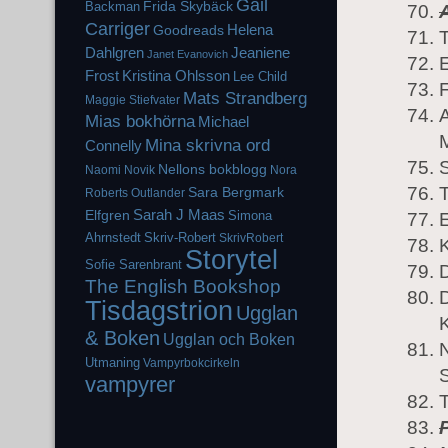
Gail
Frida Skybäck
Backman
Carriger
Helena
Goodreads
Dahlgren
Jeaniene
Janet Evanovich
E
Frost
Kristina Ohlsson
Lee Child
F
Mats Strandberg
Maggie Stiefvater
A
Mias bokhörna
Michael
Mina skrivna ord
Connelly
Nellons bokblogg
Naomi Novik
Nora
Sara Bergmark
Roberts
Outlander
Elfgren
Sarah J Maas
Simona
E
Ahrnstedt
Skriv-Robert
SkrivRobert
Storytel
Sofie Sarenbrant
D
The English Bookshop
Tisdagstrion
Ugglan
& Boken
Ugglan och Boken
Utmaning
Vampyrbokcirkeln
vampyrer