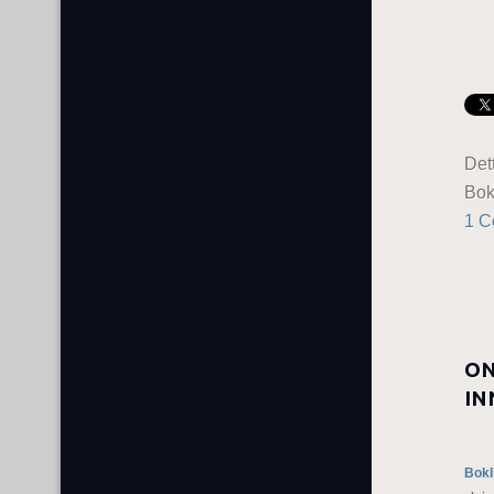
Det
Bo
1 
ON
IN
Bokl