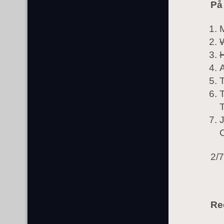
På
T
T
C
2/7
Re