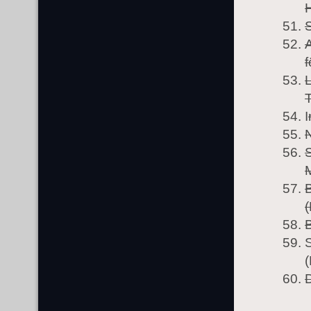
H
f
L
T
I
N
S
(
S
(