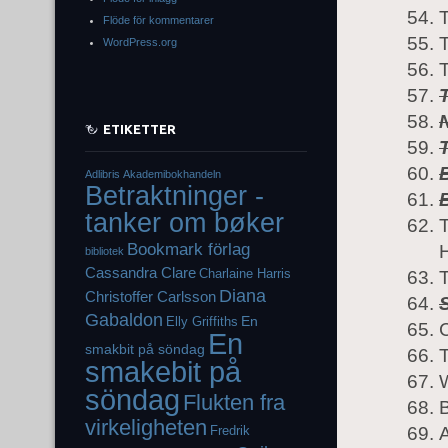
T
Flöde för kommentarer
T
WordPress.org
N
ETIKETTER
Adlibris
Akademibokhandeln
Betraktninger -
tanker om bøker
Bookmark förlag
bibliotek
Cassandra Clare
Charlaine Harris
Diana
Christoffer Carlsson
Gabaldon
En
Elly Griffiths
C
En
smakbit på söndag
T
smakebit på
söndag
Flukten fra
virkeligheten
Fredrik
A