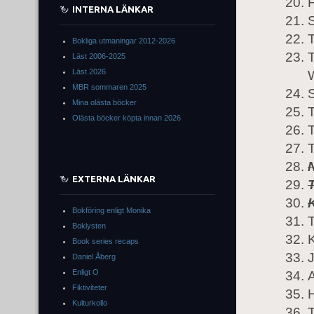
INTERNA LÄNKAR
S
T
Bokliga utmaningar 2012-2026
Läst 2006-2025
Läst 2026
MBR sommaren 2025
Mina olästa böcker
Olästa böcker köpta innan 2026
EXTERNA LÄNKAR
Bokföring enligt Monika
T
Boklysten
K
Book series recaps
Daniel Åberg
Enligt O
Fiktiviteter
Kulturkollo