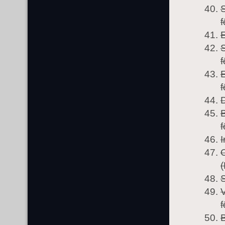
f
f
f
f
I
O
(
f
B