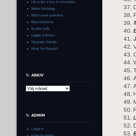
Life is like a box of chocolates
D
Malins bokblogg
Mest Lenas godsaker
Mias bokhörna
Scyllas hylla
Ugglan & Boken
Vargnatts bokylla
What You Readin?
C
W
ARKIV
Arkiv
H
ADMIN
Logga in
Flöde för inlägg