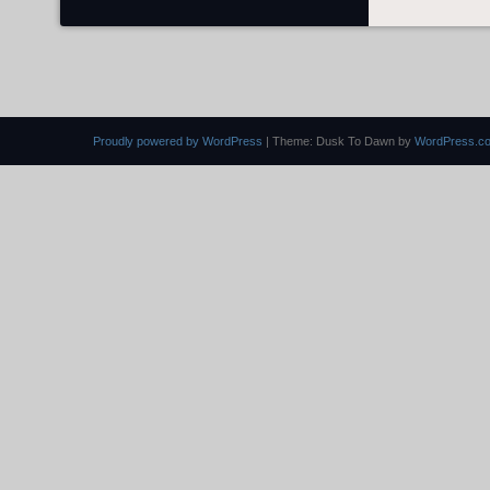
Proudly powered by WordPress
|
Theme: Dusk To Dawn by
WordPress.c