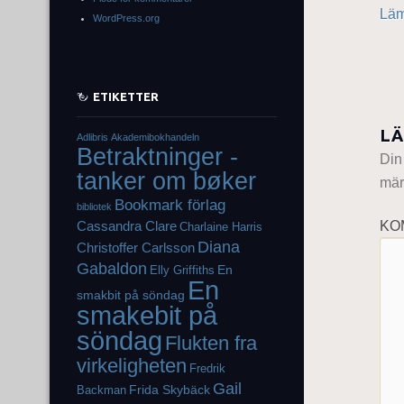
Läm
WordPress.org
ETIKETTER
LÄ
Adlibris
Akademibokhandeln
Betraktninger -
Din
tanker om bøker
mär
Bookmark förlag
bibliotek
KO
Cassandra Clare
Charlaine Harris
Diana
Christoffer Carlsson
Gabaldon
En
Elly Griffiths
En
smakbit på söndag
smakebit på
söndag
Flukten fra
virkeligheten
Fredrik
Gail
Frida Skybäck
Backman