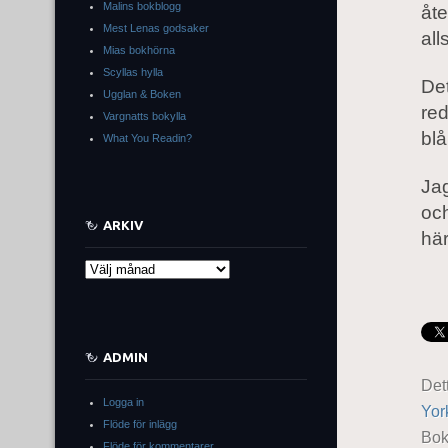
Malins bokblogg
åte
Mest Lenas godsaker
all
Mias bokhörna
Scyllas hylla
Det
Ugglan & Boken
red
Vargnatts bokylla
blå
What You Readin?
Jag
och
ARKIV
här
Arkiv
ADMIN
Det
Logga in
York
Flöde för inlägg
Bo
Flöde för kommentarer