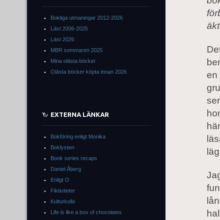
bok
för
Bokliga utmaningar 2012-2026
äkt
Läst 2006-2025
Läst 2026
Det
MBR sommaren 2025
ber
Mina olästa böcker
Olästa böcker köpta innan 2026
en
gru
ser
hon
EXTERNA LÄNKAR
hän
Bokföring enligt Monika
läs
Boklysten
läg
Book series recaps
Daniel Åberg
Jag
Enligt O
fun
Fiktiviteter
lån
Kulturkollo
hal
Life is like a box of chocolates