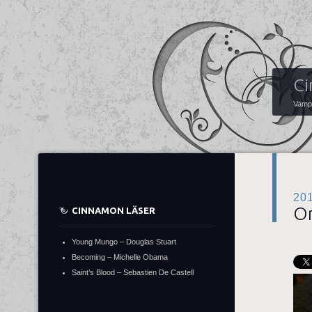
Ci
Vampy
20
Or
CINNAMON LÄSER
Young Mungo – Douglas Stuart
Becoming – Michelle Obama
Saint’s Blood – Sebastien De Castell