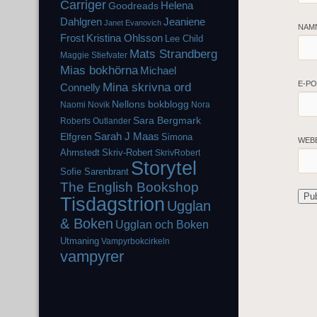
Carriger
Helena
Goodreads
Dahlgren
Jeaniene
Janet Evanovich
NAM
Frost
Kristina Ohlsson
Lee Child
Mats Strandberg
Maggie Stiefvater
Mias bokhörna
Michael
E-P
Mina skrivna ord
Connelly
Nellons bokblogg
Naomi Novik
Nora
Sara Bergmark
Roberts
Outlander
Elfgren
Sarah J Maas
Simona
WEB
Ahrnstedt
Skriv-Robert
SkrivRobert
Storytel
Sofie Sarenbrant
The English Bookshop
Tisdagstrion
Ugglan
& Boken
Ugglan och Boken
Utmaning
Vampyrbokcirkeln
vampyrer