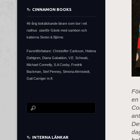
CINNAMON BOOKS
46-årig bokälskande lärare som bor i ett
radhus utanför Gävle med sambon och
katterna Sixten & Björne.
Favoritförfattare: Christoffer Carlsson, Helena
Dahlgren, Diana Gabaldon, V.E. Schwab,
Michael Connelly, S.A Cosby, Fredrik
Backman, Stef Penney, Simona Ahrnstedt,
Gail Carriger m.fl.
För
en 
Cob
ant
De
dag
INTERNA LÄNKAR