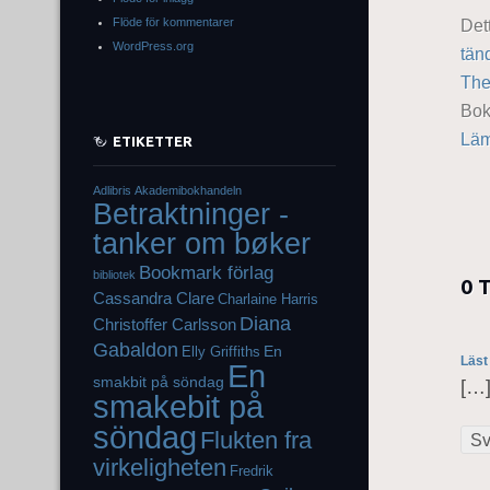
Flöde för kommentarer
Det
WordPress.org
tän
The
Bo
Läm
ETIKETTER
Adlibris
Akademibokhandeln
Betraktninger -
tanker om bøker
Bookmark förlag
bibliotek
0 
Cassandra Clare
Charlaine Harris
Diana
Christoffer Carlsson
Gabaldon
En
Elly Griffiths
Läst
En
smakbit på söndag
[…]
smakebit på
söndag
Flukten fra
Sv
virkeligheten
Fredrik