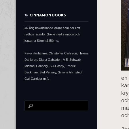
CINNAMON BOOKS
46-årig bokälskande lärare som bor i ett
radhus utanför Gävle med sambon och
katterna Sixten & Björne.
Favoritförfattare: Christoffer Carlsson, Helena
Dahlgren, Diana Gabaldon, V.E. Schwab,
Michael Connelly, S.A Cosby, Fredrik
Backman, Stef Penney, Simona Ahrnstedt,
en 
Gail Carriger m.fl.
kan
kry
och
man
och