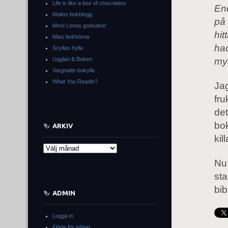
Life is like a box of chocolates
En
Malins bokblogg
på
Mest Lenas godsaker
hit
Mias bokhörna
had
Scyllas hylla
Ugglan & Boken
mys
Vargnatts bokylla
What You Readin?
Jag
fru
det
bok
ARKIV
kil
Arkiv
Nu 
sta
bib
ADMIN
Logga in
Flöde för inlägg