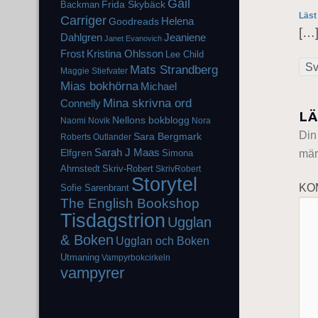
Gail
Frida Skybäck
Backman
Läst
Carriger
Helena
Goodreads
[…]
Dahlgren
Jeaniene
Janet Evanovich
Frost
Kristina Ohlsson
Lee Child
Sv
Mats Strandberg
Maggie Stiefvater
Mias bokhörna
Michael
Mina skrivna ord
Connelly
LÄ
Nellons bokblogg
Naomi Novik
Nora
Din
Sara Bergmark
Roberts
Outlander
Elfgren
Sarah J Maas
mär
Simona
Ahrnstedt
Skriv-Robert
SkrivRobert
Storytel
KO
Sofie Sarenbrant
The English Bookshop
Tisdagstrion
Ugglan
& Boken
Ugglan och Boken
Utmaning
Vampyrbokcirkeln
vampyrer