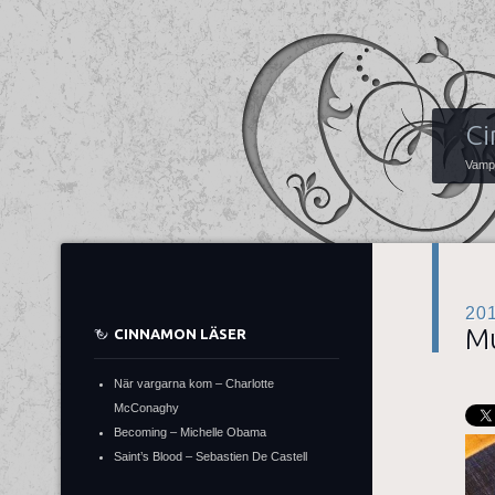
Ci
Vampy
20
M
CINNAMON LÄSER
När vargarna kom – Charlotte
McConaghy
Becoming – Michelle Obama
Saint’s Blood – Sebastien De Castell