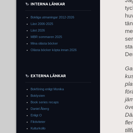
Ja
INTERNA LÄNKAR
tyc
hu
Bokliga utmaningar 2012-2026
tä
Läst 2006-2025
men
Läst 2026
MBR sommaren 2025
ser
Mina olästa böcker
sta
Olästa böcker köpta innan 2026
De
Gab
ku
EXTERNA LÄNKAR
pla
Bokföring enligt Monika
för
Boklysten
jäm
Book series recaps
öve
Daniel Åberg
Där
Enligt O
fle
Fiktiviteter
Kulturkollo
til