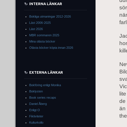
dum
INTERNA LÄNKAR
sör
när
Bokliga utmaningar 2012-2026
far
Läst 2006-2025
Läst 2026
Jac
MBR sommaren 2025
Mina olästa böcker
ho
Olästa böcker köpta innan 2026
kil
New
Bil
EXTERNA LÄNKAR
sva
Bokföring enligt Monika
Vic
Boklysten
lit
Book series recaps
de 
Daniel Åberg
än
Enligt O
the
Fiktiviteter
Kulturkollo