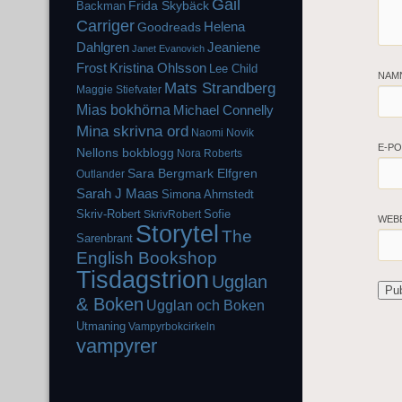
Gail
Frida Skybäck
Backman
Carriger
Helena
Goodreads
Dahlgren
Jeaniene
Janet Evanovich
Frost
Kristina Ohlsson
Lee Child
NAM
Mats Strandberg
Maggie Stiefvater
Mias bokhörna
Michael Connelly
Mina skrivna ord
Naomi Novik
E-P
Nellons bokblogg
Nora Roberts
Sara Bergmark Elfgren
Outlander
Sarah J Maas
Simona Ahrnstedt
Skriv-Robert
Sofie
SkrivRobert
WEB
Storytel
The
Sarenbrant
English Bookshop
Tisdagstrion
Ugglan
& Boken
Ugglan och Boken
Utmaning
Vampyrbokcirkeln
vampyrer