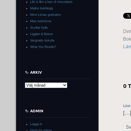
Life is like a box of chocolates
Malins bokblogg
Mest Lenas godsaker
Mias bokhörna
Scyllas hylla
Det
Ugglan & Boken
Bo
Vargnatts bokylla
Läm
What You Readin?
ARKIV
0 
Arkiv
Läst
ADMIN
[…]
Logga in
Sv
Flöde för inlägg