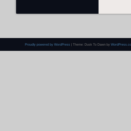
Proudly powered by WordPress
|
Theme: Dusk To Dawn by
WordPress.c