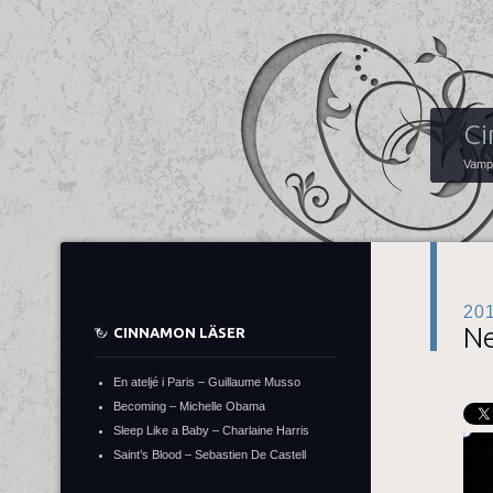
Ci
Vampy
20
N
CINNAMON LÄSER
En ateljé i Paris – Guillaume Musso
Becoming – Michelle Obama
Sleep Like a Baby – Charlaine Harris
Saint’s Blood – Sebastien De Castell