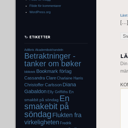
Flöde för kommentarer
WordPress.org
Läst
[…
Sv
ETIKETTER
Adlibris
Akademibokhandeln
Betraktninger -
LÄ
tanker om bøker
Din
mär
Bookmark förlag
bibliotek
Cassandra Clare
Charlaine Harris
Diana
KO
Christoffer Carlsson
Gabaldon
En
Elly Griffiths
En
smakbit på söndag
smakebit på
söndag
Flukten fra
virkeligheten
Fredrik