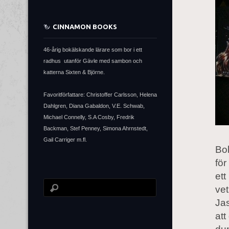
CINNAMON BOOKS
46-årig bokälskande lärare som bor i ett
radhus utanför Gävle med sambon och
katterna Sixten & Björne.
Favoritförfattare: Christoffer Carlsson, Helena
Dahlgren, Diana Gabaldon, V.E. Schwab,
Michael Connelly, S.A Cosby, Fredrik
Backman, Stef Penney, Simona Ahrnstedt,
Gail Carriger m.fl.
Bok
för
ett
ve
Jas
att