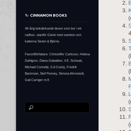
E
CINNAMON BOOKS
(
46-årig bokälskande lärare som bor i ett
4
radhus utanför Gävle med sambon och
katterna Sixten & Björne.
Favoritförfattare: Christoffer Carlsson, Helena
(
Dahlgren, Diana Gabaldon, V.E. Schwab,
Michael Connelly, S.A Cosby, Fredrik
(
Backman, Stef Penney, Simona Ahrnstedt,
M
Gail Carriger m.fl.
L
(
S
(