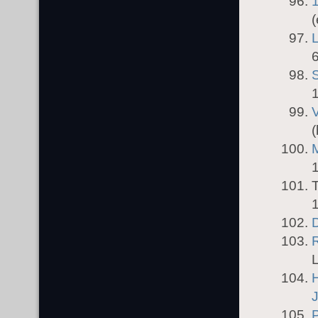
(
L
6
S
1
V
(
M
1
1
D
L
H
J
P