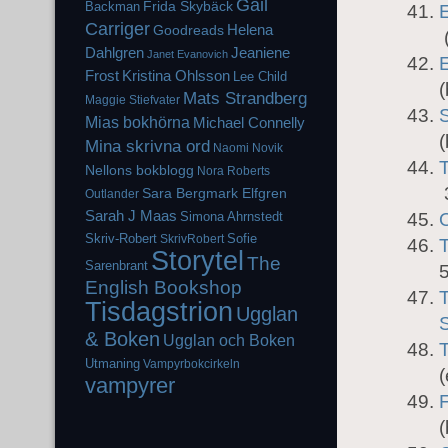
Gail
Frida Skybäck
Backman
Carriger
Helena
Goodreads
(
Dahlgren
Jeaniene
Janet Evanovich
Frost
Kristina Ohlsson
Lee Child
(
Mats Strandberg
Maggie Stiefvater
Mias bokhörna
Michael Connelly
(
Mina skrivna ord
Naomi Novik
Nellons bokblogg
Nora Roberts
Sara Bergmark Elfgren
Outlander
Sarah J Maas
Simona Ahrnstedt
O
Skriv-Robert
Sofie
SkrivRobert
Storytel
The
Sarenbrant
English Bookshop
T
Tisdagstrion
Ugglan
& Boken
Ugglan och Boken
Utmaning
Vampyrbokcirkeln
(
vampyrer
(