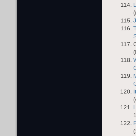
D
(
J
(
W
C
M
C
I
(
L
(