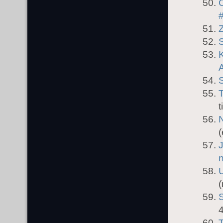
S
K
A
t
N
(
J
U
(