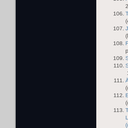
2
(
J
(
F
p
Ä
(
(
T
L
(