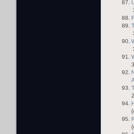
F
3
3
N
H
(
R