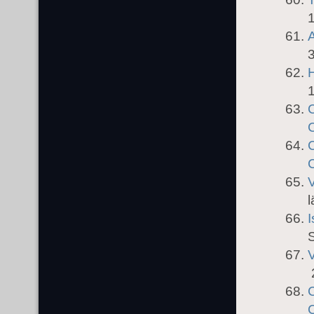
A
C
C
l
I
S
V
2
C