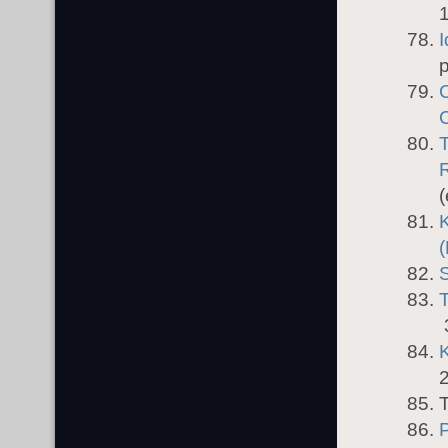
1
I
p
C
(
3
K
T
P