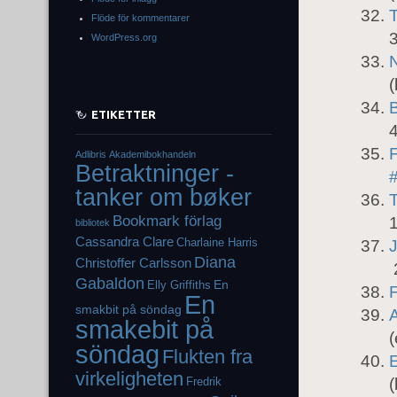
Flöde för kommentarer
WordPress.org
(
B
ETIKETTER
Adlibris
Akademibokhandeln
Betraktninger -
#
tanker om bøker
T
Bookmark förlag
1
bibliotek
Cassandra Clare
Charlaine Harris
Diana
Christoffer Carlsson
2
Gabaldon
En
Elly Griffiths
F
En
smakbit på söndag
A
smakebit på
söndag
Flukten fra
virkeligheten
Fredrik
(