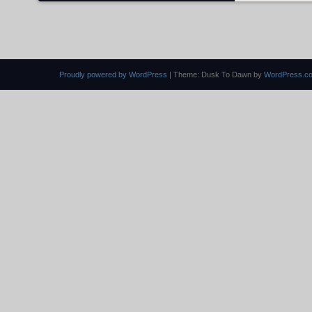
Proudly powered by WordPress
|
Theme: Dusk To Dawn by
WordPress.c