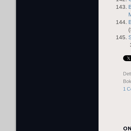
B
B
(
Det
Bo
1 
ON