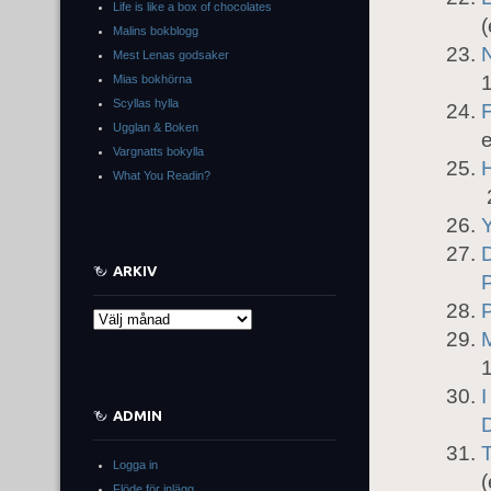
Life is like a box of chocolates
Malins bokblogg
N
Mest Lenas godsaker
Mias bokhörna
Scyllas hylla
Ugglan & Boken
Vargnatts bokylla
H
What You Readin?
ARKIV
P
Arkiv
M
ADMIN
D
Logga in
Flöde för inlägg