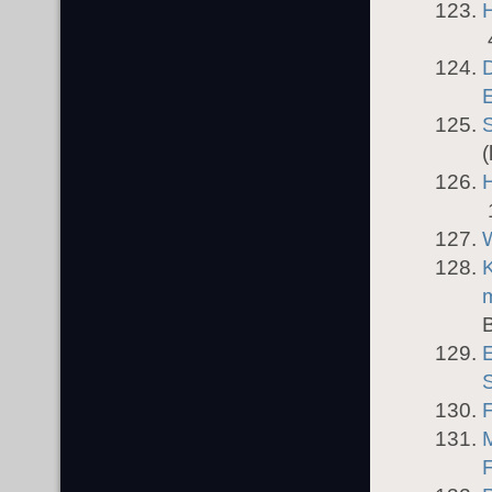
H
D
S
(
H
K
E
S
F