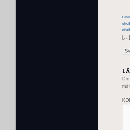
Cinn
skoj
chal
[…]
Sv
LÄ
Din
mär
KO