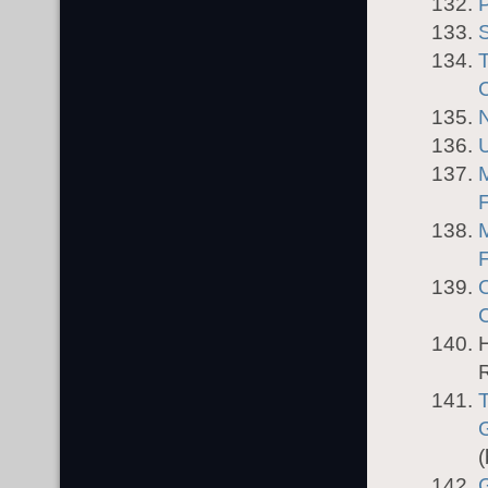
P
S
U
M
M
O
H
G
(