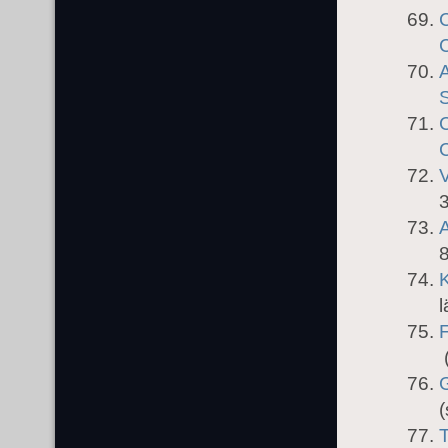
C
C
3
8
l
F
(