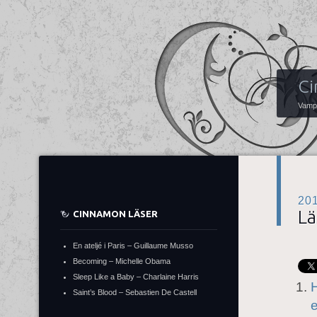
Ci
Vampy
20
Lä
CINNAMON LÄSER
En ateljé i Paris – Guillaume Musso
Becoming – Michelle Obama
Sleep Like a Baby – Charlaine Harris
H
Saint’s Blood – Sebastien De Castell
e