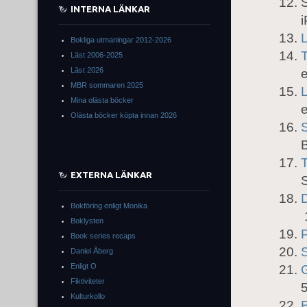
S
INTERNA LÄNKAR
L
Bokliga utmaningar 2012-2026
Läst 2006-2025
Läst 2026
e
MBR sommaren 2025
Mina olästa böcker
e
Olästa böcker köpta innan 2026
T
EXTERNA LÄNKAR
S
D
Bokföring enligt Monika
1
Boklysten
Book series recaps
Daniel Åberg
Enligt O
Fiktiviteter
Kulturkollo