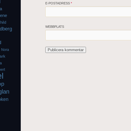
l
E-POSTADRESS
*
a
iene
hild
WEBBPLATS
dberg
d
g
Nora
ark
a
ert
el
op
glan
oken