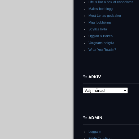
Life is like a box of chocolates
Malins bokblogg
Mest Lenas godsaker
Mias bokhörna
Scyllas hylla
Ugglan & Boken
Vargnatts bokylla
What You Readin?
ARKIV
Arkiv
ADMIN
Logga in
Flöde för inlägg