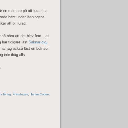
r en mästare på att lura sina
hade hänt under läsningens
kar att bli lurad.
 så nära att det blev fem. Läs
 har tidigare läst
Saknar dig
,
n har jag också läst en bok som
 inte ihåg alls.
.
k förlag
,
Främlingen
,
Harlan Coben
,