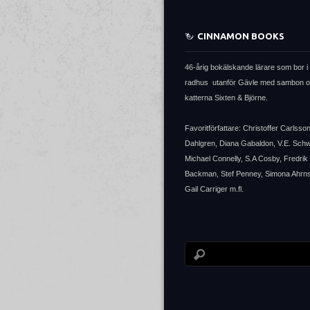
CINNAMON BOOKS
46-årig bokälskande lärare som bor i 
radhus utanför Gävle med sambon 
katterna Sixten & Björne.
Favoritförfattare: Christoffer Carlsso
Dahlgren, Diana Gabaldon, V.E. Sch
Michael Connelly, S.A Cosby, Fredrik
Backman, Stef Penney, Simona Ahrns
Gail Carriger m.fl.