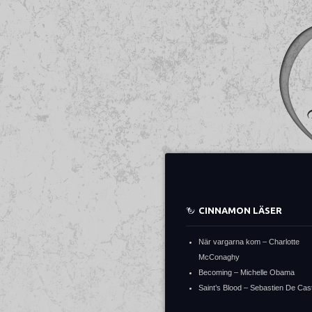
CINNAMON LÄSER
När vargarna kom – Charlotte
McConaghy
Becoming – Michelle Obama
Saint’s Blood – Sebastien De Cast