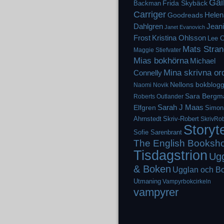
Gai
Frida Skybäck
Backman
Carriger
Helen
Goodreads
Dahlgren
Jean
Janet Evanovich
Frost
Kristina Ohlsson
Lee C
Mats Stran
Maggie Stiefvater
Mias bokhörna
Michael
Mina skrivna or
Connelly
Nellons bokblog
Naomi Novik
Sara Bergm
Roberts
Outlander
Elfgren
Sarah J Maas
Simon
Ahrnstedt
Skriv-Robert
SkrivRob
Storyt
Sofie Sarenbrant
The English Booksh
Tisdagstrion
Ug
& Boken
Ugglan och B
Utmaning
Vampyrbokcirkeln
vampyrer