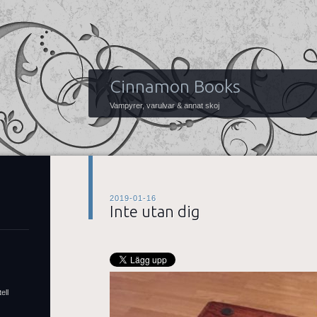
Cinnamon Books
Vampyrer, varulvar & annat skoj
2019-01-16
Inte utan dig
ell