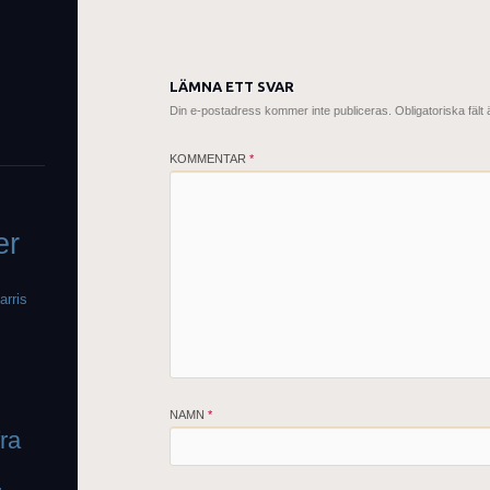
LÄMNA ETT SVAR
Din e-postadress kommer inte publiceras.
Obligatoriska fält
KOMMENTAR
*
er
arris
NAMN
*
fra