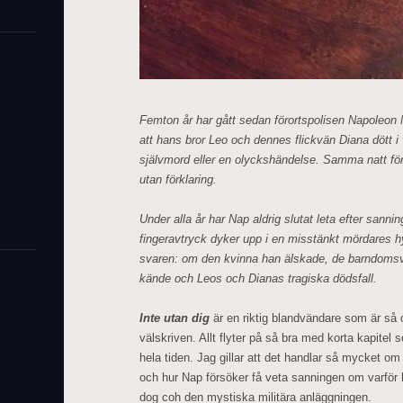
Femton år har gått sedan förortspolisen Napoleo
att hans bror Leo och dennes flickvän Diana dött i
självmord eller en olyckshändelse. Samma natt fö
utan förklaring.
Under alla år har Nap aldrig slutat leta efter sann
fingeravtryck dyker upp i en misstänkt mördares h
svaren: om den kvinna han älskade, de barndomsv
kände och Leos och Dianas tragiska dödsfall.
Inte utan dig
är en riktig blandvändare som är så 
välskriven. Allt flyter på så bra med korta kapitel s
hela tiden. Jag gillar att det handlar så mycket o
och hur Nap försöker få veta sanningen om varför 
dog coh den mystiska militära anläggningen.