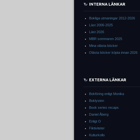
INTERNA LÄNKAR
Bokliga utmaningar 2012-2026
Läst 2006-2025
Läst 2026
MBR sommaren 2025
Mina olästa böcker
Olästa böcker köpta innan 2026
EXTERNA LÄNKAR
Bokföring enligt Monika
Boklysten
Book series recaps
Daniel Åberg
Enligt O
Fiktiviteter
Kulturkollo