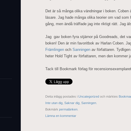
Det är så många olika vändningar i boken. Coben ä
läsare. Jag hade många olika teorier om vad som 
gång, men ändå träffade jag inte riktigt rätt. Jag äls
Jag gav boken fyra stjärnor på Goodreads, det var
boken! Den är min favoritbok av Harlan Coben. Jag
Främlingen
och
Sanningen
av författaren. Tydlige
heter Hold Tight av författaren, men den kommer jag
Tack till Bookmark förlag för recensionsexemplaret
Detta inlägg postades i
Uncategorized
och märktes
Bookmar
Inte utan dig
,
Saknar dig
,
Sanningen
.
Bokmärk
permalänken
.
Lämna en kommentar