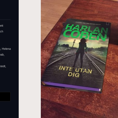
ett
och
n, Helena
wab,
tedt,