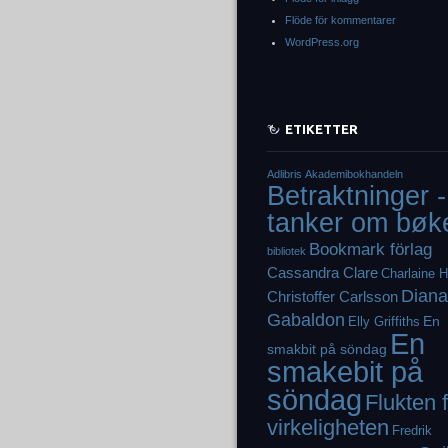
Flöde för kommentarer
WordPress.org
ETIKETTER
Adlibris
Akademibokhandeln
Betraktninger -
tanker om bøk
Bookmark förlag
bibliotek
Cassandra Clare
Charlaine H
Diana
Christoffer Carlsson
Gabaldon
En
Elly Griffiths
En
smakbit på söndag
smakebit på
söndag
Flukten 
virkeligheten
Fredrik