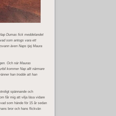
n Nap Dumas fick meddelandet
 vad som antogs vara ett
rsvann även Naps tjej Maura
ingen. Och när Mauras
yrbil kommer Nap allt närmare
änner han trodde att han
otroligt spännande och
om får mig att vilja läsa vidare
m vad som hände för 15 år sedan
hans bror och hans flickvän