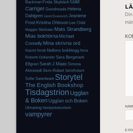
Gail
Frida Skybäck
Backman
LÄ
Carriger
Helena
Goodreads
Din
Dahlgren
Jeaniene
Janet Evanovich
mär
Frost
Kristina Ohlsson
Lee Child
Mats Strandberg
Maggie Stiefvater
Mias bokhörna
KO
Michael
Mina skrivna ord
Connelly
Nellons bokblogg
Naomi Novik
Nora
Sara Bergmark
Roberts
Outlander
Elfgren
Sarah J Maas
Simona
Ahrnstedt
Skriv-Robert
SkrivRobert
Storytel
Sofie Sarenbrant
The English Bookshop
Tisdagstrion
Ugglan
& Boken
Ugglan och Boken
NAM
Utmaning
Vampyrbokcirkeln
vampyrer
E-P