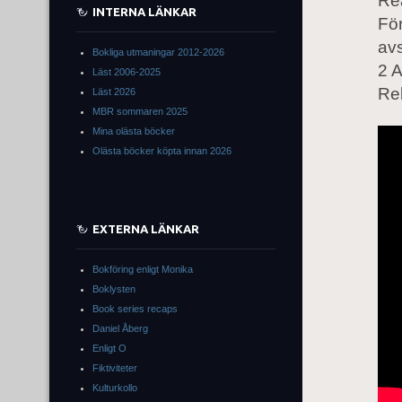
Re
INTERNA LÄNKAR
För
avs
Bokliga utmaningar 2012-2026
2 A
Läst 2006-2025
Re
Läst 2026
MBR sommaren 2025
Mina olästa böcker
Olästa böcker köpta innan 2026
EXTERNA LÄNKAR
Bokföring enligt Monika
Boklysten
Book series recaps
Daniel Åberg
Enligt O
Fiktiviteter
Kulturkollo