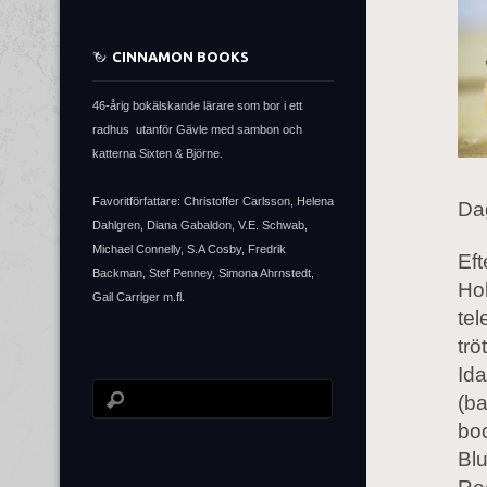
CINNAMON BOOKS
46-årig bokälskande lärare som bor i ett
radhus utanför Gävle med sambon och
katterna Sixten & Björne.
Favoritförfattare: Christoffer Carlsson, Helena
Da
Dahlgren, Diana Gabaldon, V.E. Schwab,
Michael Connelly, S.A Cosby, Fredrik
Eft
Backman, Stef Penney, Simona Ahrnstedt,
Hol
Gail Carriger m.fl.
tel
tröt
Ida
(ba
boo
Blu