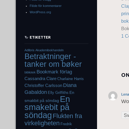
Cla
Flöde för kommentarer
WordPress.org
pri
bok
Bo
1 
ETIKETTER
Adlibris
Akademibokhandeln
Betraktninger -
tanker om bøker
Bookmark förlag
bibliotek
ON
Cassandra Clare
Charlaine Harris
Diana
Christoffer Carlsson
Gabaldon
En
Elly Griffiths
Len
En
smakbit på söndag
Wow
smakebit på
söndag
Flukten fra
Sv
virkeligheten
Fredrik