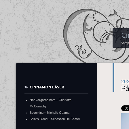
Ci
Vampy
20
På
CINNAMON LÄSER
När vargarna kom – Charlotte
McConaghy
Becoming – Michelle Obama
Saint’s Blood – Sebastien De Castell