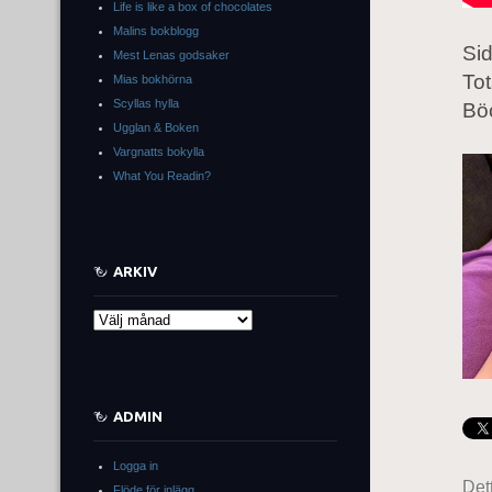
Life is like a box of chocolates
Malins bokblogg
Sid
Mest Lenas godsaker
Tot
Mias bokhörna
Scyllas hylla
Bö
Ugglan & Boken
Vargnatts bokylla
What You Readin?
ARKIV
Arkiv
ADMIN
Logga in
Det
Flöde för inlägg