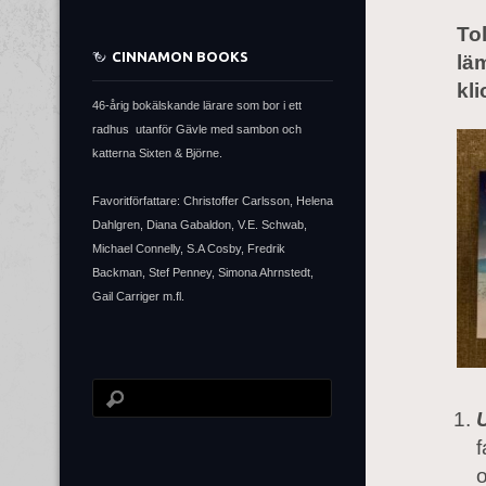
Tol
CINNAMON BOOKS
lä
kli
46-årig bokälskande lärare som bor i ett
radhus utanför Gävle med sambon och
katterna Sixten & Björne.
Favoritförfattare: Christoffer Carlsson, Helena
Dahlgren, Diana Gabaldon, V.E. Schwab,
Michael Connelly, S.A Cosby, Fredrik
Backman, Stef Penney, Simona Ahrnstedt,
Gail Carriger m.fl.
f
o