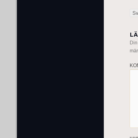
Sv
LÄ
Din
mär
KO