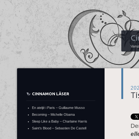
Ci
Vampy
20
Ti
CINNAMON LÄSER
En ateljé i Paris – Guillaume Musso
Becoming – Michelle Obama
Sleep Like a Baby – Charlaine Harris
Den
Saint’s Blood – Sebastien De Castell
ell