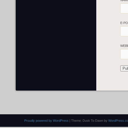
NAM
E-P
WEB
Proudly powered by WordPress
|
Theme: Dusk To Dawn by
WordPress.c