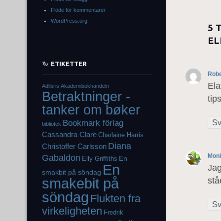
Flöde för kommentarer
WordPress.org
5 
EL
ETIKETTER
Robe
Ela
Adlibris
Akademibokhandeln
Betraktninger -
tips
tanker om bøker
Sv
Bookmark förlag
bibliotek
Cassandra Clare
Charlaine Harris
Diana
Christoffer Carlsson
Gabaldon
Mon
En
Elly Griffiths
En
Jag
smakbit på söndag
smakebit på
stå
söndag
Flukten fra
Sv
virkeligheten
Fredrik