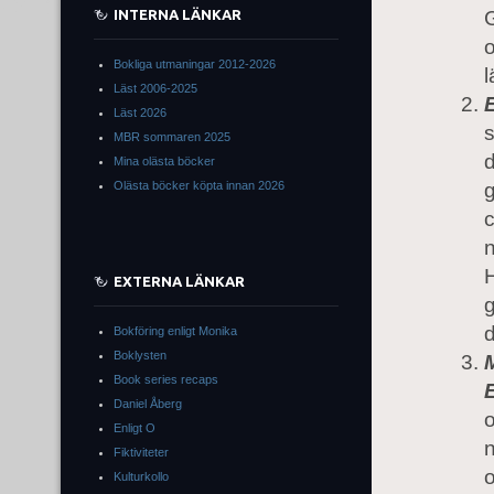
INTERNA LÄNKAR
G
Bokliga utmaningar 2012-2026
l
Läst 2006-2025
Läst 2026
s
MBR sommaren 2025
d
Mina olästa böcker
Olästa böcker köpta innan 2026
g
c
n
EXTERNA LÄNKAR
g
d
Bokföring enligt Monika
Boklysten
Book series recaps
Daniel Åberg
o
Enligt O
n
Fiktiviteter
o
Kulturkollo