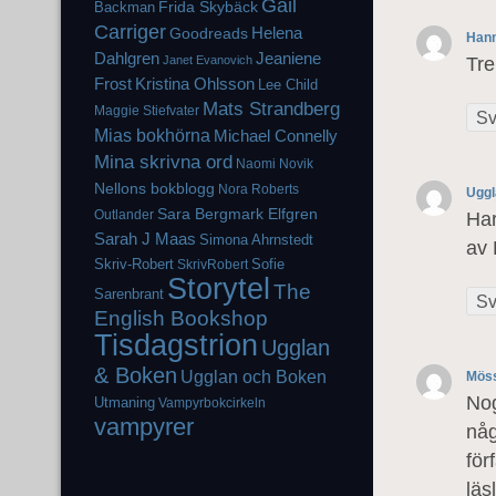
Gail
Frida Skybäck
Backman
Carriger
Helena
Goodreads
Hann
Dahlgren
Jeaniene
Janet Evanovich
Tre
Frost
Kristina Ohlsson
Lee Child
Mats Strandberg
Maggie Stiefvater
Sv
Mias bokhörna
Michael Connelly
Mina skrivna ord
Naomi Novik
Nellons bokblogg
Nora Roberts
Ugg
Sara Bergmark Elfgren
Outlander
Har
Sarah J Maas
Simona Ahrnstedt
av 
Skriv-Robert
Sofie
SkrivRobert
Storytel
The
Sarenbrant
Sv
English Bookshop
Tisdagstrion
Ugglan
& Boken
Ugglan och Boken
Möss
Nog
Utmaning
Vampyrbokcirkeln
vampyrer
någ
för
läsl