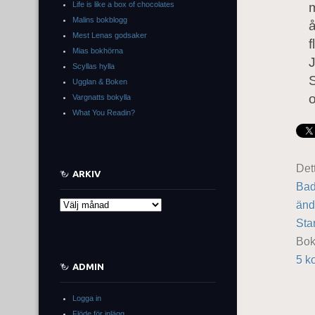
Life is like a box of chocolates
Malins bokblogg
Mest Lenas godsaker
f
Mias bokhörna
J
Scyllas hylla
Ugglan & Boken
o
Vargnatts bokylla
What You Readin?
Det
ARKIV
Bad
änd
Arkiv
Sta
Bo
5 k
ADMIN
Logga in
Flöde för inlägg