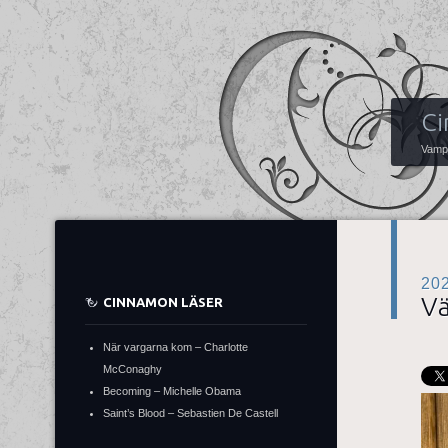
Ci
Vampy
20
V
CINNAMON LÄSER
När vargarna kom – Charlotte
McConaghy
Becoming – Michelle Obama
Saint’s Blood – Sebastien De Castell