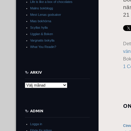
Life is like a box of chocolates
näs
Malins bokblogg
21 
Mest Lenas godsaker
Mias bokhörna
Scyllas hylla
Ugglan & Boken
Vargnatts bokylla
Det
What You Readin?
vän
Bo
1 
ARKIV
Arkiv
ON
ADMIN
Logga in
Cinn
Flöde för inlägg