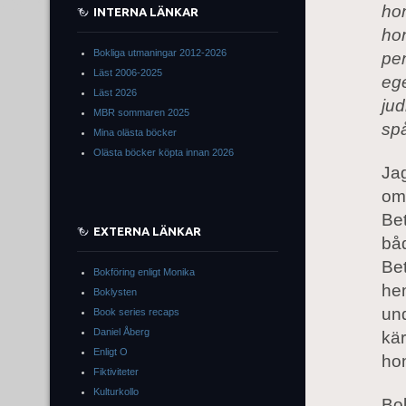
hon
INTERNA LÄNKAR
ho
Bokliga utmaningar 2012-2026
pe
Läst 2006-2025
ege
Läst 2026
jud
MBR sommaren 2025
spå
Mina olästa böcker
Olästa böcker köpta innan 2026
Jag
omö
Bet
EXTERNA LÄNKAR
båd
Bet
Bokföring enligt Monika
hen
Boklysten
und
Book series recaps
Daniel Åberg
kär
Enligt O
hon
Fiktiviteter
Kulturkollo
Bok