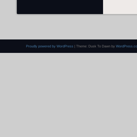
Proudly powered by WordPress
|
Theme: Dusk To Dawn by
WordPress.c