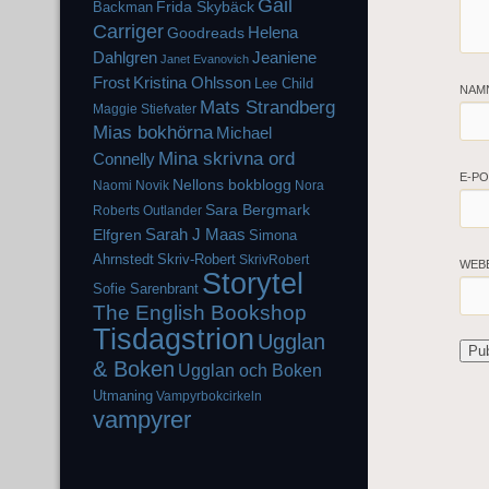
Gail
Frida Skybäck
Backman
Carriger
Helena
Goodreads
Dahlgren
Jeaniene
Janet Evanovich
Frost
Kristina Ohlsson
Lee Child
NAM
Mats Strandberg
Maggie Stiefvater
Mias bokhörna
Michael
Mina skrivna ord
Connelly
E-P
Nellons bokblogg
Naomi Novik
Nora
Sara Bergmark
Roberts
Outlander
Elfgren
Sarah J Maas
Simona
Ahrnstedt
Skriv-Robert
SkrivRobert
WEB
Storytel
Sofie Sarenbrant
The English Bookshop
Tisdagstrion
Ugglan
& Boken
Ugglan och Boken
Utmaning
Vampyrbokcirkeln
vampyrer