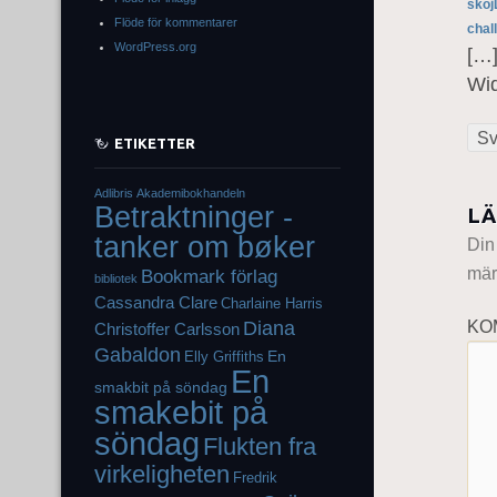
skoj
Flöde för kommentarer
chal
WordPress.org
[…]
Wid
Sv
ETIKETTER
Adlibris
Akademibokhandeln
Betraktninger -
LÄ
tanker om bøker
Din
mär
Bookmark förlag
bibliotek
Cassandra Clare
Charlaine Harris
Diana
KO
Christoffer Carlsson
Gabaldon
En
Elly Griffiths
En
smakbit på söndag
smakebit på
söndag
Flukten fra
virkeligheten
Fredrik