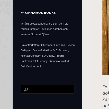
CINNAMON BOOKS
46-årig bokälskande lärare som bor i ett
radhus utanför Gävle med sambon och
katterna Sixten & Björne.
Favoritförfattare: Christoffer Carlsson, Helena
Dahlgren, Diana Gabaldon, V.E. Schwab,
Michael Connelly, S.A Cosby, Fredrik
Backman, Stef Penney, Simona Ahrnstedt,
Gail Carriger m.fl.
Det
do
kan
och