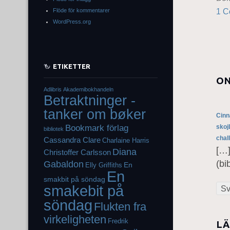
1 
Flöde för kommentarer
WordPress.org
ETIKETTER
ON
Adlibris
Akademibokhandeln
Betraktninger -
tanker om bøker
Cinn
Bookmark förlag
skoj
bibliotek
chal
Cassandra Clare
Charlaine Harris
[…]
Diana
Christoffer Carlsson
Gabaldon
(bi
En
Elly Griffiths
En
smakbit på söndag
smakebit på
Sv
söndag
Flukten fra
virkeligheten
Fredrik
LÄ