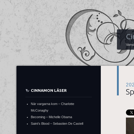
Ci
Vampy
20
Sp
CINNAMON LÄSER
När vargarna kom – Charlotte
McConaghy
Becoming – Michelle Obama
Saint’s Blood – Sebastien De Castell