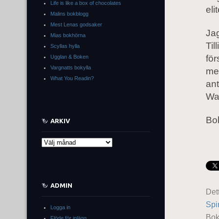
Life is like a box of chocolates
eli
Malins bokblogg
Mest Lenas godsaker
Ja
Mias bokhörna
Til
Scyllas hylla
för
Ugglan & Boken
Vargnatts bokylla
mem
What You Readin?
ant
Wal
Bok
ARKIV
Arkiv
ADMIN
Det
Spi
Logga in
Bo
Flöde för inlägg