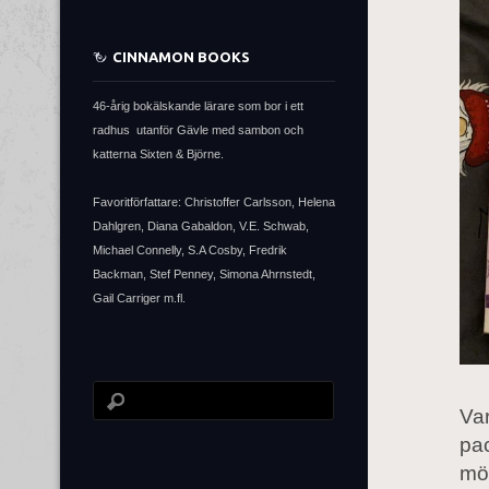
CINNAMON BOOKS
46-årig bokälskande lärare som bor i ett
radhus utanför Gävle med sambon och
katterna Sixten & Björne.
Favoritförfattare: Christoffer Carlsson, Helena
Dahlgren, Diana Gabaldon, V.E. Schwab,
Michael Connelly, S.A Cosby, Fredrik
Backman, Stef Penney, Simona Ahrnstedt,
Gail Carriger m.fl.
Var
pac
mör