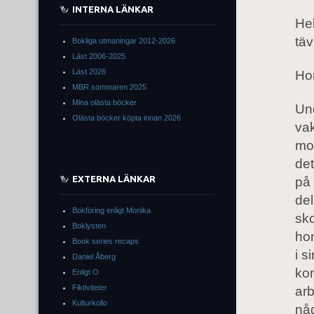
INTERNA LÄNKAR
Hel
täv
Bokliga utmaningar 2012-2026
Läst 2006-2025
Läst 2026
Hon
MBR sommaren 2025
Mina olästa böcker
Und
Olästa böcker köpta innan 2026
vak
mor
det
EXTERNA LÄNKAR
på 
del
Bokföring enligt Monika
sk
Boklysten
hon
Book series recaps
i s
Daniel Åberg
kon
Enligt O
Fiktiviteter
arb
Kulturkollo
någ