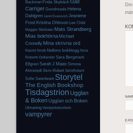
Gail
Frida Skybäck
Backman
Din
Carriger
Helena
Goodreads
mär
Dahlgren
Jeaniene
Janet Evanovich
Frost
Kristina Ohlsson
Lee Child
KO
Mats Strandberg
Maggie Stiefvater
Mias bokhörna
Michael
Mina skrivna ord
Connelly
Nellons bokblogg
Naomi Novik
Nora
Sara Bergmark
Roberts
Outlander
Elfgren
Sarah J Maas
Simona
Ahrnstedt
Skriv-Robert
SkrivRobert
Storytel
Sofie Sarenbrant
The English Bookshop
Tisdagstrion
Ugglan
NAM
& Boken
Ugglan och Boken
Utmaning
Vampyrbokcirkeln
vampyrer
E-P