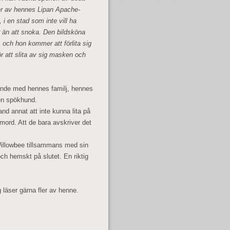
ner av hennes Lipan Apache-
 i en stad som inte vill ha
 än att snoka. Den bildsköna
 och hon kommer att förlita sig
ör att slita av sig masken och
lande med hennes familj, hennes
en spökhund.
nd annat att inte kunna lita på
mord. Att de bara avskriver det
 Willowbee tillsammans med sin
och hemskt på slutet. En riktig
 läser gärna fler av henne.