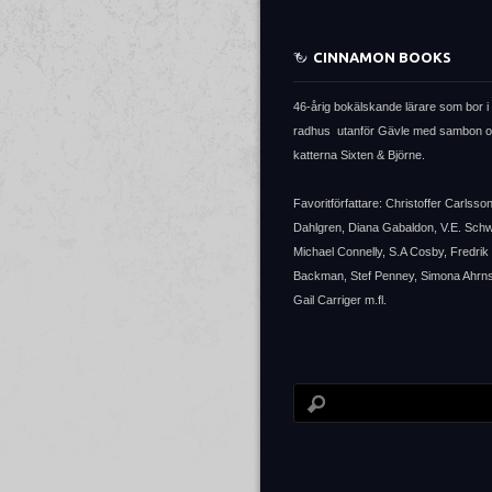
CINNAMON BOOKS
46-årig bokälskande lärare som bor i 
radhus utanför Gävle med sambon 
katterna Sixten & Björne.
Favoritförfattare: Christoffer Carlsso
Dahlgren, Diana Gabaldon, V.E. Sch
Michael Connelly, S.A Cosby, Fredrik
Backman, Stef Penney, Simona Ahrns
Gail Carriger m.fl.