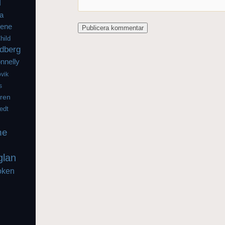
l
a
iene
hild
dberg
nnelly
vik
s
gren
edt
he
glan
oken