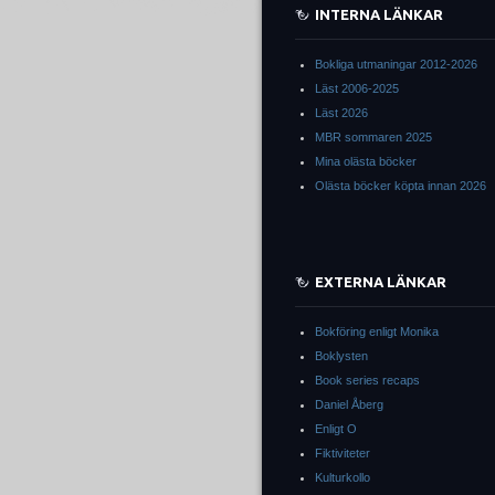
INTERNA LÄNKAR
Bokliga utmaningar 2012-2026
Läst 2006-2025
Läst 2026
MBR sommaren 2025
Mina olästa böcker
Olästa böcker köpta innan 2026
EXTERNA LÄNKAR
Bokföring enligt Monika
Boklysten
Book series recaps
Daniel Åberg
Enligt O
Fiktiviteter
Kulturkollo