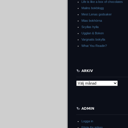
Life is like a box of chocolates
Malins bokblogg
Mest Lenas godsaker
Mias bokhörna
Scyllas hylla
Ugglan & Boken
Vargnatts bokylla
What You Readin?
ARKIV
Arkiv
ADMIN
Logga in
Flöde för inlägg