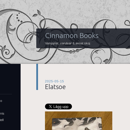
Cinnamon Books
Vampyrer, varulvar & annat skoj
2025-05-15
Elatsoe
so
rris
ell