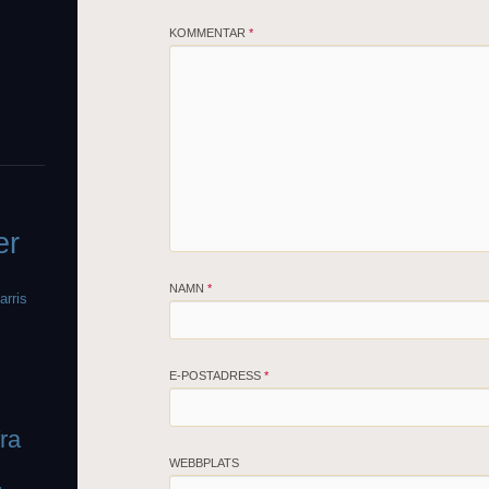
KOMMENTAR
*
er
NAMN
*
arris
E-POSTADRESS
*
fra
WEBBPLATS