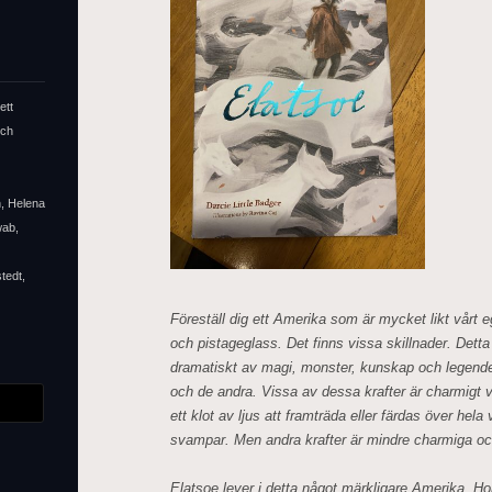
ett
och
n, Helena
wab,
tedt,
Föreställ dig ett Amerika som är mycket likt vårt e
och pistageglass. Det finns vissa skillnader. Dett
dramatiskt av magi, monster, kunskap och legende
och de andra. Vissa av dessa krafter är charmigt 
ett klot av ljus att framträda eller färdas över hel
svampar. Men andra krafter är mindre charmiga och
Elatsoe lever i detta något märkligare Amerika. 