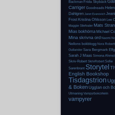
Gai
Frida Skybäck
Backman
Carriger
Helen
Goodreads
Dahlgren
Jean
Janet Evanovich
Frost
Kristina Ohlsson
Lee C
Mats Stran
Maggie Stiefvater
Mias bokhörna
Michael Co
Mina skrivna ord
Naomi No
Nellons bokblogg
Nora Robert
Sara Bergmark Elf
Outlander
Sarah J Maas
Simona Ahrnst
Skriv-Robert
Sofie
SkrivRobert
Storytel
T
Sarenbrant
English Bookshop
Tisdagstrion
Ug
& Boken
Ugglan och B
Utmaning
Vampyrbokcirkeln
vampyrer