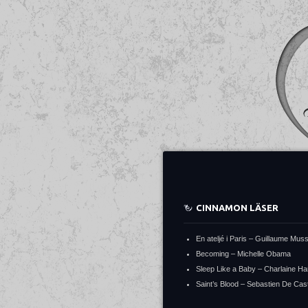
CINNAMON LÄSER
En ateljé i Paris – Guillaume Mus
Becoming – Michelle Obama
Sleep Like a Baby – Charlaine Ha
Saint’s Blood – Sebastien De Cast