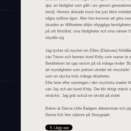
djur, en färdighet som gått i arv genom generatio
familj. Hennes älskade kusin har just blivit mördad,
några nyfikna ögon. Men hon kommer att göra mer
fasaden av Willowbee döljer ohyggliga hemligheter,
på sitt förstånd, sina färdigheter och sina vänner f
skydda sig.
Jag tyckte så mycket om Ellies (Elatsoes) förhål
vän Trevor och hennes hund Kirby som numer är 
Berättelsen tar upp rasism på så många nivåer. Bla
att myndigheter som polisen utreder ett misstänkt 
som en olycka trots många oklarheter.
Ellie letar efter sanningen i den mystiska staden
vän Jay och ain hund KIrby. Det blir riktigt otäckt 
skräckis. Jag grät också en skvätt på slutet.
Boken är Darcie Little Badgers debutroman och jag
Denna fick fem stjärnor på Storygraph.