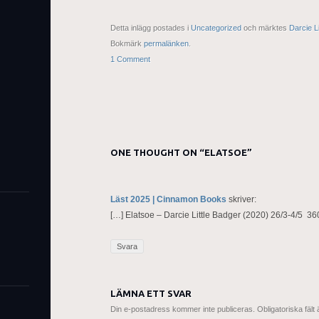
Detta inlägg postades i
Uncategorized
och märktes
Darcie L
Bokmärk
permalänken
.
1 Comment
ONE THOUGHT ON “
ELATSOE
”
Läst 2025 | Cinnamon Books
skriver:
[…] Elatsoe – Darcie Little Badger (2020) 26/3-4/5 36
Svara
LÄMNA ETT SVAR
Din e-postadress kommer inte publiceras.
Obligatoriska fält