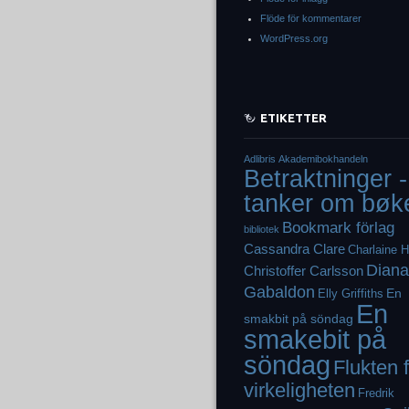
Flöde för kommentarer
WordPress.org
ETIKETTER
Adlibris
Akademibokhandeln
Betraktninger -
tanker om bøk
Bookmark förlag
bibliotek
Cassandra Clare
Charlaine H
Diana
Christoffer Carlsson
Gabaldon
En
Elly Griffiths
En
smakbit på söndag
smakebit på
söndag
Flukten 
virkeligheten
Fredrik