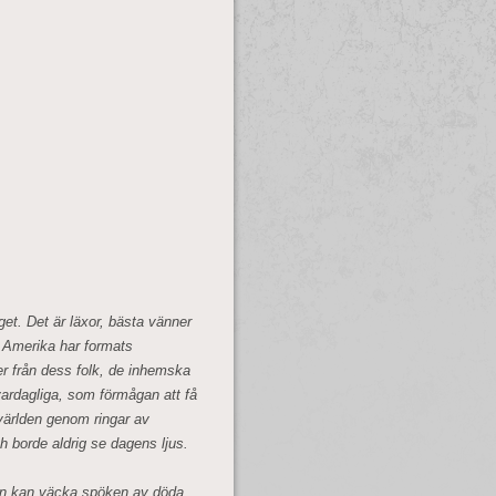
get. Det är läxor, bästa vänner
a Amerika har formats
r från dess folk, de inhemska
vardagliga, som förmågan att få
a världen genom ringar av
 borde aldrig se dagens ljus.
Hon kan väcka spöken av döda