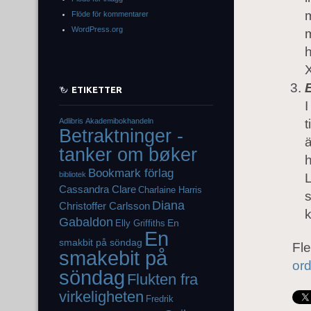
m
Flöde för kommentarer
WordPress.org
m
h
X
ETIKETTER
I
Adlibris
Akademibokhandeln
Betraktninger -
ä
tanker om bøker
h
Bookmark förlag
bibliotek
L
Cassandra Clare
Charlaine Harris
s
Diana
Christoffer Carlsson
Gabaldon
En
Elly Griffiths
En
smakbit på söndag
Fle
smakebit på
or
söndag
Flukten fra
virkeligheten
Fredrik