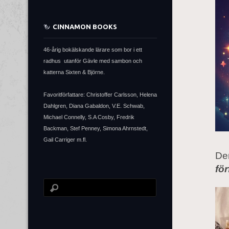
CINNAMON BOOKS
46-årig bokälskande lärare som bor i ett
radhus utanför Gävle med sambon och
katterna Sixten & Björne.
Favoritförfattare: Christoffer Carlsson, Helena
Dahlgren, Diana Gabaldon, V.E. Schwab,
Michael Connelly, S.A Cosby, Fredrik
Backman, Stef Penney, Simona Ahrnstedt,
Gail Carriger m.fl.
Den
för