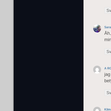
Sv
Sara
Åh,
min
Sv
A R
jag
bet
Sv
Klim