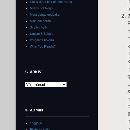
i
Life is like a box of chocolates
l
Malins bokblogg
Mest Lenas godsaker
Mias bokhörna
F
Scyllas hylla
n
Ugglan & Boken
o
Vargnatts bokylla
What You Readin?
h
k
i
ARKIV
g
o
Arkiv
s
h
ADMIN
ä
h
Logga in
i
Flöde för inlägg