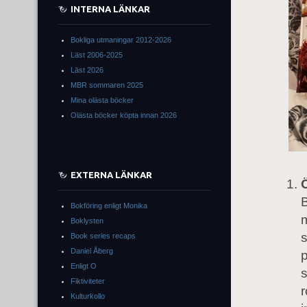
INTERNA LÄNKAR
Bokliga utmaningar 2012-2026
Läst 2006-2025
Läst 2026
MBR sommaren 2025
Mina olästa böcker
Olästa böcker köpta innan 2026
EXTERNA LÄNKAR
B
Bokföring enligt Monika
m
Boklysten
Book series recaps
Daniel Åberg
p
Enligt O
s
Fiktiviteter
r
Kulturkollo