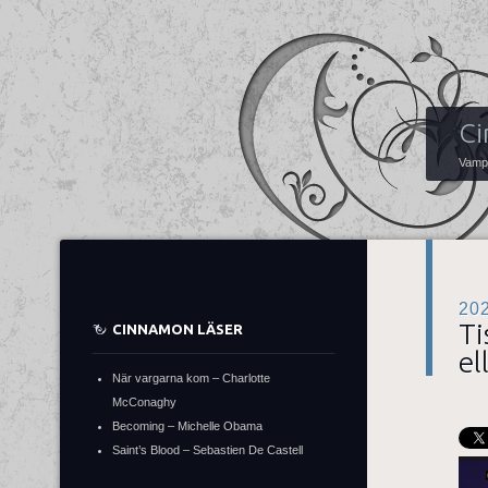
Ci
Vampy
20
Ti
CINNAMON LÄSER
el
När vargarna kom – Charlotte
McConaghy
Becoming – Michelle Obama
Saint’s Blood – Sebastien De Castell