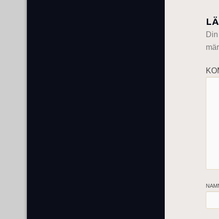
LÄ
Din
mär
KO
NAM