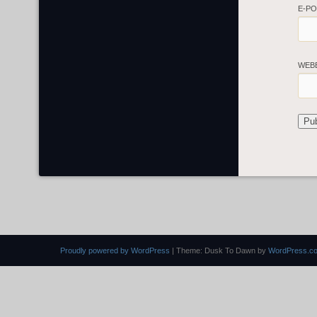
E-P
WEB
Proudly powered by WordPress
|
Theme: Dusk To Dawn by
WordPress.c