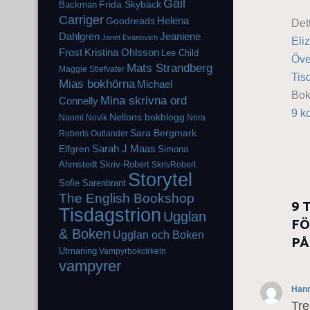
Gail
Frida Skybäck
Backman
Carriger
Helena
Goodreads
Det
Dahlgren
Jeaniene
Janet Evanovich
Eli
Frost
Kristina Ohlsson
Lee Child
Öve
Mats Strandberg
Maggie Stiefvater
Tis
Mias bokhörna
Michael
Bo
Mina skrivna ord
Connelly
9 k
Nellons bokblogg
Naomi Novik
Nora
Sara Bergmark
Roberts
Outlander
Elfgren
Sarah J Maas
Simona
Ahrnstedt
Skriv-Robert
SkrivRobert
Storytel
Sofie Sarenbrant
The English Bookshop
9 
Tisdagstrion
Ugglan
FÖ
& Boken
Ugglan och Boken
PÅ
Utmaning
Vampyrbokcirkeln
vampyrer
Hann
Tre