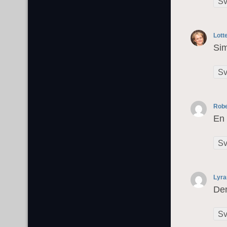
Sv
Lott
Sim
Sv
Robe
En 
Sv
Lyra
Den
Sv