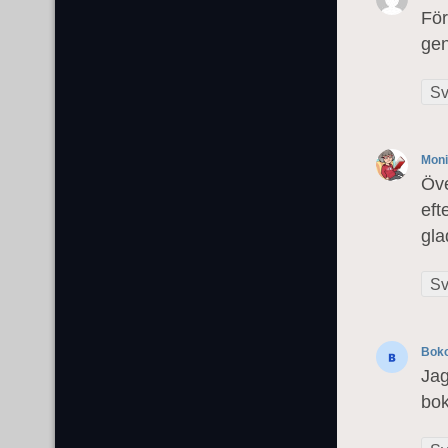
För
gen
Sv
Mon
Öve
eft
gla
Sv
Bok
Jag
bo