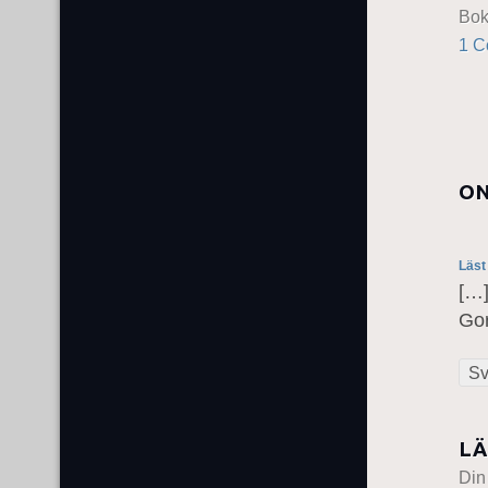
Bo
1 
ON
Läst
[…
Gor
Sv
LÄ
Din