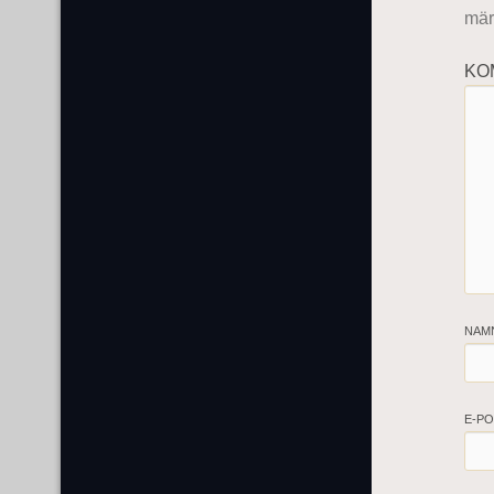
mär
KO
NAM
E-P