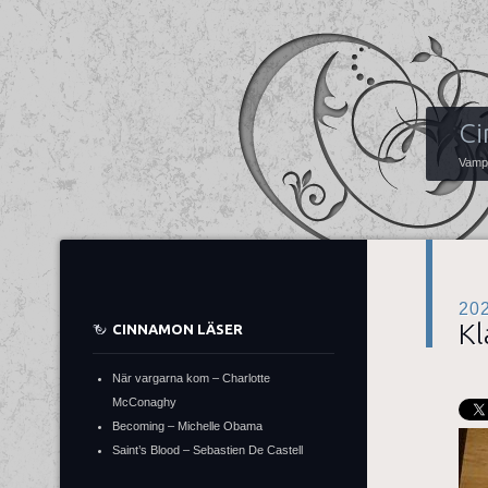
Ci
Vampy
20
Kl
CINNAMON LÄSER
När vargarna kom – Charlotte
McConaghy
Becoming – Michelle Obama
Saint’s Blood – Sebastien De Castell