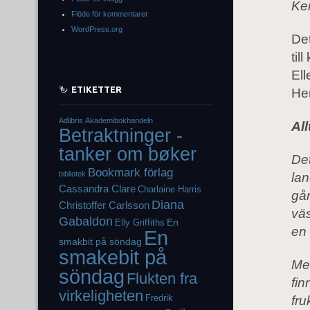
Ker
Flöde för kommentarer
WordPress.org
Det
til
Ell
ETIKETTER
He
Adlibris
Akademibokhandeln
All
Betraktninger -
tanker om bøker
De
Bookmark förlag
bibliotek
lan
Cassandra Clare
Charlaine Harris
gå
Diana
Christoffer Carlsson
väs
Gabaldon
En
Elly Griffiths
en 
En
smakbit på söndag
smakebit på
Men
söndag
Flukten fra
fin
virkeligheten
Fredrik
fru