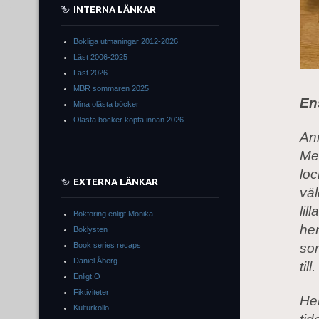
INTERNA LÄNKAR
Bokliga utmaningar 2012-2026
Läst 2006-2025
Läst 2026
MBR sommaren 2025
En
Mina olästa böcker
Olästa böcker köpta innan 2026
Ann
Men
loc
EXTERNA LÄNKAR
väl
lil
Bokföring enligt Monika
hem
Boklysten
Book series recaps
so
Daniel Åberg
till.
Enligt O
Fiktiviteter
He
Kulturkollo