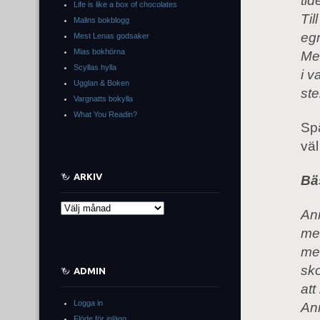
tid
Life is like a box of chocolates
Til
Malins bokblogg
egn
Mest Lenas godsaker
Mias bokhörna
Men
Scyllas hylla
i v
Ugglan & Boken
st
Vargnatts bokylla
What You Readin?
Sp
vä
ARKIV
Bä
Arkiv
Ann
me
med
sko
ADMIN
att
Logga in
An
Flöde för inlägg