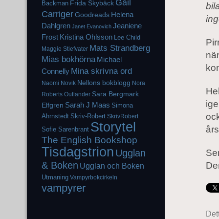
Gail
Frida Skybäck
Backman
bil
Carriger
Helena
Goodreads
ing
Dahlgren
Jeaniene
Janet Evanovich
Frost
Kristina Ohlsson
Lee Child
Pir
Mats Strandberg
Maggie Stiefvater
när
Mias bokhörna
Michael
ko
Mina skrivna ord
Connelly
Nellons bokblogg
Naomi Novik
Nora
Hel
Sara Bergmark
Roberts
Outlander
ige
Elfgren
Sarah J Maas
Simona
ock
Ahrnstedt
Skriv-Robert
SkrivRobert
Storytel
års
Sofie Sarenbrant
The English Bookshop
Tisdagstrion
Ugglan
Ser
& Boken
Den
Ugglan och Boken
Utmaning
Vampyrbokcirkeln
vampyrer
Det