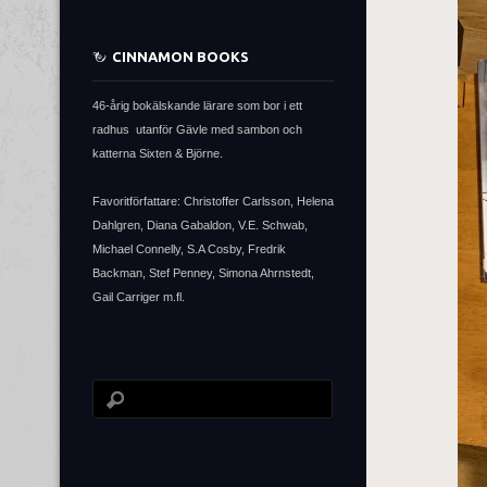
CINNAMON BOOKS
46-årig bokälskande lärare som bor i ett
radhus utanför Gävle med sambon och
katterna Sixten & Björne.
Favoritförfattare: Christoffer Carlsson, Helena
Dahlgren, Diana Gabaldon, V.E. Schwab,
Michael Connelly, S.A Cosby, Fredrik
Backman, Stef Penney, Simona Ahrnstedt,
Gail Carriger m.fl.