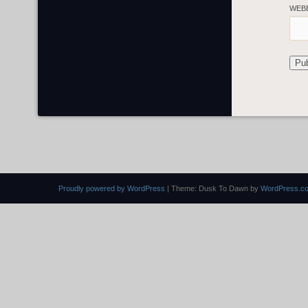
WEB
Proudly powered by WordPress
|
Theme: Dusk To Dawn by
WordPress.c