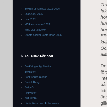
Tr
Bokliga utmaningar 2012-2026
fak
Läst 2006-2025
hon
Läst 2026
hus
MBR sommaren 2025
hon
Mina olästa böcker
Ell
Olästa böcker köpta innan 2026
kv
Och
all
EXTERNA LÄNKAR
Det
Bokföring enligt Monika
för
Boklysten
Book series recaps
int
Daniel Åberg
på 
Enligt O
tid
Fiktiviteter
Jag
Kulturkollo
gil
Life is like a box of chocolates