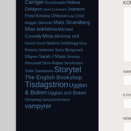
Carriger
Helena
Goodreads
KO
Dahlgren
Jeaniene
Janet Evanovich
Frost
Kristina Ohlsson
Lee Child
Mats Strandberg
Maggie Stiefvater
Mias bokhörna
Michael
Mina skrivna ord
Connelly
Nellons bokblogg
Naomi Novik
Nora
Sara Bergmark
Roberts
Outlander
Elfgren
Sarah J Maas
Simona
Ahrnstedt
Skriv-Robert
SkrivRobert
Storytel
Sofie Sarenbrant
NAM
The English Bookshop
Tisdagstrion
Ugglan
& Boken
Ugglan och Boken
E-P
Utmaning
Vampyrbokcirkeln
vampyrer
WEB