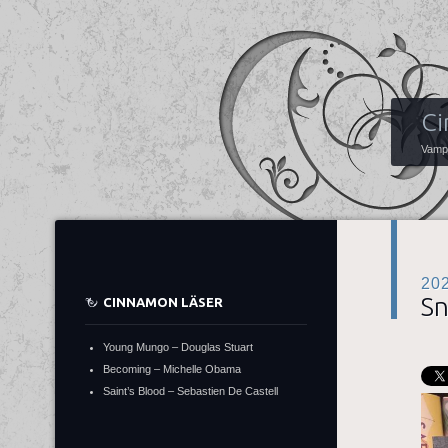
Ci
Vampy
20
Sn
CINNAMON LÄSER
Young Mungo – Douglas Stuart
Becoming – Michelle Obama
Saint’s Blood – Sebastien De Castell