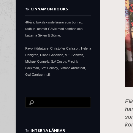
CINNAMON BOOKS
46-årig bokälskande lärare som bor i ett
radhus utanför Gävle med sambon och
katterna Sixten & Björne.
Favoritförfattare: Christoffer Carlsson, Helena
Dahlgren, Diana Gabaldon, V.E. Schwab,
Michael Connelly, S.A Cosby, Fredrik
Backman, Stef Penney, Simona Ahrnstedt,
Gail Carriger m.fl.
Ell
har
som
kor
INTERNA LÄNKAR