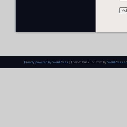
Proudly powered by WordPress
|
Theme: Dusk To Dawn by
WordPress.c