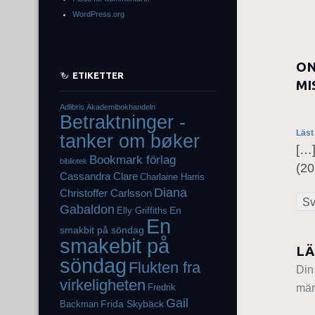
WordPress.org
ON
ETIKETTER
MI
Adlibris
Akademibokhandeln
Betraktninger -
Läst
tanker om bøker
[…]
Bookmark förlag
bibliotek
(20
Cassandra Clare
Charlaine Harris
Diana
Christoffer Carlsson
Sv
Gabaldon
En
Elly Griffiths
En
smakbit på söndag
smakebit på
LÄ
söndag
Flukten fra
Din
virkeligheten
mär
Fredrik
Gail
Frida Skybäck
Backman