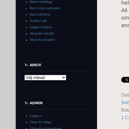
hel
Malins bokblogg
Mest Lenas godsaker
Ali
Mias bokhörna
om 
Scyllas hylla
and
Ugglan & Boken
Vargnatts bokylla
What You Readin?
ARKIV
Arkiv
Det
Snö
ADMIN
Bo
Logga in
1 
Flöde för inlägg
Flöde för kommentarer