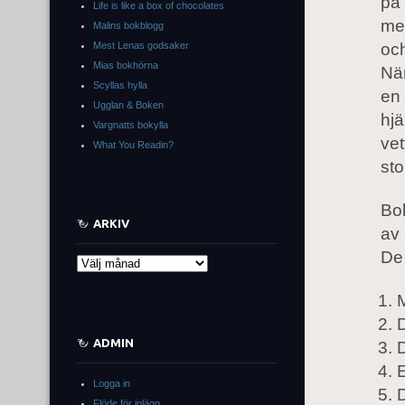
på 
Life is like a box of chocolates
me
Malins bokblogg
Mest Lenas godsaker
och
Mias bokhörna
När
Scyllas hylla
en 
Ugglan & Boken
hjä
Vargnatts bokylla
vet
What You Readin?
sto
Bok
ARKIV
av 
De
Arkiv
ADMIN
E
Logga in
Flöde för inlägg