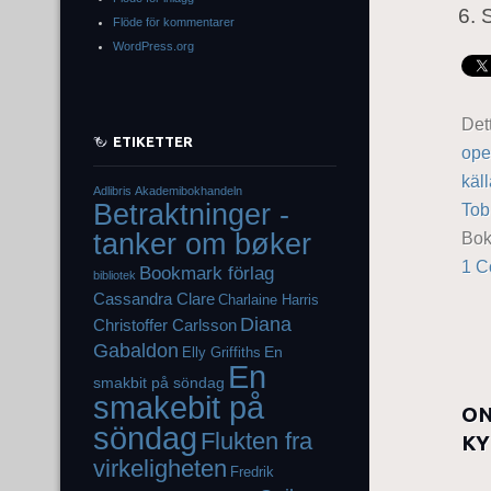
S
Flöde för kommentarer
WordPress.org
Det
ETIKETTER
ope
käl
Adlibris
Akademibokhandeln
Betraktninger -
Tob
tanker om bøker
Bo
1 
Bookmark förlag
bibliotek
Cassandra Clare
Charlaine Harris
Diana
Christoffer Carlsson
Gabaldon
En
Elly Griffiths
En
smakbit på söndag
smakebit på
ON
söndag
Flukten fra
KY
virkeligheten
Fredrik