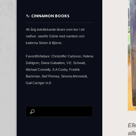
CINNAMON BOOKS
46-årig bokälskande lärare som bor i ett
radhus utanför Gävle med sambon och
katterna Sixten & Björne.
Favoritförfattare: Christoffer Carlsson, Helena
Dahlgren, Diana Gabaldon, V.E. Schwab,
Michael Connelly, S.A Cosby, Fredrik
Backman, Stef Penney, Simona Ahrnstedt,
Gail Carriger m.fl.
Ell
all