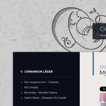
Ci
Vampy
20
My
CINNAMON LÄSER
När vargarna kom – Charlotte
McConaghy
Becoming – Michelle Obama
Saint’s Blood – Sebastien De Castell