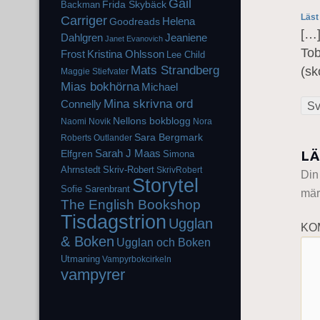
Gail
Frida Skybäck
Backman
Läst
Carriger
Helena
Goodreads
[…]
Dahlgren
Jeaniene
Janet Evanovich
Tob
Frost
Kristina Ohlsson
Lee Child
Mats Strandberg
(sk
Maggie Stiefvater
Mias bokhörna
Michael
Mina skrivna ord
Connelly
Sv
Nellons bokblogg
Naomi Novik
Nora
Sara Bergmark
Roberts
Outlander
Elfgren
Sarah J Maas
LÄ
Simona
Ahrnstedt
Skriv-Robert
SkrivRobert
Din
Storytel
Sofie Sarenbrant
mär
The English Bookshop
Tisdagstrion
Ugglan
KO
& Boken
Ugglan och Boken
Utmaning
Vampyrbokcirkeln
vampyrer