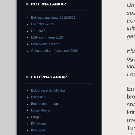
INTERNA LÄNKAR
Und
spå
Bokliga utmaningar 2012-2026
tro
Läst 2006-2025
luf
Läst 2026
gen
MBR sommaren 2025
Mina olästa böcker
Fle
Olästa böcker köpta innan 2026
ög
vid
Lor
EXTERNA LÄNKAR
En 
Bokföring enligt Monika
bro
Boklysten
sna
Book series recaps
Daniel Åberg
kri
Enligt O
öve
Fiktiviteter
Tur
Kulturkollo