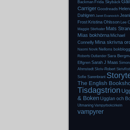
Gai
Frida Skybäck
Backman
Carriger
Helen
Goodreads
Dahlgren
Jean
Janet Evanovich
Frost
Kristina Ohlsson
Lee C
Mats Stran
Maggie Stiefvater
Mias bokhörna
Michael
Mina skrivna or
Connelly
Nellons bokblog
Naomi Novik
Sara Bergm
Roberts
Outlander
Elfgren
Sarah J Maas
Simon
Ahrnstedt
Skriv-Robert
SkrivRob
Storyt
Sofie Sarenbrant
The English Booksh
Tisdagstrion
Ug
& Boken
Ugglan och B
Utmaning
Vampyrbokcirkeln
vampyrer