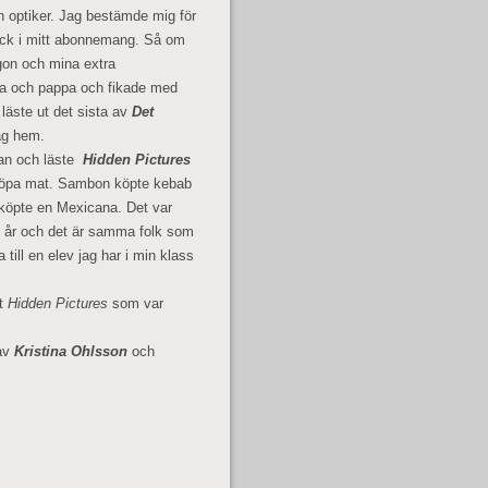
min optiker. Jag bestämde mig för
gick i mitt abonnemang. Så om
gon och mina extra
ma och pappa och fikade med
äste ut det sista av
Det
äg hem.
dan och läste
Hidden Pictures
tt köpa mat. Sambon köpte kebab
 köpte en Mexicana. Det var
2 år och det är samma folk som
till en elev jag har i min klass
ut
Hidden Pictures
som var
av
Kristina Ohlsson
och