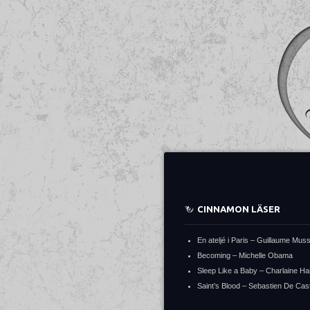
CINNAMON LÄSER
En ateljé i Paris – Guillaume Mus
Becoming – Michelle Obama
Sleep Like a Baby – Charlaine Ha
Saint’s Blood – Sebastien De Cast