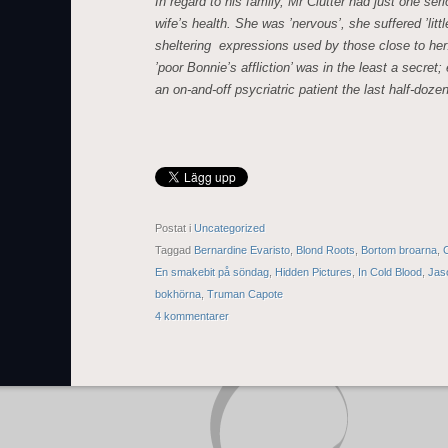
In regard to his family, Mr Clutter had just one ser
wife’s health. She was ’nervous’, she suffered ’litt
sheltering expressions used by those close to her.
’poor Bonnie’s affliction’ was in the least a secr
an on-and-off psycriatric patient the last half-doze
Postat i
Uncategorized
Taggad
Bernardine Evaristo
,
Blond Roots
,
Bortom broarna
,
C
En smakebit på söndag
,
Hidden Pictures
,
In Cold Blood
,
Jas
bokhörna
,
Truman Capote
4 kommentarer