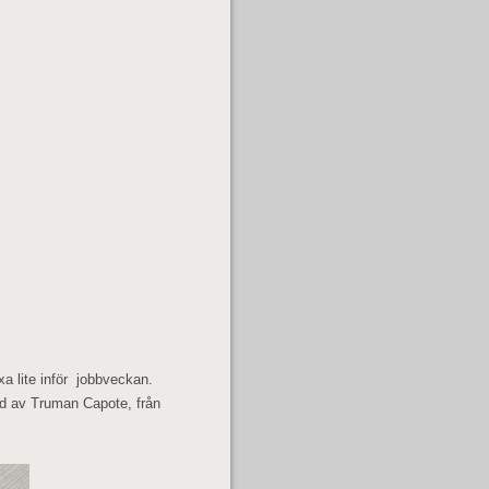
xa lite inför jobbveckan.
d av Truman Capote, från