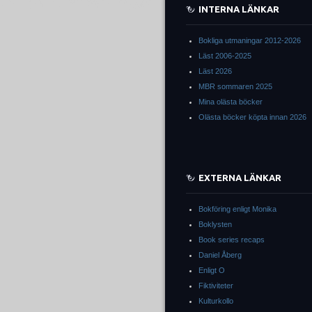
INTERNA LÄNKAR
Bokliga utmaningar 2012-2026
Läst 2006-2025
Läst 2026
MBR sommaren 2025
Mina olästa böcker
Olästa böcker köpta innan 2026
EXTERNA LÄNKAR
Bokföring enligt Monika
Boklysten
Book series recaps
Daniel Åberg
Enligt O
Fiktiviteter
Kulturkollo