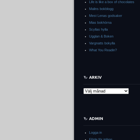
Life is like a box of chocolates
Malins bokblogg
Mest Lenas godsaker
Mias bokhörna
Scyllas hylla
Ugglan & Boken
Vargnatts bokylla
What You Readin?
ARKIV
Arkiv
ADMIN
Logga in
Flöde för inlägg