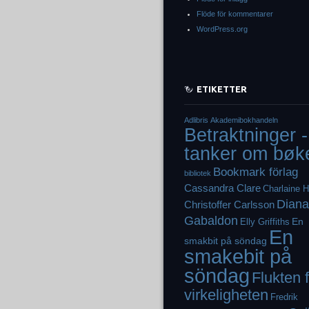
Flöde för kommentarer
WordPress.org
ETIKETTER
Adlibris
Akademibokhandeln
Betraktninger -
tanker om bøk
Bookmark förlag
bibliotek
Cassandra Clare
Charlaine H
Diana
Christoffer Carlsson
Gabaldon
En
Elly Griffiths
En
smakbit på söndag
smakebit på
söndag
Flukten 
virkeligheten
Fredrik