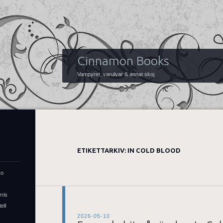
Cinnamon Books
Vampyrer, varulvar & annat skoj
ETIKETTARKIV:
IN COLD BLOOD
so
rris
ell
2026-05-10