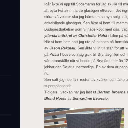
Igår åkte vi upp till Söderhamn för jag skulle till 
att byta två av mina tre glasögon eftersom det in
cirka två veckor ska jag hämta mina nya solglasö
enkelslipade glasögon. Sen åkte vi hem till mam
Budapestbakelser som vi hade köpt med oss. Jag l
yttersta mörkret
av
Christoffer Holst
i bilen på v
När vi kom hem satt jag ute på altanen på framsi
av
Jason Rekulak
. Sen åkte vi in till stan för a
på Pizza House och jag gick till Brynäsgrillen och
vårt stamställe när vi bodde på Brynäs i mer än 1
jobbar där. De är supertrevliga. En av dem är pappa 
nu.
Sen satt jag i soffan resten av kvällen och läste 
superspännande.
Tidigare i veckan har jag läst ut
Bortom broarna
Blond Roots
av
Bernardine Evaristo
.