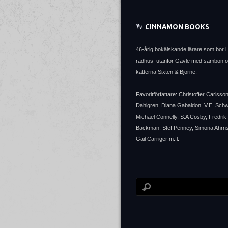
CINNAMON BOOKS
46-årig bokälskande lärare som bor i 
radhus utanför Gävle med sambon 
katterna Sixten & Björne.
Favoritförfattare: Christoffer Carlsso
Dahlgren, Diana Gabaldon, V.E. Sch
Michael Connelly, S.A Cosby, Fredrik
Backman, Stef Penney, Simona Ahrns
Gail Carriger m.fl.