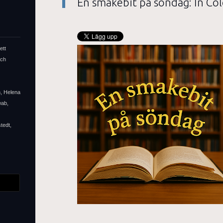
En smakebit på söndag: In Co
ett
och
n, Helena
wab,
tedt,