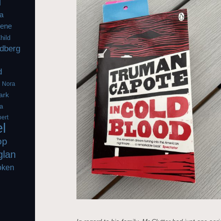
l
a
iene
hild
dberg
d
g
Nora
ark
a
ert
el
op
glan
oken