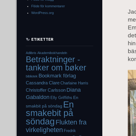
Flöde för kommentarer
Ja
WordPress.org
me
Emi
det
ETIKETTER
hin
bäs
Adlibris
Akademibokhandeln
Betraktninger -
ko
tanker om bøker
Bookmark förlag
bibliotek
Cassandra Clare
Charlaine Harris
Diana
Christoffer Carlsson
Gabaldon
En
Elly Griffiths
En
smakbit på söndag
smakebit på
söndag
Flukten fra
virkeligheten
Fredrik