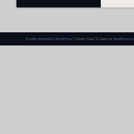
Proudly powered by WordPress
|
Theme: Dusk To Dawn by
WordPress.c