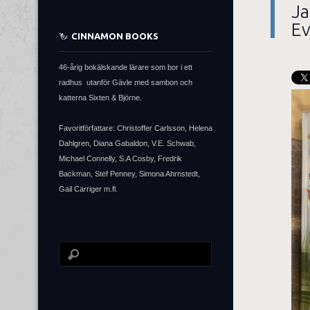
Ja
Ev
CINNAMON BOOKS
46-årig bokälskande lärare som bor i ett
radhus utanför Gävle med sambon och
katterna Sixten & Björne.
Favoritförfattare: Christoffer Carlsson, Helena
Dahlgren, Diana Gabaldon, V.E. Schwab,
Michael Connelly, S.A Cosby, Fredrik
Backman, Stef Penney, Simona Ahrnstedt,
Gail Carriger m.fl.