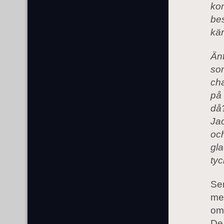
ko
bes
kär
Änt
som
cha
på
då?
Jac
och
gla
ty
Se
men
om 
De