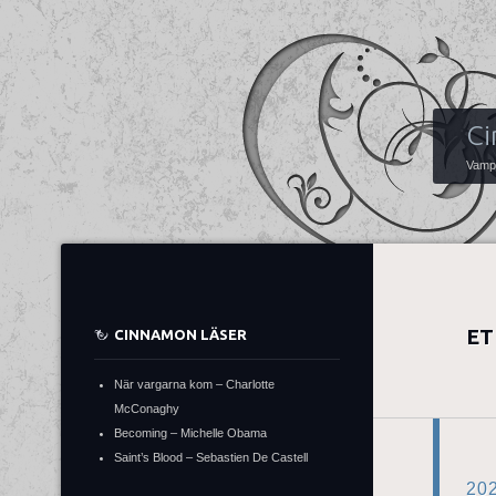
Ci
Vampy
ET
CINNAMON LÄSER
När vargarna kom – Charlotte
McConaghy
Becoming – Michelle Obama
Saint’s Blood – Sebastien De Castell
20