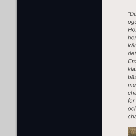
”Du
ögo
Hon
hen
kär
det
Emi
kla
bäs
med
cha
för
och
ch