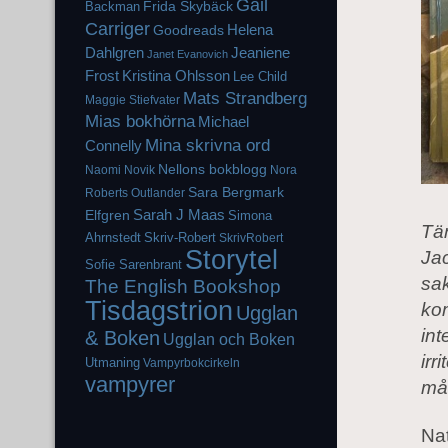
Gail
Frida Skybäck
Backman
Carriger
Helena
Goodreads
Dahlgren
Jeaniene
Janet Evanovich
Frost
Kristina Ohlsson
Lee Child
Mats Strandberg
Maggie Stiefvater
Mias bokhörna
Michael
Mina skrivna ord
Connelly
Nellons bokblogg
Naomi Novik
Nora
Sara Bergmark
Roberts
Outlander
Elfgren
Sarah J Maas
Simona
Tän
Ahrnstedt
Skriv-Robert
SkrivRobert
Storytel
Jac
Sofie Sarenbrant
sak
The English Bookshop
Tisdagstrion
kom
Ugglan
int
& Boken
Ugglan och Boken
irr
Utmaning
Vampyrbokcirkeln
vampyrer
mås
Nat