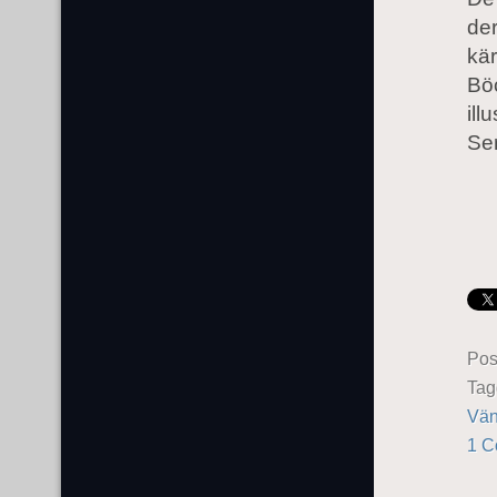
der
kär
Bö
ill
Ser
Pos
Ta
Vän
1 