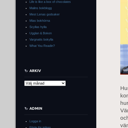
Life is like a box of chocolates
Malins bokblogg
Mest Lenas godsaker
Mias bokhörna
Scyllas hylla
Ugglan & Boken
Vargnatts bokylla
What You Readin?
ARKIV
Arkiv
Hur
ko
hur
ADMIN
Vän
och
Logga in
vä
Flöde för inlägg