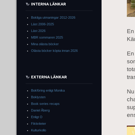
INTERNA LÄNKAR
Bokliga utmaningar 2012-2026
Läst 2006-2025
En 
Läst 2026
MBR sommaren 2025
Kär
Mina olästa böcker
Olästa böcker köpta innan 2026
En 
so
tot
tra
EXTERNA LÄNKAR
Nu 
Bokföring enligt Monika
Boklysten
ch
Book series recaps
sup
Daniel Åberg
ens
Enligt O
Fiktiviteter
Kulturkollo