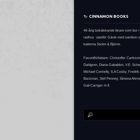
CINNAMON BOOKS
46-årig bokälskande lärare som bor i 
radhus utanför Gävle med sambon 
katterna Sixten & Björne.
Favoritförfattare: Christoffer Carlsso
Dahlgren, Diana Gabaldon, V.E. Sch
Michael Connelly, S.A Cosby, Fredrik
Backman, Stef Penney, Simona Ahrns
Gail Carriger m.fl.