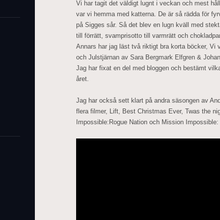
Vi har tagit det väldigt lugnt i veckan och mest h
var vi hemma med katterna. De är så rädda för fyrver
på Sigges sår. Så det blev en lugn kväll med stek
till förrätt, svamprisotto till varmrätt och chokladpa
Annars har jag läst två riktigt bra korta böcker, Vi
och Julstjärnan av Sara Bergmark Elfgren & Joha
Jag har fixat en del med bloggen och bestämt vilk
året.
Jag har också sett klart på andra säsongen av And j
flera filmer, Lift, Best Christmas Ever, Twas the n
Impossible:Rogue Nation och Mission Impossible: 