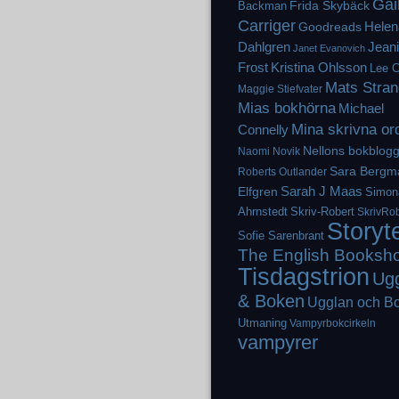
Gai
Frida Skybäck
Backman
Carriger
Helen
Goodreads
Dahlgren
Jean
Janet Evanovich
Frost
Kristina Ohlsson
Lee C
Mats Stran
Maggie Stiefvater
Mias bokhörna
Michael
Mina skrivna or
Connelly
Nellons bokblog
Naomi Novik
Sara Bergm
Roberts
Outlander
Elfgren
Sarah J Maas
Simon
Ahrnstedt
Skriv-Robert
SkrivRob
Storyt
Sofie Sarenbrant
The English Booksh
Tisdagstrion
Ug
& Boken
Ugglan och B
Utmaning
Vampyrbokcirkeln
vampyrer