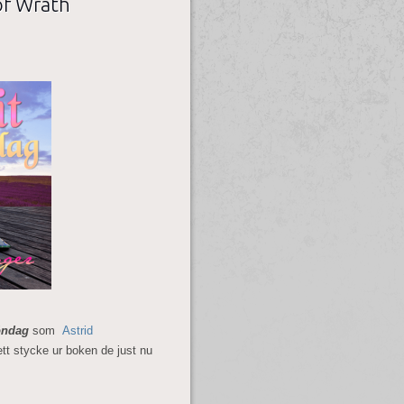
of Wrath
öndag
som
Astrid
 ett stycke ur boken de just nu