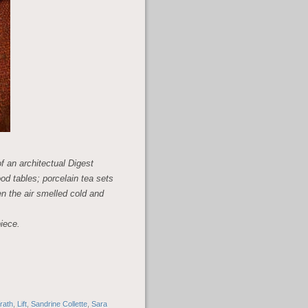
f an architectual Digest
od tables; porcelain tea sets
en the air smelled cold and
iece.
rath
,
Lift
,
Sandrine Collette
,
Sara