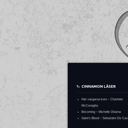
CINNAMON LÄSER
När vargarna kom – Charlotte
McConaghy
Becoming – Michelle Obama
Saint’s Blood – Sebastien De Cast