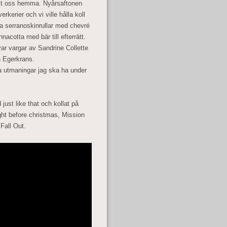
ållt oss hemma. Nyårsaftonen
kerier och vi ville hålla koll
ta serranoskinrullar med chevré
nnacotta med bär till efterrätt.
 var vargar av Sandrine Collette
n Egerkrans.
a utmaningar jag ska ha under
ust like that och kollat på
ight before christmas, Mission
Fall Out.