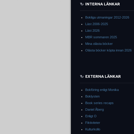
INTERNA LÄNKAR
Bokliga utmaningar 2012-2026
Läst 2006-2025
Läst 2026
MBR sommaren 2025
Mina olästa böcker
Olästa böcker köpta innan 2026
EXTERNA LÄNKAR
Bokföring enligt Monika
Boklysten
Book series recaps
Daniel Åberg
Enligt O
Fiktiviteter
Kulturkollo