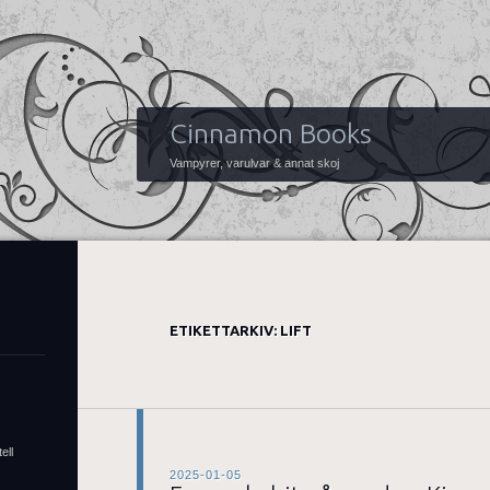
Cinnamon Books
Vampyrer, varulvar & annat skoj
ETIKETTARKIV:
LIFT
ell
2025-01-05