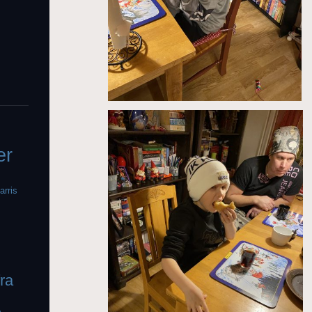
er
arris
fra