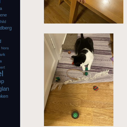
l
a
iene
hild
dberg
d
g
Nora
ark
a
ert
el
op
glan
oken