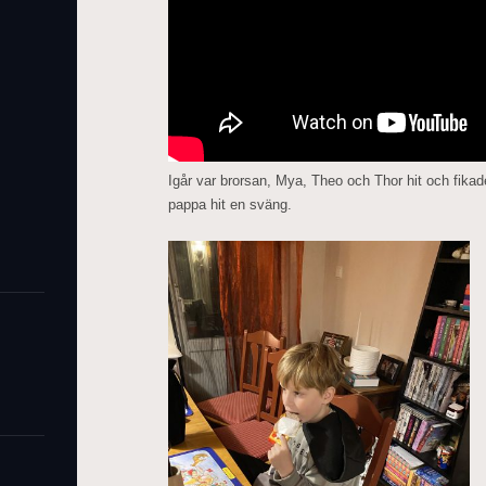
Igår var brorsan, Mya, Theo och Thor hit och fik
pappa hit en sväng.