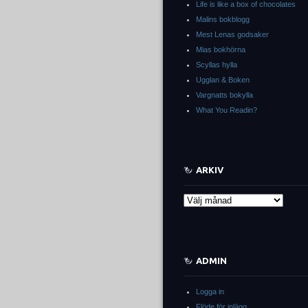
Life is like a box of chocolates
Malins bokblogg
Mest Lenas godsaker
Mias bokhörna
Scyllas hylla
Ugglan & Boken
Vargnatts bokylla
What You Readin?
ARKIV
Arkiv
ADMIN
Logga in
Flöde för inlägg