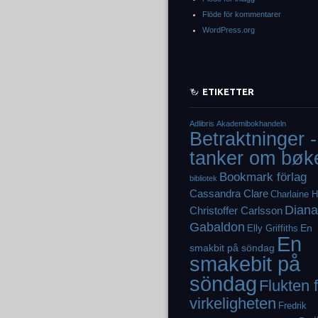
Flöde för kommentarer
WordPress.org
ETIKETTER
Adlibris
Akademibokhandeln
Betraktninger -
tanker om bøk
Bookmark förlag
bibliotek
Cassandra Clare
Charlaine H
Diana
Christoffer Carlsson
Gabaldon
En
Elly Griffiths
En
smakbit på söndag
smakebit på
söndag
Flukten 
virkeligheten
Fredrik