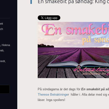
En smakebit på søndag: King 
ett
och
n, Helena
wab,
tedt,
På söndagarna är det dags för
En smakebit på s
Therese Betraktninge
r håller i. Alla delar med sig
läser. Inga spoilers!