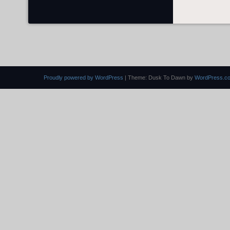
Proudly powered by WordPress
|
Theme: Dusk To Dawn by
WordPress.c