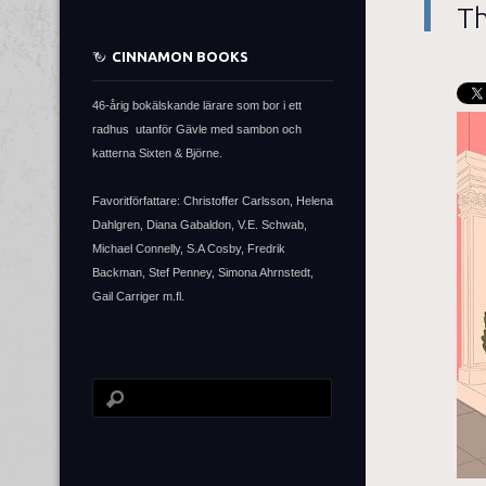
Th
CINNAMON BOOKS
46-årig bokälskande lärare som bor i ett
radhus utanför Gävle med sambon och
katterna Sixten & Björne.
Favoritförfattare: Christoffer Carlsson, Helena
Dahlgren, Diana Gabaldon, V.E. Schwab,
Michael Connelly, S.A Cosby, Fredrik
Backman, Stef Penney, Simona Ahrnstedt,
Gail Carriger m.fl.