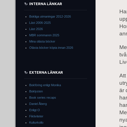
INTERNA LÄNKAR
Han
Bokliga utmaningar 2012-2026
up
Läst 2006-2025
Hon
Läst 2026
ann
MBR sommaren 2025
Mina olästa böcker
Me
Olästa böcker köpta innan 2026
två
Liv
EXTERNA LÄNKAR
Att
utr
Bokföring enligt Monika
är 
Boklysten
har
Book series recaps
har
Daniel Åberg
Enligt O
Men
Fiktiviteter
nya
Kulturkollo