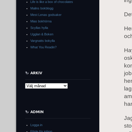
ing
Life is like a box of chocolates
Malins bokblogg
Det
Mest Lenas godsaker
Mias bokhörna
Hen
Scyllas hylla
Ugglan & Boken
och
Vargnatts bokylla
What You Readin?
Hay
osk
kom
job
ARKIV
he
Arkiv
la
ame
ha
ADMIN
Jag
sto
Logga in
Flöde för inlägg