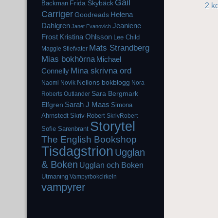
Gail
Frida Skybäck
Backman
2 k
Carriger
Helena
Goodreads
Dahlgren
Jeaniene
Janet Evanovich
Frost
Kristina Ohlsson
Lee Child
Mats Strandberg
Maggie Stiefvater
Mias bokhörna
Michael
Mina skrivna ord
Connelly
Nellons bokblogg
Naomi Novik
Nora
Sara Bergmark
Roberts
Outlander
Elfgren
Sarah J Maas
Simona
Ahrnstedt
Skriv-Robert
SkrivRobert
Storytel
Sofie Sarenbrant
The English Bookshop
Tisdagstrion
Ugglan
& Boken
Ugglan och Boken
Utmaning
Vampyrbokcirkeln
vampyrer