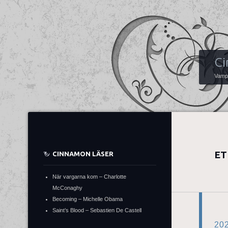
Ci
Vampy
ET
CINNAMON LÄSER
När vargarna kom – Charlotte
McConaghy
Becoming – Michelle Obama
Saint’s Blood – Sebastien De Castell
20