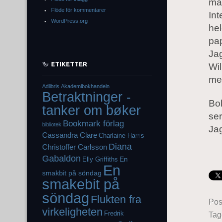
män
Flöde för kommentarer
Int
WordPress.org
hel
pa
Jag
ETIKETTER
Wil
me
Adlibris
Akademibokhandeln
Betraktninger -
Bo
tanker om bøker
ser
Bookmark förlag
bibliotek
Jag
Cassandra Clare
Charlaine Harris
Diana
Christoffer Carlsson
Gabaldon
En
Elly Griffiths
En
smakbit på söndag
smakebit på
söndag
Flukten fra
Pos
virkeligheten
Fredrik
Ta