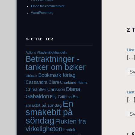
Flöde för kommentarer
WordPress.org
2 
ETIKETTER
Läst
Adlibris
Akademibokhandeln
[…]
Betraktninger -
tanker om bøker
Sv
Bookmark förlag
bibliotek
Cassandra Clare
Charlaine Harris
Diana
Christoffer Carlsson
Läst
Gabaldon
En
Elly Griffiths
[…]
En
smakbit på söndag
smakebit på
Sv
söndag
Flukten fra
virkeligheten
Fredrik