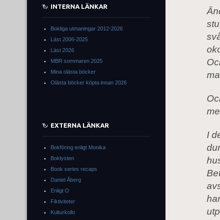
INTERNA LÄNKAR
Änd
stu
Bokliga utmaningar 2012-2026
svå
Läst 2006-2025
oko
Läst 2026
Och
MBR sommaren 2025
Mina olästa böcker
ma
Olästa böcker köpta innan 2026
Och
me
EXTERNA LÄNKAR
I d
dum
Bokföring enligt Monika
Boklysten
hus
Book series recaps
Bet
Daniel Åberg
avs
Enligt O
han
Fiktiviteter
utp
Kulturkollo