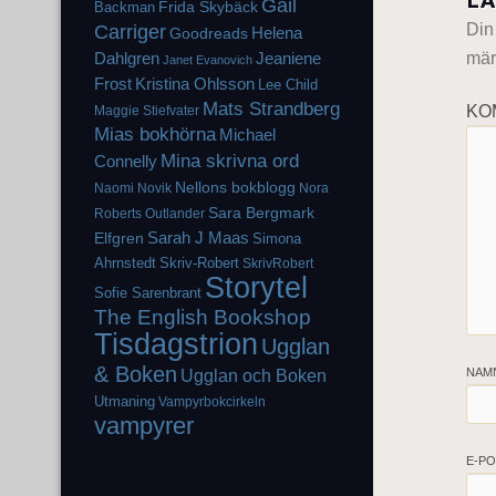
LÄ
Gail
Frida Skybäck
Backman
Din
Carriger
Helena
Goodreads
mär
Dahlgren
Jeaniene
Janet Evanovich
Frost
Kristina Ohlsson
Lee Child
Mats Strandberg
KO
Maggie Stiefvater
Mias bokhörna
Michael
Mina skrivna ord
Connelly
Nellons bokblogg
Naomi Novik
Nora
Sara Bergmark
Roberts
Outlander
Elfgren
Sarah J Maas
Simona
Ahrnstedt
Skriv-Robert
SkrivRobert
Storytel
Sofie Sarenbrant
The English Bookshop
Tisdagstrion
Ugglan
& Boken
Ugglan och Boken
NAM
Utmaning
Vampyrbokcirkeln
vampyrer
E-P