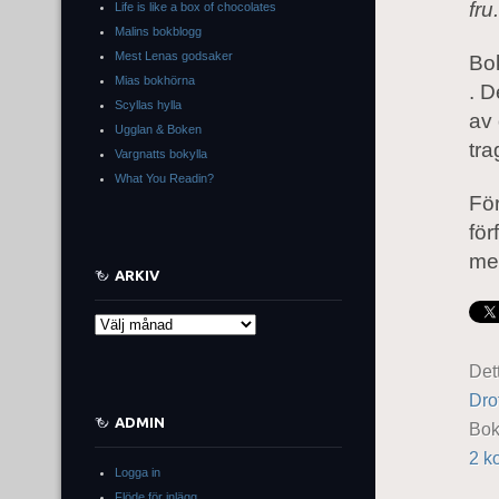
fru
Life is like a box of chocolates
Malins bokblogg
Mest Lenas godsaker
Bok
Mias bokhörna
. D
Scyllas hylla
av 
Ugglan & Boken
tra
Vargnatts bokylla
What You Readin?
För
för
me
ARKIV
Arkiv
Det
Dro
ADMIN
Bo
2 k
Logga in
Flöde för inlägg