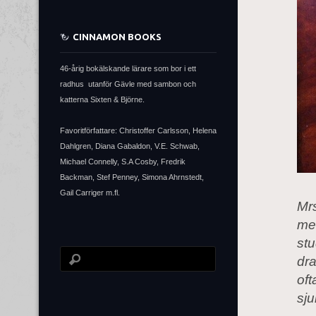
CINNAMON BOOKS
46-årig bokälskande lärare som bor i ett
radhus utanför Gävle med sambon och
katterna Sixten & Björne.
Favoritförfattare: Christoffer Carlsson, Helena
Dahlgren, Diana Gabaldon, V.E. Schwab,
Michael Connelly, S.A Cosby, Fredrik
Backman, Stef Penney, Simona Ahrnstedt,
Gail Carriger m.fl.
Mrs
med
stu
dra
of
sj