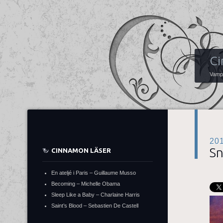
Ci
Vampy
20
Sn
CINNAMON LÄSER
En ateljé i Paris – Guillaume Musso
Becoming – Michelle Obama
Sleep Like a Baby – Charlaine Harris
Saint’s Blood – Sebastien De Castell