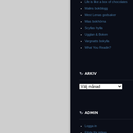
Life is like a box of chocolates
Malins bokblogg
Mest Lenas godsaker
Mias bokhörna
Scyllas hylla
Ugglan & Boken
Vargnatts bokylla
What You Readin?
ARKIV
Arkiv
ADMIN
Logga in
Flöde för inlägg