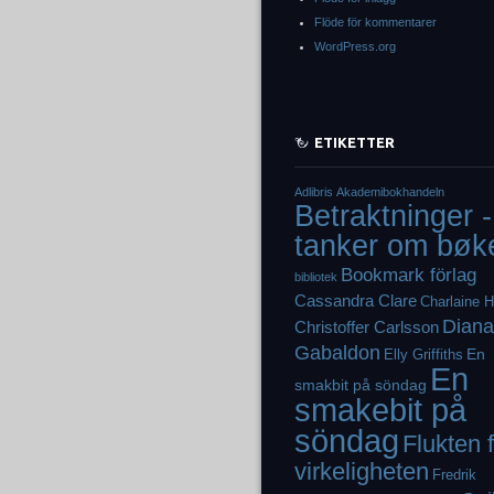
Flöde för kommentarer
WordPress.org
ETIKETTER
Adlibris
Akademibokhandeln
Betraktninger -
tanker om bøk
Bookmark förlag
bibliotek
Cassandra Clare
Charlaine H
Diana
Christoffer Carlsson
Gabaldon
En
Elly Griffiths
En
smakbit på söndag
smakebit på
söndag
Flukten 
virkeligheten
Fredrik