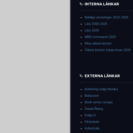
INTERNA LÄNKAR
Bokliga utmaningar 2012-2026
Läst 2006-2025
Läst 2026
MBR sommaren 2025
Mina olästa böcker
Olästa böcker köpta innan 2026
EXTERNA LÄNKAR
Bokföring enligt Monika
Boklysten
Book series recaps
Daniel Åberg
Enligt O
Fiktiviteter
Kulturkollo