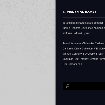
CINNAMON BOOKS
46-årig bokälskande lärare som bor i 
radhus utanför Gävle med sambon 
katterna Sixten & Björne.
Favoritförfattare: Christoffer Carlsso
Dahlgren, Diana Gabaldon, V.E. Sch
Michael Connelly, S.A Cosby, Fredrik
Backman, Stef Penney, Simona Ahrns
Gail Carriger m.fl.