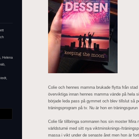
ett
och
n, Helena
wab,
tedt,
Colie och hennes mamma brukade flytta från stad t
överviktiga innan hennes mamma vände på hela sitt 
började leda pass på gymmet och blev tillslut så po
träningsprogram på tv. Nu är hon en träningsgurun
Colie får tillbringa sommaren hos sin moster Mir
världsturné med sitt nya viktminsknings-/träningsp
massa i vikt under de senaste året men hon är for