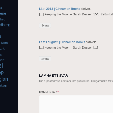
l
a
Läst 2013 | Cinnamon Books
skriver:
iene
[…] Keeping the Moon – Sarah Dessen 15/8 228s (bibl
hild
dberg
Svara
d
Läst i augusti | Cinnamon Books
skriver:
g
Nora
[…] Keeping the Moon – Sarah Dessen […]
ark
a
Svara
ert
el
op
LÄMNA ETT SVAR
glan
Din e-postadress kommer inte publiceras.
Obligatoriska fält
oken
KOMMENTAR
*