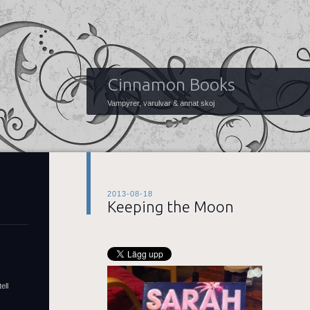
Cinnamon Books
Vampyrer, varulvar & annat skoj
2013-08-18
Keeping the Moon
ell