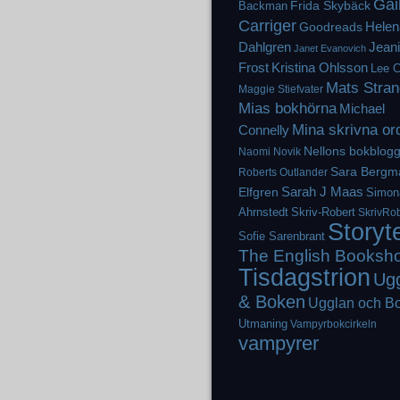
Gai
Frida Skybäck
Backman
Carriger
Helen
Goodreads
Dahlgren
Jean
Janet Evanovich
Frost
Kristina Ohlsson
Lee C
Mats Stran
Maggie Stiefvater
Mias bokhörna
Michael
Mina skrivna or
Connelly
Nellons bokblog
Naomi Novik
Sara Bergm
Roberts
Outlander
Elfgren
Sarah J Maas
Simon
Ahrnstedt
Skriv-Robert
SkrivRob
Storyt
Sofie Sarenbrant
The English Booksh
Tisdagstrion
Ug
& Boken
Ugglan och B
Utmaning
Vampyrbokcirkeln
vampyrer