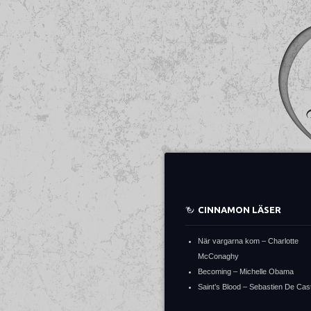
CINNAMON LÄSER
När vargarna kom – Charlotte
McConaghy
Becoming – Michelle Obama
Saint’s Blood – Sebastien De Cast