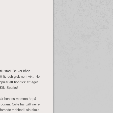
ill stad. De var båda
liv och gick ner i vikt. Hon
pulär att hon fick ett eget
 Kiki Sparks!
a när hennes mamma är på
rogram. Colie har gått ner en
tfarande mobbad i sin skola.