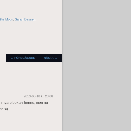
 the Moon
,
Sarah Dessen
,
INLÄGGSNAVIGERING
←
FÖREGÅENDE
NÄSTA
→
2013-08-18 kl. 23:06
st en nyare bok av henne, men nu
ar :=)