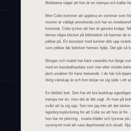
Mobbarna säger att hon är en slampa och kallar he
Men Colie kommer att uppleva en sommar som förä
moster är väldigt annorlunda och har en inneboen
konstnär. Colie tycker att han är ganska knäpp. Nä
lämna några böcker på biblioteket så hamnar de is
jobbar på. En busslast med turister dök upp ovänta
som jobbar där behöver hennes hjälp. Det går så br
Morgan och Isabel har känt varandra hur länge so
med en baseballspelare som mer eller mindre beha
jämt ursäkter för hans beteende. I de här två tjejer
riktig vänskap är och hon börjar se sig själv i ett a
En lättläst bok. Den har ett bra budskap egentligen
trampa ner en, men det är lätt sagt. Är man på bot
svårt att ta sig upp. Sen tror jag inte att det räck
ögonbrynsplockning för att Colie se att hon är fin. 
hon har en piercing , svarta kläder och lyssnar på 
synonymt med att vara deprimerad och utsatt. Nja