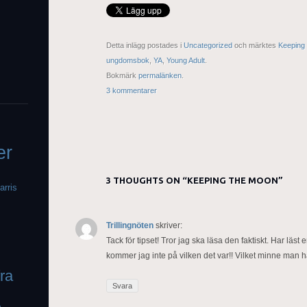
Detta inlägg postades i
Uncategorized
och märktes
Keeping
ungdomsbok
,
YA
,
Young Adult
.
Bokmärk
permalänken
.
3 kommentarer
er
3 THOUGHTS ON “
KEEPING THE MOON
”
arris
Trillingnöten
skriver:
Tack för tipset! Tror jag ska läsa den faktiskt. Har lä
kommer jag inte på vilken det var!! Vilket minne man h
fra
Svara