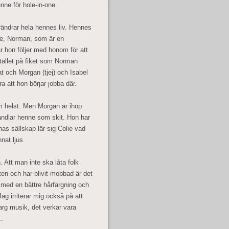
nne för hole-in-one.
ndrar hela hennes liv. Hennes
de, Norman, som är en
r hon följer med honom för att
tället på fiket som Norman
t och Morgan (tjej) och Isabel
a att hon börjar jobba där.
m helst. Men Morgan är ihop
ndlar henne som skit. Hon har
nas sällskap lär sig Colie vad
nnat ljus.
. Att man inte ska låta folk
ten och har blivit mobbad är det
er med en bättre hårfärgning och
Jag irriterar mig också på att
arg musik, det verkar vara
..