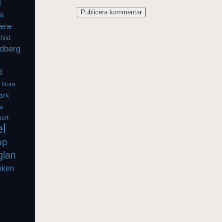
l
a
iene
hild
dberg
d
g
Nora
ark
a
ert
el
op
glan
oken