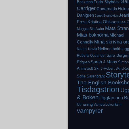
Gai
Frida Skybäck
Backman
Carriger
Helen
Goodreads
Dahlgren
Jean
Janet Evanovich
Frost
Kristina Ohlsson
Lee C
Mats Stran
Maggie Stiefvater
Mias bokhörna
Michael
Mina skrivna or
Connelly
Nellons bokblog
Naomi Novik
Sara Bergm
Roberts
Outlander
Elfgren
Sarah J Maas
Simon
Ahrnstedt
Skriv-Robert
SkrivRob
Storyt
Sofie Sarenbrant
The English Booksh
Tisdagstrion
Ug
& Boken
Ugglan och B
Utmaning
Vampyrbokcirkeln
vampyrer