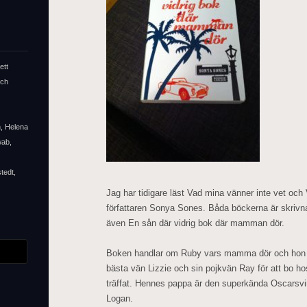
ett
och
n, Helena
wab,
tedt,
Jag har tidigare läst Vad mina vänner inte vet och 
författaren Sonya Sones. Båda böckerna är skrivna
även En sån där vidrig bok där mamman dör.
Boken handlar om Ruby vars mamma dör och hon tvi
bästa vän Lizzie och sin pojkvän Ray för att bo h
träffat. Hennes pappa är den superkända Oscarsv
Logan.