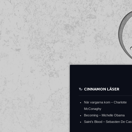
CINNAMON LÄSER
När vargarna kom – Charlotte
McConaghy
Becoming – Michelle Obama
Saint’s Blood – Sebastien De Cast