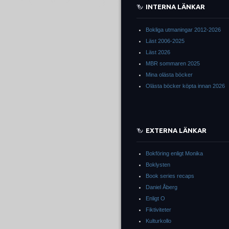
INTERNA LÄNKAR
Bokliga utmaningar 2012-2026
Läst 2006-2025
Läst 2026
MBR sommaren 2025
Mina olästa böcker
Olästa böcker köpta innan 2026
EXTERNA LÄNKAR
Bokföring enligt Monika
Boklysten
Book series recaps
Daniel Åberg
Enligt O
Fiktiviteter
Kulturkollo