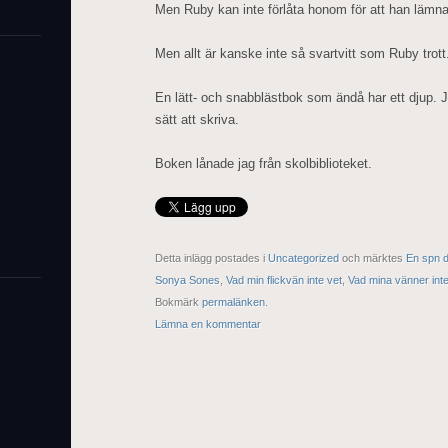
Men Ruby kan inte förlåta honom för att han lä
Men allt är kanske inte så svartvitt som Ruby trott
En lätt- och snabblästbok som ändå har ett djup.
sätt att skriva.
Boken lånade jag från skolbiblioteket.
Detta inlägg postades i
Uncategorized
och märktes
En spn d
Sonya Sones
,
Vad min flickvän inte vet
,
Vad mina vänner inte
Bokmärk
permalänken
.
Lämna en kommentar