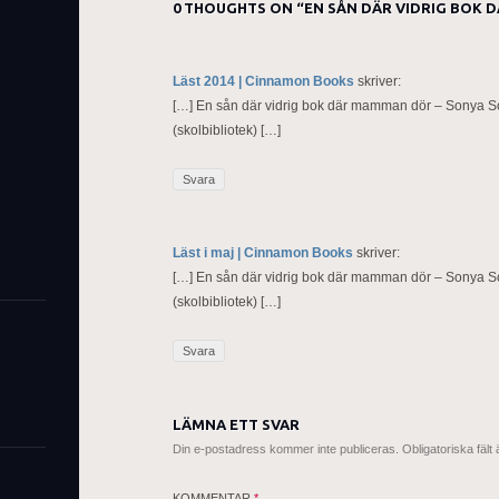
0 THOUGHTS ON “
EN SÅN DÄR VIDRIG BOK
Läst 2014 | Cinnamon Books
skriver:
[…] En sån där vidrig bok där mamman dör – Sonya 
(skolbibliotek) […]
Svara
Läst i maj | Cinnamon Books
skriver:
[…] En sån där vidrig bok där mamman dör – Sonya 
(skolbibliotek) […]
Svara
LÄMNA ETT SVAR
Din e-postadress kommer inte publiceras.
Obligatoriska fält
KOMMENTAR
*