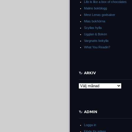
Life is like a box of chocolates
Malins bokblogg
Mest Lenas godsaker
Mias bokhörna
Scyllas hylla
Ugglan & Boken
Vargnatts bokylla
What You Readin?
ARKIV
Arkiv
ADMIN
Logga in
Flöde för inlägg