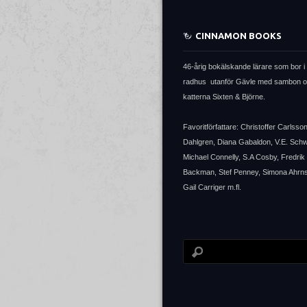
CINNAMON BOOKS
46-årig bokälskande lärare som bor i 
radhus utanför Gävle med sambon 
katterna Sixten & Björne.
Favoritförfattare: Christoffer Carlsso
Dahlgren, Diana Gabaldon, V.E. Sch
Michael Connelly, S.A Cosby, Fredrik
Backman, Stef Penney, Simona Ahrns
Gail Carriger m.fl.