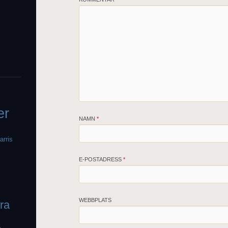
er
NAMN
*
arris
E-POSTADRESS
*
WEBBPLATS
fra