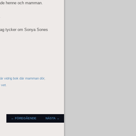
mnade henne och mamman.
.
 Jag tycker om Sonya Sones
är vidrig bok där mamman dör
,
 vet
.
INLÄGGSNAVIGERING
←
FÖREGÅENDE
NÄSTA
→