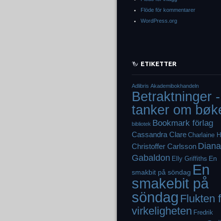
Flöde för kommentarer
WordPress.org
ETIKETTER
Adlibris
Akademibokhandeln
Betraktninger -
tanker om bøk
Bookmark förlag
bibliotek
Cassandra Clare
Charlaine H
Diana
Christoffer Carlsson
Gabaldon
En
Elly Griffiths
En
smakbit på söndag
smakebit på
söndag
Flukten 
virkeligheten
Fredrik