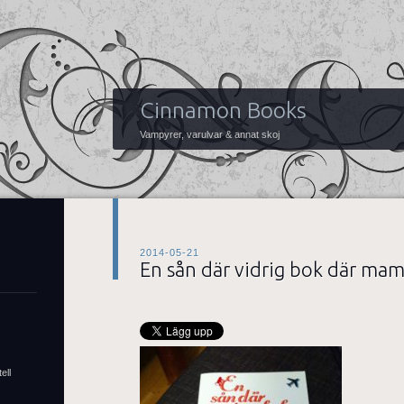
Cinnamon Books
Vampyrer, varulvar & annat skoj
2014-05-21
En sån där vidrig bok där ma
ell