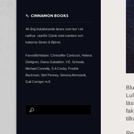
CINNAMON BOOKS
46-årig bokälskande lärare som bor i ett
radhus utanför Gävle med sambon och
katterna Sixten & Björne.
Favoritförfattare: Christoffer Carlsson, Helena
Dahlgren, Diana Gabaldon, V.E. Schwab,
Michael Connelly, S.A Cosby, Fredrik
Backman, Stef Penney, Simona Ahrnstedt,
Gail Carriger m.fl.
Bl
Lul
läs
fak
til
Rem