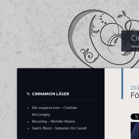
Ci
Vampy
20
Fö
CINNAMON LÄSER
När vargarna kom – Charlotte
McConaghy
Becoming – Michelle Obama
Saint’s Blood – Sebastien De Castell