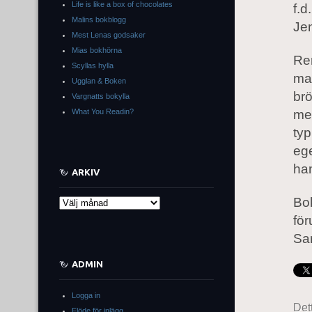
Life is like a box of chocolates
f.d
Malins bokblogg
Jen
Mest Lenas godsaker
Mias bokhörna
Re
Scyllas hylla
ma
Ugglan & Boken
brö
Vargnatts bokylla
What You Readin?
mer
typ
ege
han
ARKIV
Bok
Arkiv
för
Sa
ADMIN
Logga in
Det
Flöde för inlägg