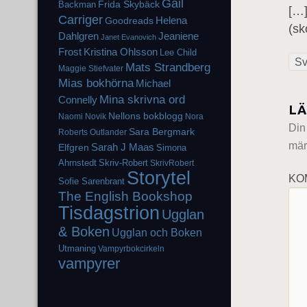
Gail
Frida Skybäck
Backman
[…]
Carriger
Helena
Goodreads
(sk
Dahlgren
Jeaniene
Janet Evanovich
Frost
Kristina Ohlsson
Lee Child
Sv
Mats Strandberg
Maggie Stiefvater
Mias bokhörna
Michael
Mina skrivna ord
Connelly
LÄ
Nellons bokblogg
Naomi Novik
Nora
Din
Sara Bergmark
Roberts
Outlander
mär
Elfgren
Sarah J Maas
Simona
Ahrnstedt
Skriv-Robert
SkrivRobert
Storytel
KO
Sofie Sarenbrant
The English Bookshop
Tisdagstrion
Ugglan
& Boken
Ugglan och Boken
Utmaning
Vampyrbokcirkeln
vampyrer