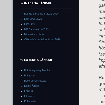
INTERNA LÄNKAR
gäl
ma
Bokliga utmaningar 2012-2026
pa
Läst 2006-2025
fö
Läst 2026
och
MBR sommaren 2025
Mina olästa böcker
ing
Olästa böcker köpta innan 2026
Sta
hö
Men
imp
EXTERNA LÄNKAR
eft
Bokföring enligt Monika
Boklysten
Re
Book series recaps
gen
Daniel Åberg
rät
Enligt O
– a
Fiktiviteter
lut
Kulturkollo