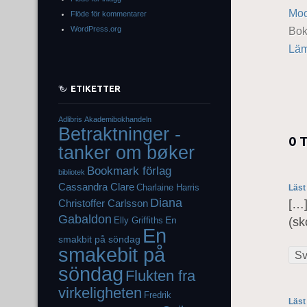
Mo
Flöde för kommentarer
WordPress.org
Bo
Läm
ETIKETTER
Adlibris
Akademibokhandeln
Betraktninger -
0 
tanker om bøker
Bookmark förlag
bibliotek
Cassandra Clare
Charlaine Harris
Läst
Diana
[…]
Christoffer Carlsson
Gabaldon
En
Elly Griffiths
(sk
En
smakbit på söndag
smakebit på
Sv
söndag
Flukten fra
virkeligheten
Fredrik
Läst