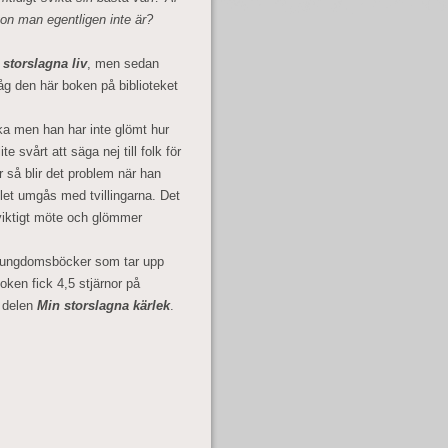
ågon man egentligen inte är?
 storslagna liv
, men sedan
såg den här boken på biblioteket
ka men han har inte glömt hur
e svårt att säga nej till folk för
r så blir det problem när han
llet umgås med tvillingarna. Det
 viktigt möte och glömmer
ch ungdomsböcker som tar upp
oken fick 4,5 stjärnor på
a delen
Min storslagna kärlek
.