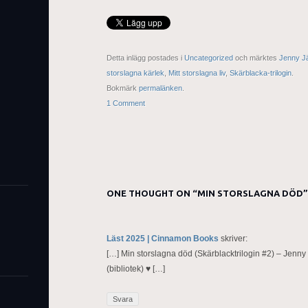
Detta inlägg postades i
Uncategorized
och märktes
Jenny Jä
storslagna kärlek
,
Mitt storslagna liv
,
Skärblacka-trilogin
.
Bokmärk
permalänken
.
1 Comment
ONE THOUGHT ON “
MIN STORSLAGNA DÖD
”
Läst 2025 | Cinnamon Books
skriver:
[…] Min storslagna död (Skärblacktrilogin #2) – Jenn
(bibliotek) ♥ […]
Svara