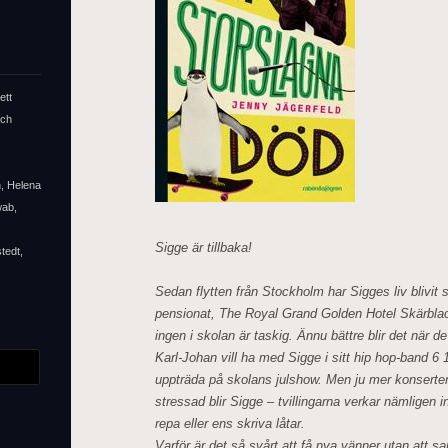
ett
och
n, Helena
wab,
Sigge är tillbaka!
tedt,
Sedan flytten från Stockholm har Sigges liv blivit
pensionat, The Royal Grand Golden Hotel Skärb
ingen i skolan är taskig. Ännu bättre blir det när d
Karl-Johan vill ha med Sigge i sitt hip hop-band
uppträda på skolans julshow. Men ju mer konserte
stressad blir Sigge – tvillingarna verkar nämligen in
repa eller ens skriva låtar.
Varför är det så svårt att få nya vänner utan att s