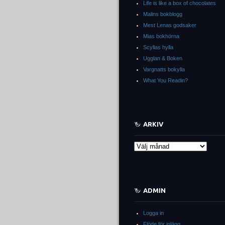
Life is like a box of chocolates
Malins bokblogg
Mest Lenas godsaker
Mias bokhörna
Scyllas hylla
Ugglan & Boken
Vargnatts bokylla
What You Readin?
ARKIV
Arkiv
ADMIN
Logga in
Flöde för inlägg