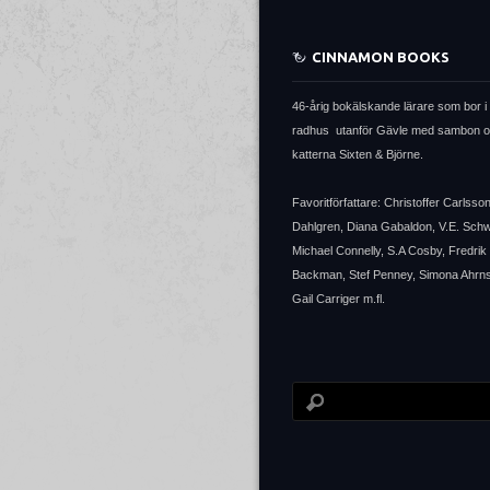
CINNAMON BOOKS
46-årig bokälskande lärare som bor i 
radhus utanför Gävle med sambon 
katterna Sixten & Björne.
Favoritförfattare: Christoffer Carlsso
Dahlgren, Diana Gabaldon, V.E. Sch
Michael Connelly, S.A Cosby, Fredrik
Backman, Stef Penney, Simona Ahrns
Gail Carriger m.fl.