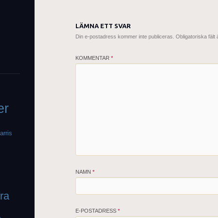
LÄMNA ETT SVAR
Din e-postadress kommer inte publiceras.
Obligatoriska fält
KOMMENTAR
*
er
arris
NAMN
*
fra
E-POSTADRESS
*