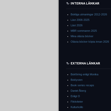
INTERNA LÄNKAR
Bokliga utmaningar 2012-2026
Läst 2006-2025
Läst 2026
MBR sommaren 2025
Mina olästa böcker
Olästa böcker köpta innan 2026
EXTERNA LÄNKAR
Bokföring enligt Monika
Boklysten
Book series recaps
Daniel Åberg
Enligt O
Fiktiviteter
Kulturkollo