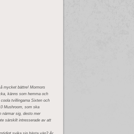
 så mycket bättre! Mormors
lacka, känns som hemma och
e coola tvillingarna Sixten och
 6 10 Mushroom, som ska
n närmar sig, desto mer
te särskilt intresserade av att
amtidigt svika sin bästa vän? Är