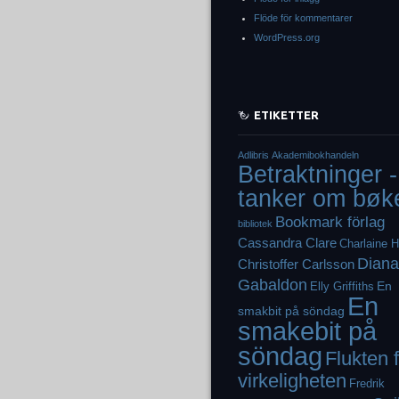
Flöde för kommentarer
WordPress.org
ETIKETTER
Adlibris
Akademibokhandeln
Betraktninger -
tanker om bøk
Bookmark förlag
bibliotek
Cassandra Clare
Charlaine H
Diana
Christoffer Carlsson
Gabaldon
En
Elly Griffiths
En
smakbit på söndag
smakebit på
söndag
Flukten 
virkeligheten
Fredrik