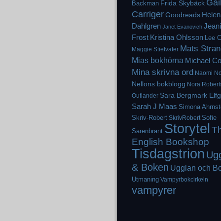
Gai
Frida Skybäck
Backman
Carriger
Helen
Goodreads
Dahlgren
Jean
Janet Evanovich
Frost
Kristina Ohlsson
Lee C
Mats Stran
Maggie Stiefvater
Mias bokhörna
Michael Co
Mina skrivna ord
Naomi No
Nellons bokblogg
Nora Robert
Sara Bergmark Elf
Outlander
Sarah J Maas
Simona Ahrnst
Skriv-Robert
Sofie
SkrivRobert
Storytel
T
Sarenbrant
English Bookshop
Tisdagstrion
Ug
& Boken
Ugglan och B
Utmaning
Vampyrbokcirkeln
vampyrer