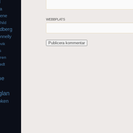
l
a
iene
WEBBPLATS
hild
dberg
nnelly
vik
s
gren
edt
he
glan
oken