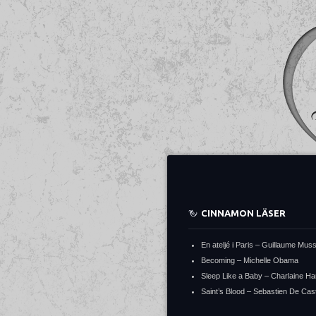
CINNAMON LÄSER
En ateljé i Paris – Guillaume Mus
Becoming – Michelle Obama
Sleep Like a Baby – Charlaine Ha
Saint’s Blood – Sebastien De Cast