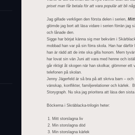
priset man får betala för att vara populär att bli n
Jag gillade verkligen den första delen i serien,
Mitt
glömde jag bort att läsa vidare i serien förrän jag 
och lånade den.
Sigge har börjat känna sig mer bekväm i Skärblac
mobbad han var på sin förra skola. Han har därför lit
han är rädd att de inte ska gilla honom. Mern tyvär
har lovat sin vän Juni att vara med henne och istä
går riktigt åt skogen när han skolkar, glömmer ett
telefonen på skolan.
Jenny Jägerfeld är så bra på att skriva barn – o
vänskap, konflikter, familjerelationer och kärlek. B
Storygraph. Nu ska jag prioritera att läsa den sist
Böckerna i Skräblacka-trilogin heter:
Mitt storslagna liv
Min storslagna död
Min storslagna kärlek