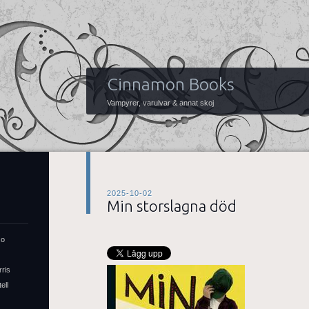
Cinnamon Books
Vampyrer, varulvar & annat skoj
2025-10-02
Min storslagna död
so
rris
ell