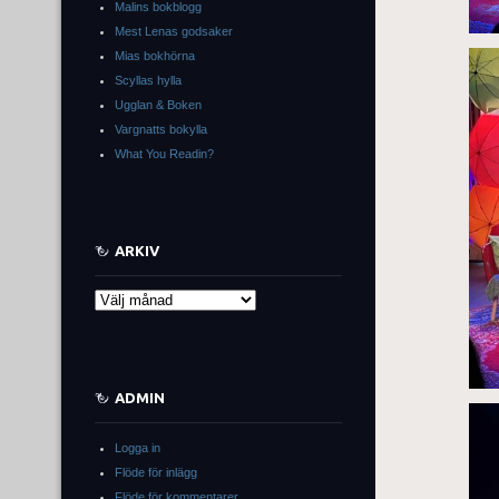
Malins bokblogg
Mest Lenas godsaker
Mias bokhörna
Scyllas hylla
Ugglan & Boken
Vargnatts bokylla
What You Readin?
ARKIV
Arkiv
ADMIN
Logga in
Flöde för inlägg
Flöde för kommentarer