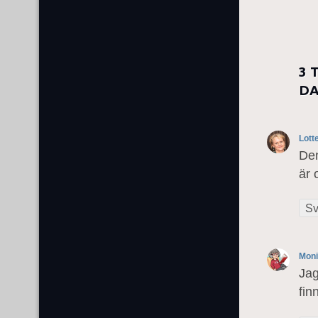
3 
D
Lott
Den
är 
Sv
Mon
Jag
fin