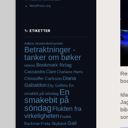
WordPress.org
ETIKETTER
Adlibris
Akademibokhandeln
Betraktninger -
tanker om bøker
Bookmark förlag
bibliotek
Cassandra Clare
Charlaine Harris
Re
Diana
Christoffer Carlsson
boo
Gabaldon
En
Elly Griffiths
En
smakbit på söndag
Ida
smakebit på
Jag
söndag
Flukten fra
bib
virkeligheten
som
Fredrik
Gail
Frida Skybäck
Backman