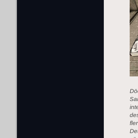
Död
Sam
int
des
fle
Det