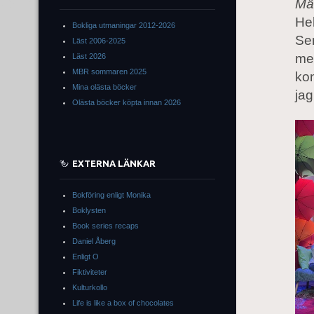
Mä
He
Bokliga utmaningar 2012-2026
Se
Läst 2006-2025
me
Läst 2026
MBR sommaren 2025
kon
Mina olästa böcker
jag
Olästa böcker köpta innan 2026
EXTERNA LÄNKAR
Bokföring enligt Monika
Boklysten
Book series recaps
Daniel Åberg
Enligt O
Fiktiviteter
Kulturkollo
Life is like a box of chocolates