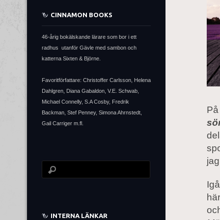
CINNAMON BOOKS
46-årig bokälskande lärare som bor i ett
radhus utanför Gävle med sambon och
katterna Sixten & Björne.
Favoritförfattare: Christoffer Carlsson, Helena
Dahlgren, Diana Gabaldon, V.E. Schwab,
Michael Connelly, S.A Cosby, Fredrik
På
Backman, Stef Penney, Simona Ahrnstedt,
sö
Gail Carriger m.fl.
del
spo
jag
Igå
här
och
INTERNA LÄNKAR