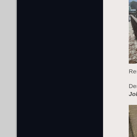
Res
De
Jo