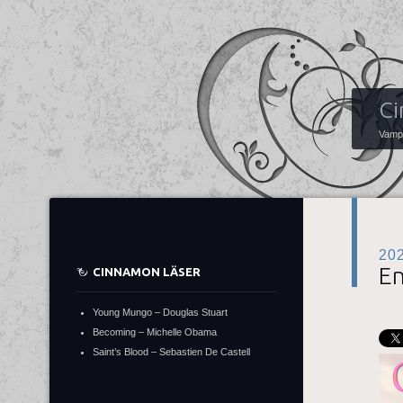
Ci
Vampy
20
En
CINNAMON LÄSER
Young Mungo – Douglas Stuart
Becoming – Michelle Obama
Saint’s Blood – Sebastien De Castell