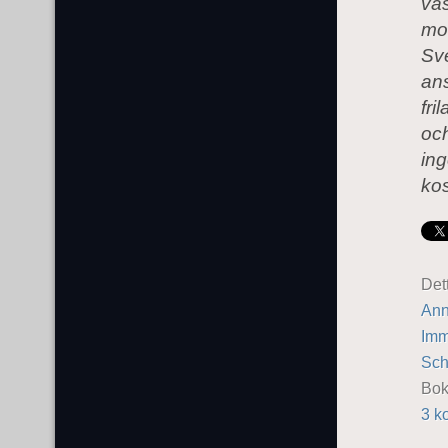
vä
mor
Sve
ans
fri
och
ing
kos
Det
Ann
Imm
Sch
Bo
3 k