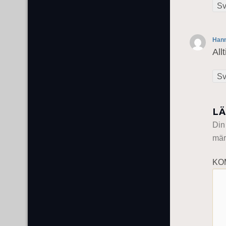
Sv
Hann
All
Sv
LÄ
Din
mär
KO