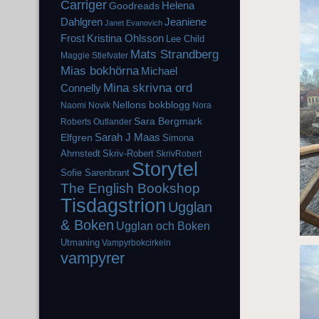
Carriger
Helena
Goodreads
Dahlgren
Jeaniene
Janet Evanovich
Frost
Kristina Ohlsson
Lee Child
Mats Strandberg
Maggie Stiefvater
Mias bokhörna
Michael
Mina skrivna ord
Connelly
Nellons bokblogg
Naomi Novik
Nora
Sara Bergmark
Roberts
Outlander
Elfgren
Sarah J Maas
Simona
Ahrnstedt
Skriv-Robert
SkrivRobert
Storytel
Sofie Sarenbrant
The English Bookshop
Tisdagstrion
Ugglan
& Boken
Ugglan och Boken
Utmaning
Vampyrbokcirkeln
vampyrer