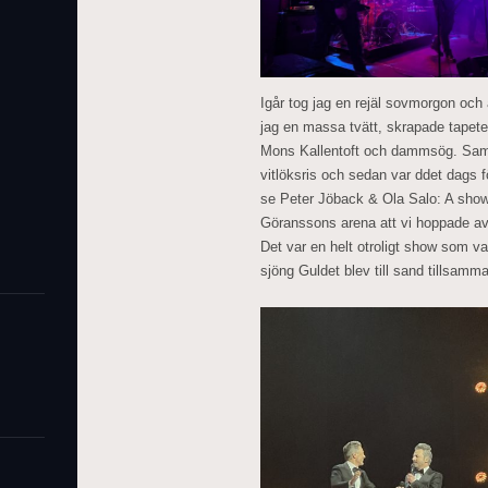
Igår tog jag en rejäl sovmorgon och
jag en massa tvätt, skrapade tapet
Mons Kallentoft och dammsög. Samb
vitlöksris och sedan var ddet dags f
se Peter Jöback & Ola Salo: A show 
Göranssons arena att vi hoppade av 
Det var en helt otroligt show som v
sjöng Guldet blev till sand tillsamma