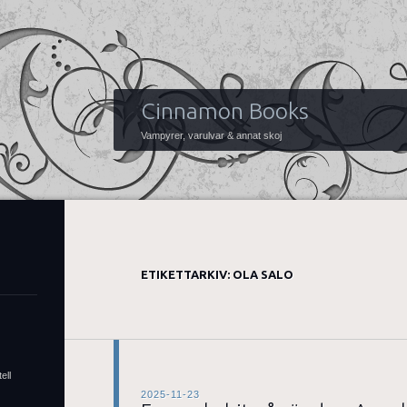
Cinnamon Books
Vampyrer, varulvar & annat skoj
ETIKETTARKIV:
OLA SALO
ell
2025-11-23