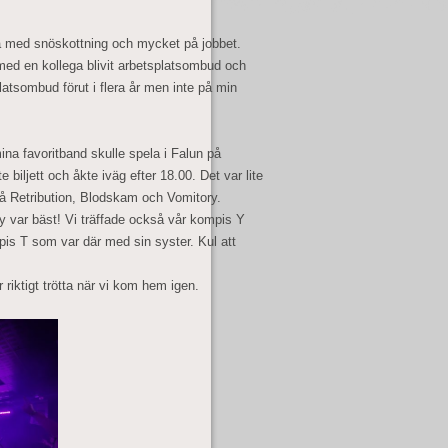
cka med snöskottning och mycket på jobbet.
med en kollega blivit arbetsplatsombud och
atsombud förut i flera år men inte på min
mina favoritband skulle spela i Falun på
biljett och åkte iväg efter 18.00. Det var lite
 på Retribution, Blodskam och Vomitory.
ry var bäst! Vi träffade också vår kompis Y
is T som var där med sin syster. Kul att
 riktigt trötta när vi kom hem igen.