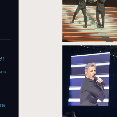
er
arris
fra