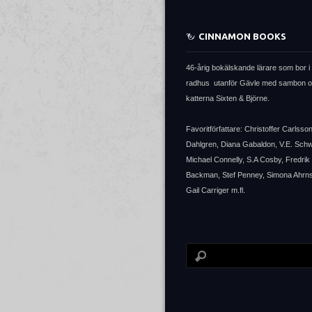
CINNAMON BOOKS
46-årig bokälskande lärare som bor i 
radhus utanför Gävle med sambon 
katterna Sixten & Björne.
Favoritförfattare: Christoffer Carlsso
Dahlgren, Diana Gabaldon, V.E. Sch
Michael Connelly, S.A Cosby, Fredrik
Backman, Stef Penney, Simona Ahrns
Gail Carriger m.fl.