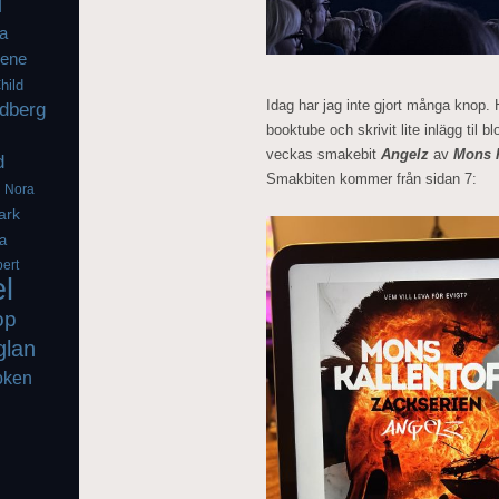
l
a
iene
hild
Idag har jag inte gjort många knop. 
dberg
booktube och skrivit lite inlägg til
veckas smakebit
Angelz
av
Mons K
d
Smakbiten kommer från sidan 7:
g
Nora
ark
a
ert
el
op
glan
oken