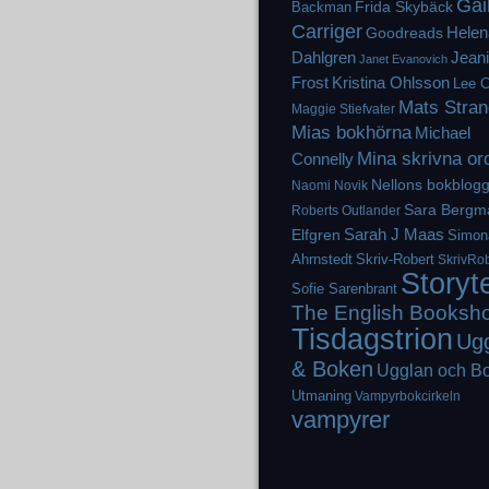
Gai
Frida Skybäck
Backman
Carriger
Helen
Goodreads
Dahlgren
Jean
Janet Evanovich
Frost
Kristina Ohlsson
Lee C
Mats Stran
Maggie Stiefvater
Mias bokhörna
Michael
Mina skrivna or
Connelly
Nellons bokblog
Naomi Novik
Sara Bergm
Roberts
Outlander
Elfgren
Sarah J Maas
Simon
Ahrnstedt
Skriv-Robert
SkrivRob
Storyt
Sofie Sarenbrant
The English Booksh
Tisdagstrion
Ug
& Boken
Ugglan och B
Utmaning
Vampyrbokcirkeln
vampyrer