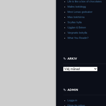
Life is like a box of chocolates
Malins bokblogg
Mest Lenas godsaker
Mias bokhörna
Scyllas hylla
Ugglan & Boken
Vargnatts bokylla
What You Readin?
ARKIV
Arkiv
ADMIN
Logga in
Flöde för inlägg