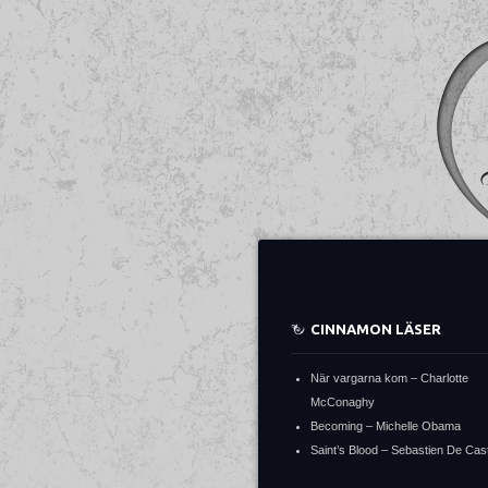
CINNAMON LÄSER
När vargarna kom – Charlotte
McConaghy
Becoming – Michelle Obama
Saint’s Blood – Sebastien De Cast