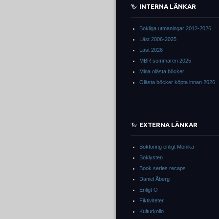
INTERNA LÄNKAR
Bokliga utmaningar 2012-2026
Läst 2006-2025
Läst 2026
MBR sommaren 2025
Mina olästa böcker
Olästa böcker köpta innan 2026
EXTERNA LÄNKAR
Bokföring enligt Monika
Boklysten
Book series recaps
Daniel Åberg
Enligt O
Fiktiviteter
Kulturkollo