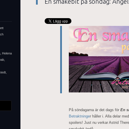
En smakebit på söndag: Angel
ett
och
n, Helena
wab,
tedt,
På söndagarna är det dags för
En s
Betraktninge
r håller i. Alla delar m
spoilers! Just nu verkar Astrid Ther
smakebit ändå.