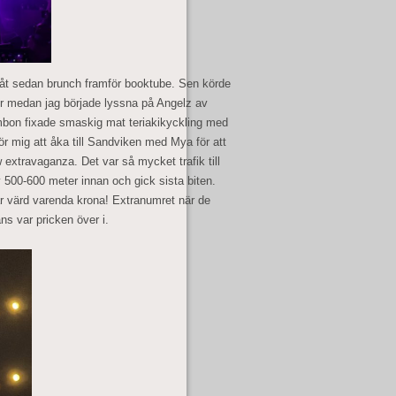
 åt sedan brunch framför booktube. Sen körde
er medan jag började lyssna på Angelz av
on fixade smaskig mat teriakikyckling med
ör mig att åka till Sandviken med Mya för att
extravaganza. Det var så mycket trafik till
500-600 meter innan och gick sista biten.
ar värd varenda krona! Extranumret när de
ns var pricken över i.