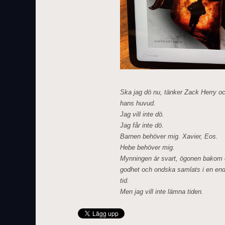
Ska jag dö nu, tänker Zack Herry och
hans huvud.
Jag vill inte dö.
Jag får inte dö.
Barnen behöver mig. Xavier, Eos.
Hebe behöver mig.
Mynningen är svart, ögonen bakom d
godhet och ondska samlats i en enda
tid.
Men jag vill inte lämna tiden.