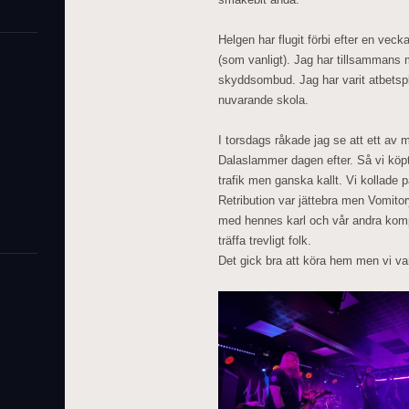
Helgen har flugit förbi efter en ve
(som vanligt). Jag har tillsammans 
skyddsombud. Jag har varit atbetspl
nuvarande skola.
I torsdags råkade jag se att ett av 
Dalaslammer dagen efter. Så vi köpte 
trafik men ganska kallt. Vi kollade
Retribution var jättebra men Vomito
med hennes karl och vår andra komp
träffa trevligt folk.
Det gick bra att köra hem men vi var