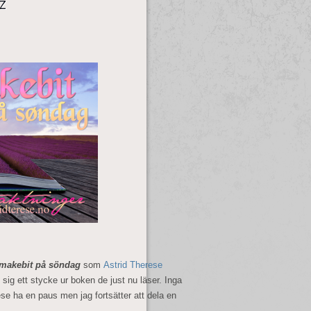
z
makebit på söndag
som
Astrid Therese
ed sig ett stycke ur boken de just nu läser. Inga
ese ha en paus men jag fortsätter att dela en