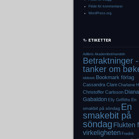
Flöde för kommentarer
WordPress.org
ETIKETTER
Adlibris
Akademibokhandeln
Betraktninger -
tanker om bøk
Bookmark förlag
bibliotek
Cassandra Clare
Charlaine H
Diana
Christoffer Carlsson
Gabaldon
En
Elly Griffiths
En
smakbit på söndag
smakebit på
söndag
Flukten 
virkeligheten
Fredrik