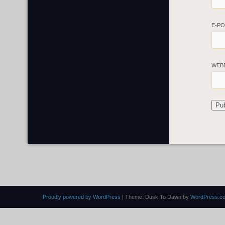
E-P
WEB
Proudly powered by WordPress
|
Theme: Dusk To Dawn by
WordPress.c