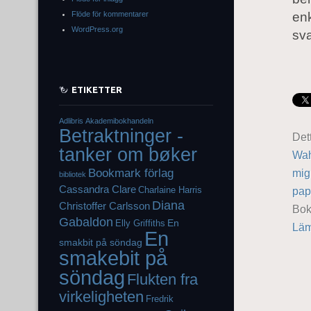
Flöde för kommentarer
enk
WordPress.org
sva
ETIKETTER
Adlibris
Akademibokhandeln
Betraktninger -
Det
tanker om bøker
Wah
Bookmark förlag
mig
bibliotek
Cassandra Clare
Charlaine Harris
pap
Diana
Christoffer Carlsson
Bo
Gabaldon
En
Elly Griffiths
Läm
En
smakbit på söndag
smakebit på
söndag
Flukten fra
virkeligheten
Fredrik