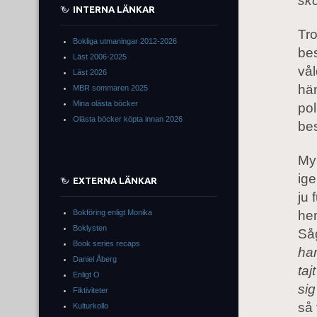
sko
INTERNA LÄNKAR
Tro
Bokliga utmaningar 2012-2026
bes
Läst 2006-2025
vål
Läst 2026
hän
MBR sommaren 2025
Mina olästa böcker
pol
Olästa böcker köpta innan 2026
bes
Myr
ige
EXTERNA LÄNKAR
ju 
Bokföring enligt Monika
hem
Boklysten
Såg
Book series recaps
har
Daniel Åberg
taj
Enligt O
sig
Fiktiviteter
så 
Kulturkollo