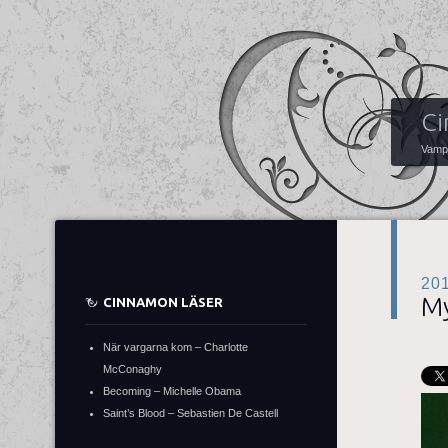
Ci
Vampy
20
My
CINNAMON LÄSER
När vargarna kom – Charlotte
McConaghy
Becoming – Michelle Obama
Saint’s Blood – Sebastien De Castell