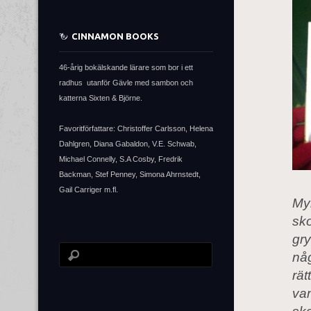
CINNAMON BOOKS
46-årig bokälskande lärare som bor i ett
radhus utanför Gävle med sambon och
katterna Sixten & Björne.
Favoritförfattare: Christoffer Carlsson, Helena
Dahlgren, Diana Gabaldon, V.E. Schwab,
Michael Connelly, S.A Cosby, Fredrik
Backman, Stef Penney, Simona Ahrnstedt,
Gail Carriger m.fl.
Myr
sko
gry
någ
rä
van