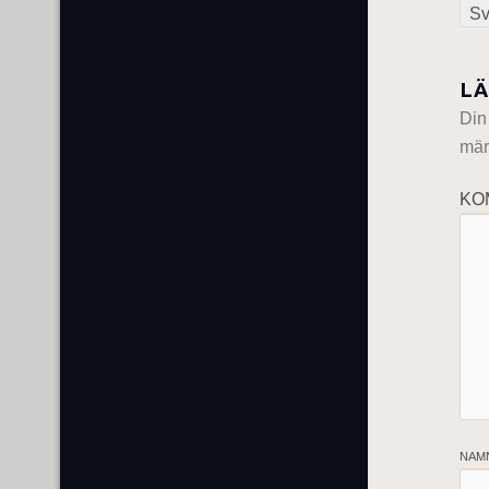
Sv
LÄ
Din
mär
KO
NAM