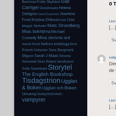
Gail
Frida Skybäck
Backman
0 
Carriger
Helena
Goodreads
Dahlgren
Jeaniene
Janet Evanovich
Frost
Kristina Ohlsson
Lee Child
Läst
Mats Strandberg
Maggie Stiefvater
[…]
Mias bokhörna
Michael
Mina skrivna ord
Connelly
Sv
Nellons bokblogg
Naomi Novik
Nora
Sara Bergmark
Roberts
Outlander
Elfgren
Sarah J Maas
Simona
enlig
Ahrnstedt
Skriv-Robert
SkrivRobert
Den
Storytel
Sofie Sarenbrant
de 
The English Bookshop
Tisdagstrion
Ugglan
Sv
& Boken
Ugglan och Boken
Utmaning
Vampyrbokcirkeln
vampyrer
Läst
[…]