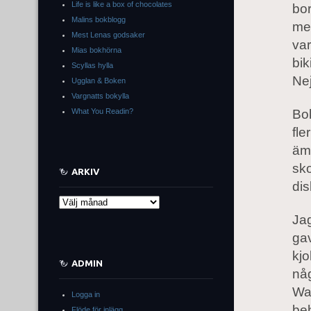
Life is like a box of chocolates
bor
Malins bokblogg
med
Mest Lenas godsaker
var
Mias bokhörna
bik
Scyllas hylla
Nej
Ugglan & Boken
Vargnatts bokylla
What You Readin?
Bok
fle
äm
sko
ARKIV
dis
Arkiv
Jag
gav
kjo
ADMIN
någ
Wa
Logga in
beh
Flöde för inlägg