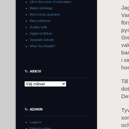
Life is like a box of chocolates
Jag
Malins bokblogg
Var
Mest Lenas godsaker
Mias bokhörna
för
Scyllas hylla
pys
Ugglan & Boken
Gr
Vargnatts bokylla
vak
What You Readin?
bar
i s
hom
ARKIV
Til
Arkiv
dot
Det
ADMIN
Tyv
som
Logga in
och
Flöde för inlägg