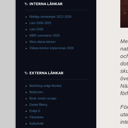
INTERNA LÄNKAR
Bokliga utmaningar 2012-2026
Läst 2006-2025
Läst 2026
MBR sommaren 2025
Me
Mina olästa böcker
nat
Olästa böcker köpta innan 2026
och
dot
sku
EXTERNA LÄNKAR
öv
När
Bokföring enligt Monika
Boklysten
fö
Book series recaps
Daniel Åberg
För
Enligt O
uta
Fiktiviteter
int
Kulturkollo