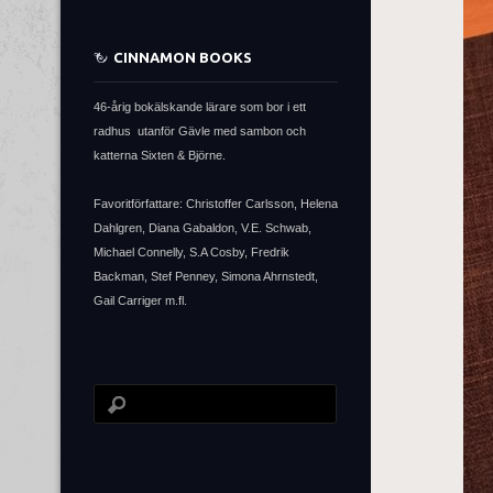
CINNAMON BOOKS
46-årig bokälskande lärare som bor i ett
radhus utanför Gävle med sambon och
katterna Sixten & Björne.
Favoritförfattare: Christoffer Carlsson, Helena
Dahlgren, Diana Gabaldon, V.E. Schwab,
Michael Connelly, S.A Cosby, Fredrik
Backman, Stef Penney, Simona Ahrnstedt,
Gail Carriger m.fl.