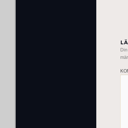
LÄ
Din
mär
KO