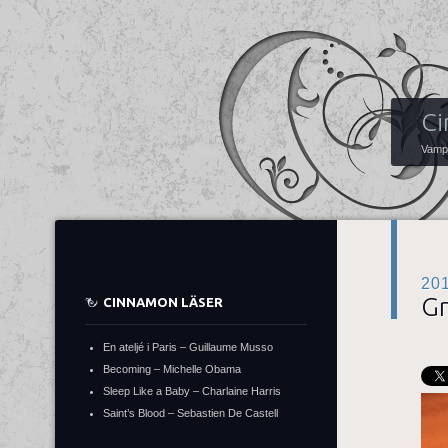
Ci
Vampy
20
Gr
CINNAMON LÄSER
En ateljé i Paris – Guillaume Musso
Becoming – Michelle Obama
Sleep Like a Baby – Charlaine Harris
Saint’s Blood – Sebastien De Castell