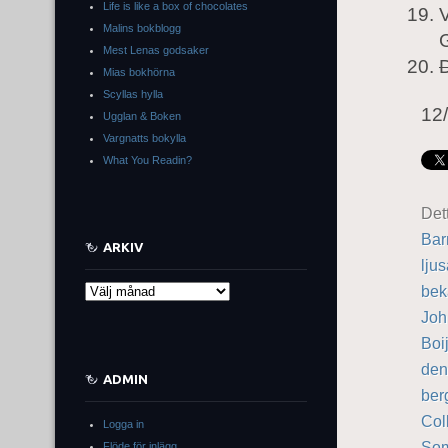
Life is like a box of chocolates
V
Malins bokblogg
Mest Lenas godsaker
Mias bokhörna
Scyllas hylla
12
Ugglan & Boken
Vargnatts bokylla
What You Readin?
Det
Bar
ARKIV
lju
bek
Arkiv
Joh
Boi
den
ADMIN
ber
Col
Logga in
So
Flöde för inlägg