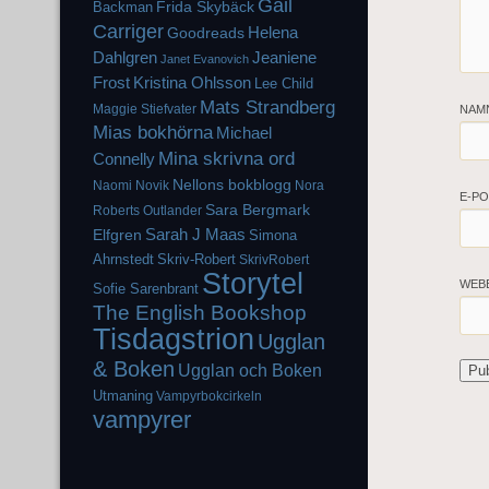
Gail
Frida Skybäck
Backman
Carriger
Helena
Goodreads
Dahlgren
Jeaniene
Janet Evanovich
Frost
Kristina Ohlsson
Lee Child
Mats Strandberg
Maggie Stiefvater
NAM
Mias bokhörna
Michael
Mina skrivna ord
Connelly
Nellons bokblogg
Naomi Novik
Nora
E-P
Sara Bergmark
Roberts
Outlander
Elfgren
Sarah J Maas
Simona
Ahrnstedt
Skriv-Robert
SkrivRobert
Storytel
WEB
Sofie Sarenbrant
The English Bookshop
Tisdagstrion
Ugglan
& Boken
Ugglan och Boken
Utmaning
Vampyrbokcirkeln
vampyrer