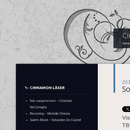
Ci
Vampy
20
S
CINNAMON LÄSER
När vargarna kom – Charlotte
McConaghy
Becoming – Michelle Obama
Vis
Saint’s Blood – Sebastien De Castell
TBR