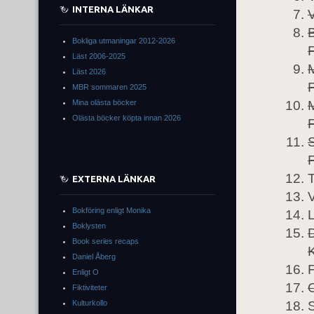
INTERNA LÄNKAR
V
B
Bokliga utmaningar 2012-2026
Läst 2006-2025
M
Läst 2026
MBR sommaren 2025
Mina olästa böcker
M
Olästa böcker köpta innan 2026
S
EXTERNA LÄNKAR
V
Bokföring enligt Monika
Boklysten
D
Book series recaps
Daniel Åberg
Enligt O
O
Fiktiviteter
Kulturkollo