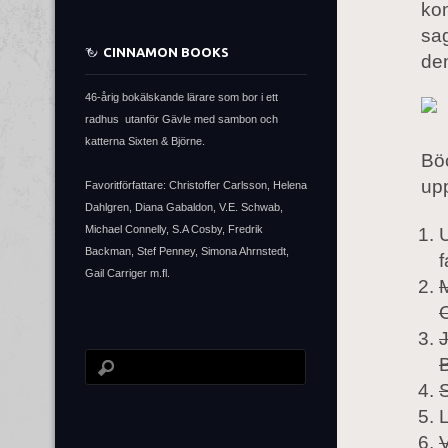
ko
sag
CINNAMON BOOKS
de
46-årig bokälskande lärare som bor i ett
radhus utanför Gävle med sambon och
katterna Sixten & Björne.
Bö
upp
Favoritförfattare: Christoffer Carlsson, Helena
Dahlgren, Diana Gabaldon, V.E. Schwab,
Michael Connelly, S.A Cosby, Fredrik
Backman, Stef Penney, Simona Ahrnstedt,
f
Gail Carriger m.fl.
M
C
J
B
S
V