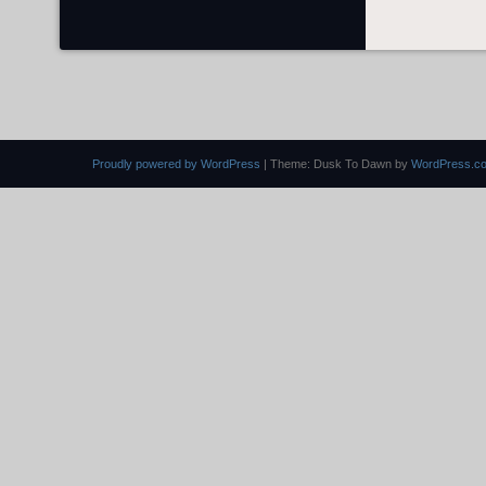
Proudly powered by WordPress
|
Theme: Dusk To Dawn by
WordPress.c