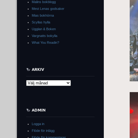
Malins bokblogg
Mest Lenas godsaker
Mias bokhörna
Scyllas hylla
Ugglan & Boken
Vargnatts bokylla
What You Readin?
ARKIV
Arkiv
ADMIN
Logga in
Flöde för inlägg
Flöde för kommentarer