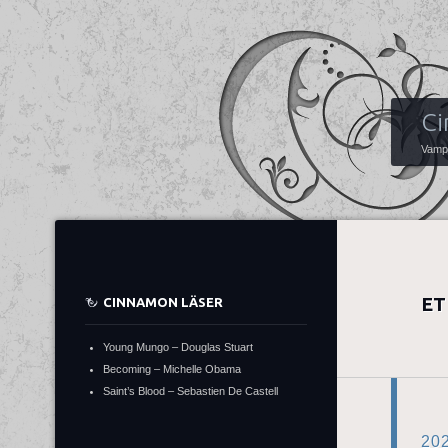
Ci
Vampy
ET
CINNAMON LÄSER
Young Mungo – Douglas Stuart
Becoming – Michelle Obama
Saint’s Blood – Sebastien De Castell
20