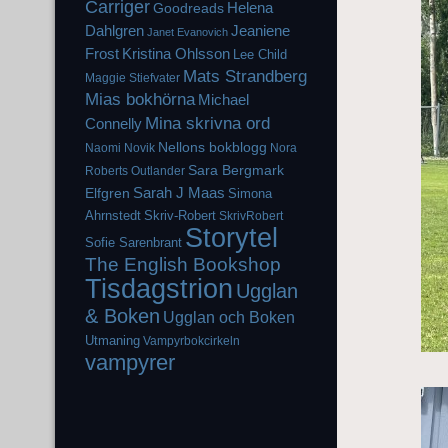
Carriger
Helena
Goodreads
Dahlgren
Jeaniene
Janet Evanovich
Frost
Kristina Ohlsson
Lee Child
Mats Strandberg
Maggie Stiefvater
Mias bokhörna
Michael
Mina skrivna ord
Connelly
Nellons bokblogg
Naomi Novik
Nora
Sara Bergmark
Roberts
Outlander
Elfgren
Sarah J Maas
Simona
Ahrnstedt
Skriv-Robert
SkrivRobert
Storytel
Sofie Sarenbrant
The English Bookshop
Tisdagstrion
Ugglan
& Boken
Ugglan och Boken
Utmaning
Vampyrbokcirkeln
vampyrer