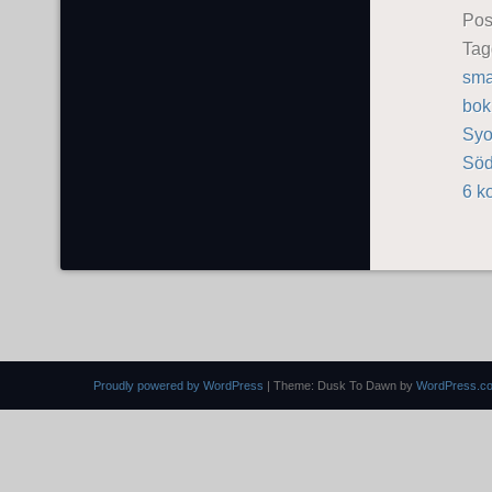
Pos
Ta
sma
bok
Syo
Söd
6 k
Proudly powered by WordPress
|
Theme: Dusk To Dawn by
WordPress.c