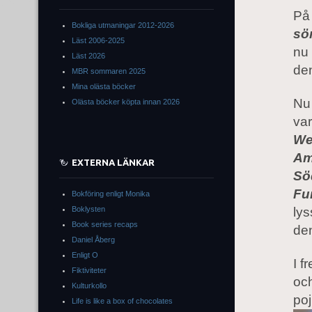
På
Bokliga utmaningar 2012-2026
sö
Läst 2006-2025
nu 
Läst 2026
den
MBR sommaren 2025
Mina olästa böcker
Nu 
Olästa böcker köpta innan 2026
var
We
Am
EXTERNA LÄNKAR
Sö
Fu
Bokföring enligt Monika
Boklysten
ly
Book series recaps
den
Daniel Åberg
Enligt O
I f
Fiktiviteter
och
Kulturkollo
poj
Life is like a box of chocolates