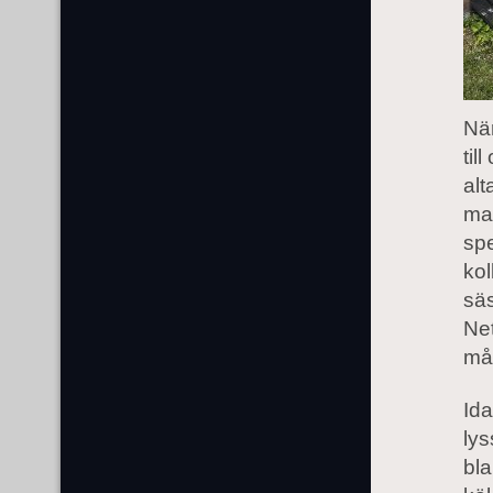
Nä
til
alt
ma
spe
kol
säs
Net
mås
Ida
ly
bla