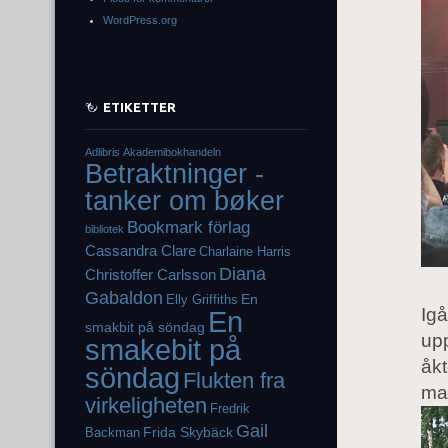
WordPress.org
ETIKETTER
Adlibris
Akademibokhandeln
Betraktninger -
tanker om bøker
Bookmark förlag
bibliotek
Cassandra Clare
Charlaine Harris
Diana
Christoffer Carlsson
Gabaldon
En
Elly Griffiths
Igå
En
smakbit på söndag
up
smakebit på
åkt
söndag
Flukten fra
mat
virkeligheten
Fredrik
Gail
Frida Skybäck
Backman