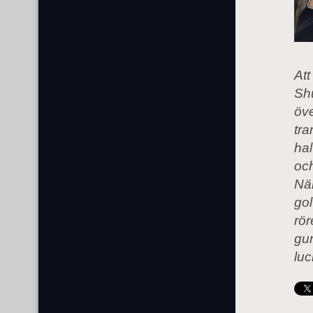
Att
Shu
öve
tra
hal
och
När
gol
rör
gu
luc