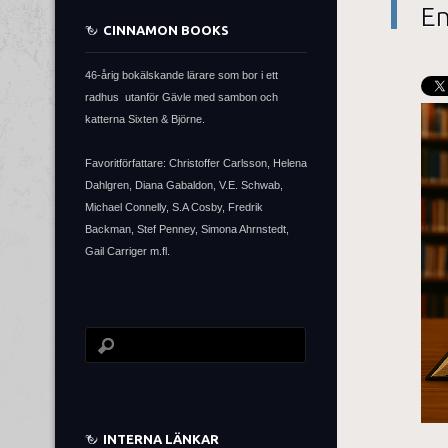
En
CINNAMON BOOKS
46-årig bokälskande lärare som bor i ett
radhus utanför Gävle med sambon och
katterna Sixten & Björne.
Favoritförfattare: Christoffer Carlsson, Helena
Dahlgren, Diana Gabaldon, V.E. Schwab,
Michael Connelly, S.A Cosby, Fredrik
Backman, Stef Penney, Simona Ahrnstedt,
Gail Carriger m.fl.
INTERNA LÄNKAR