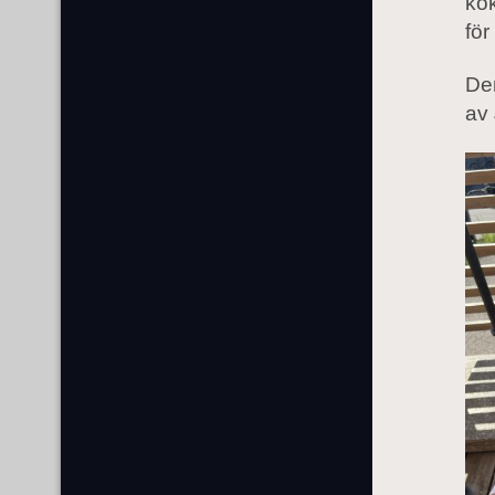
kök
för
De
av