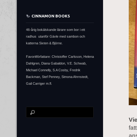
CINNAMON BOOKS
46-årig bokälskande lärare som bor i ett
radhus utanför Gävle med sambon och
katterna Sixten & Björne.
Favoritförfattare: Christoffer Carlsson, Helena
Dahlgren, Diana Gabaldon, V.E. Schwab,
Michael Connelly, S.A Cosby, Fredrik
Backman, Stef Penney, Simona Ahrnstedt,
Gail Carriger m.fl.
Vi
fat
an