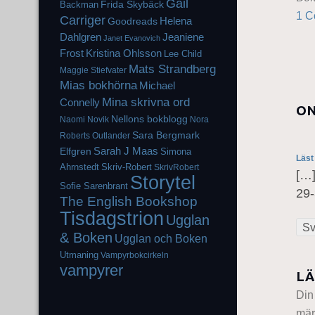
Gail
Frida Skybäck
Backman
1 
Carriger
Helena
Goodreads
Dahlgren
Jeaniene
Janet Evanovich
Frost
Kristina Ohlsson
Lee Child
Mats Strandberg
Maggie Stiefvater
Mias bokhörna
Michael
Mina skrivna ord
Connelly
ON
Nellons bokblogg
Naomi Novik
Nora
Sara Bergmark
Roberts
Outlander
Elfgren
Sarah J Maas
Simona
Läst
Ahrnstedt
Skriv-Robert
SkrivRobert
[…]
Storytel
Sofie Sarenbrant
29-
The English Bookshop
Tisdagstrion
Ugglan
Sv
& Boken
Ugglan och Boken
Utmaning
Vampyrbokcirkeln
vampyrer
LÄ
Din
mär