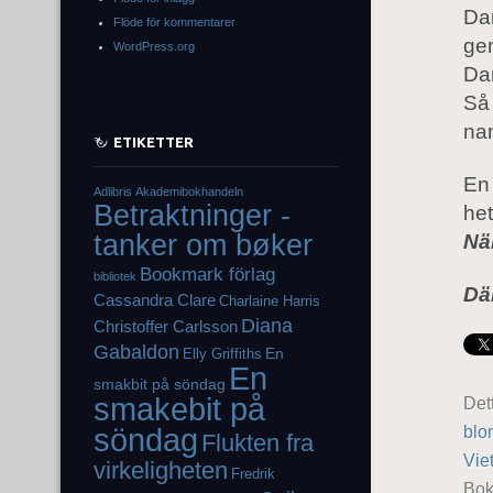
Dan
Flöde för kommentarer
gem
WordPress.org
Da
Så 
nam
ETIKETTER
En 
Adlibris
Akademibokhandeln
Betraktninger -
he
tanker om bøker
Nä
Bookmark förlag
bibliotek
Dä
Cassandra Clare
Charlaine Harris
Diana
Christoffer Carlsson
Gabaldon
En
Elly Griffiths
En
smakbit på söndag
smakebit på
Det
blo
söndag
Flukten fra
Vie
virkeligheten
Fredrik
Bo