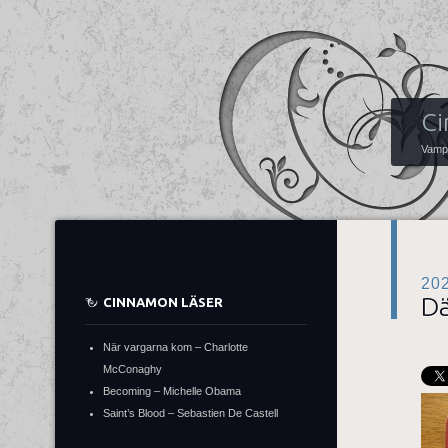
Ci
Vampy
20
Dä
CINNAMON LÄSER
När vargarna kom – Charlotte
McConaghy
Becoming – Michelle Obama
Saint’s Blood – Sebastien De Castell