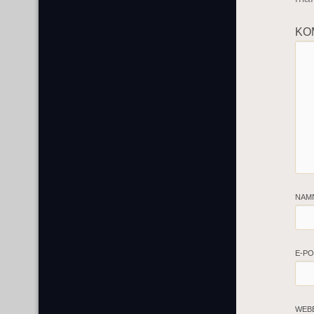
KO
NAM
E-P
WEB