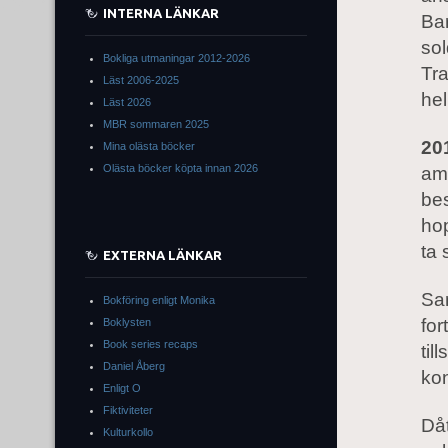
INTERNA LÄNKAR
Bar
sol
Bokliga utmaningar 2012-2026
Tra
Läst 2006-2025
hel
Läst 2026
MBR sommaren 2025
20
Mina olästa böcker
Olästa böcker köpta innan 2026
am
bes
hop
ta 
EXTERNA LÄNKAR
Sam
Bokföring enligt Monika
for
Boklysten
Book series recaps
til
Daniel Åberg
kon
Enligt O
Fiktiviteter
Dåt
Kulturkollo