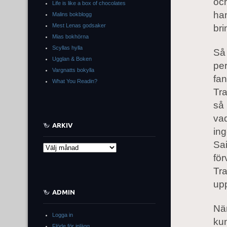
och
Life is like a box of chocolates
ha
Malins bokblogg
Mest Lenas godsaker
bri
Mias bokhörna
Scyllas hylla
Så 
Ugglan & Boken
per
Vargnatts bokylla
fan
What You Readin?
Tra
så 
vad
ARKIV
ing
Sai
Arkiv
för
Tra
up
ADMIN
När
Logga in
kun
Flöde för inlägg