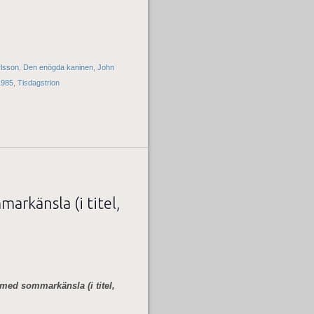
rlsson
,
Den enögda kaninen
,
John
1985
,
Tisdagstrion
arkänsla (i titel,
med sommarkänsla (i titel,