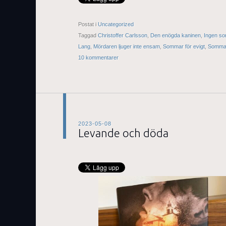
Postat i
Uncategorized
Taggad
Christoffer Carlsson
,
Den enögda kaninen
,
Ingen so
Lang
,
Mördaren ljuger inte ensam
,
Sommar för evigt
,
Sommar
10 kommentarer
2023-05-08
Levande och döda