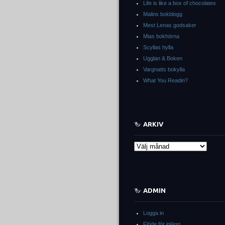
Life is like a box of chocolates
Malins bokblogg
Mest Lenas godsaker
Mias bokhörna
Scyllas hylla
Ugglan & Boken
Vargnatts bokylla
What You Readin?
ARKIV
Arkiv
ADMIN
Logga in
Flöde för inlägg