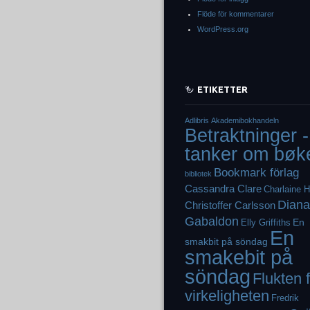
Flöde för kommentarer
WordPress.org
ETIKETTER
Adlibris
Akademibokhandeln
Betraktninger -
tanker om bøk
Bookmark förlag
bibliotek
Cassandra Clare
Charlaine H
Diana
Christoffer Carlsson
Gabaldon
En
Elly Griffiths
En
smakbit på söndag
smakebit på
söndag
Flukten 
virkeligheten
Fredrik