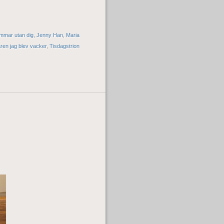
mmar utan dig
,
Jenny Han
,
Maria
en jag blev vacker
,
Tisdagstrion