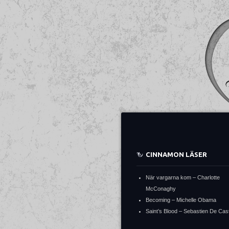
CINNAMON LÄSER
När vargarna kom – Charlotte
McConaghy
Becoming – Michelle Obama
Saint’s Blood – Sebastien De Cast