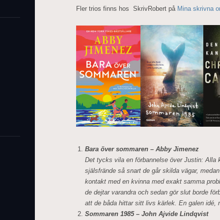
Fler trios finns hos SkrivRobert på
Mina skrivna o
Bara över sommaren – Abby Jimenez
Det tycks vila en förbannelse över Justin: Alla k
själsfrände så snart de går skilda vägar, medan 
kontakt med en kvinna med exakt samma proble
de dejtar varandra och sedan gör slut borde fö
att de båda hittar sitt livs kärlek. En galen idé
Sommaren 1985 – John Ajvide Lindqvist