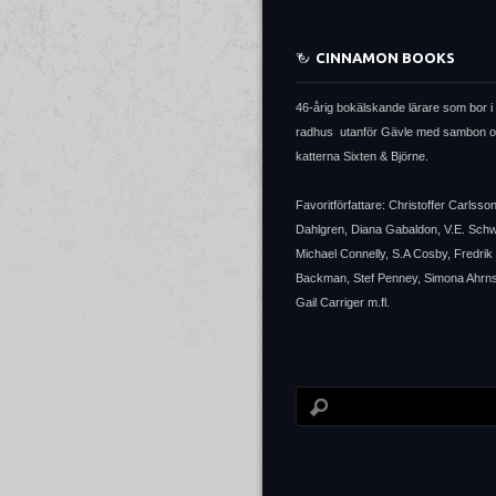
CINNAMON BOOKS
46-årig bokälskande lärare som bor i 
radhus utanför Gävle med sambon 
katterna Sixten & Björne.
Favoritförfattare: Christoffer Carlsso
Dahlgren, Diana Gabaldon, V.E. Sch
Michael Connelly, S.A Cosby, Fredrik
Backman, Stef Penney, Simona Ahrns
Gail Carriger m.fl.