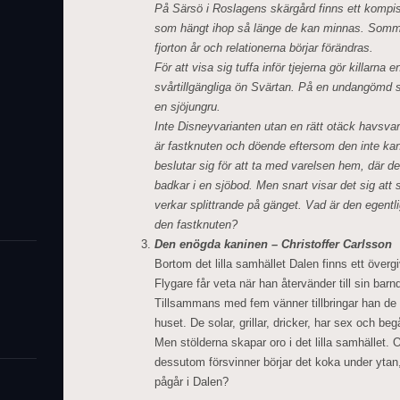
På Särsö i Roslagens skärgård finns ett kompisgä
som hängt ihop så länge de kan minnas. Sommar
fjorton år och relationerna börjar förändras.
För att visa sig tuffa inför tjejerna gör killarna en
svårtillgängliga ön Svärtan. På en undangömd st
en sjöjungru.
Inte Disneyvarianten utan en rätt otäck havsv
är fastknuten och döende eftersom den inte kan ta
beslutar sig för att ta med varelsen hem, där de
badkar i en sjöbod. Men snart visar det sig att
verkar splittrande på gänget. Vad är den egentli
den fastknuten?
Den enögda kaninen – Christoffer Carlsson
Bortom det lilla samhället Dalen finns ett överg
Flygare får veta när han återvänder till sin ba
Tillsammans med fem vänner tillbringar han d
huset. De solar, grillar, dricker, har sex och beg
Men stölderna skapar oro i det lilla samhälle
dessutom försvinner börjar det koka under ytan
pågår i Dalen?