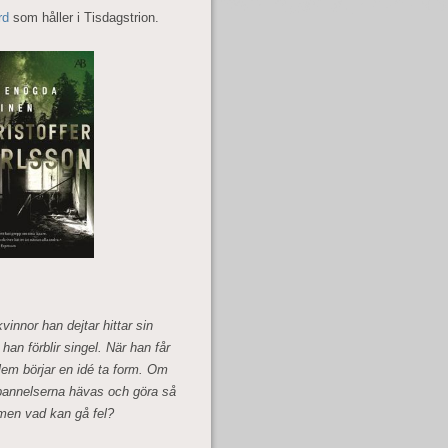
rd
som håller i Tisdagstrion.
vinnor han dejtar hittar sin
han förblir singel. När han får
m börjar en idé ta form. Om
rbannelserna hävas och göra så
, men vad kan gå fel?