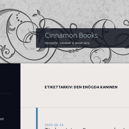
Cinnamon Books
Vampyrer, varulvar & annat skoj
ETIKETTARKIV:
DEN ENÖGDA KANINEN
ell
2025-06-24