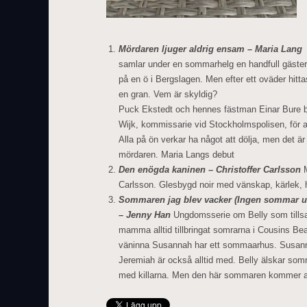
Mördaren ljuger aldrig ensam – Maria Lang
R
samlar under en sommarhelg en handfull gäster
på en ö i Bergslagen. Men efter ett oväder hitt
en gran. Vem är skyldig?
Puck Ekstedt och hennes fästman Einar Bure be
Wijk, kommissarie vid Stockholmspolisen, för att
Alla på ön verkar ha något att dölja, men det 
mördaren. Maria Langs debut
Den enögda kaninen – Christoffer Carlsson
M
Carlsson. Glesbygd noir med vänskap, kärlek, h
Sommaren jag blev vacker (Ingen sommar ut
– Jenny Han
Ungdomsserie om Belly som tills
mamma alltid tillbringat somrarna i Cousins 
väninna Susannah har ett sommaarhus. Susan
Jeremiah är också alltid med. Belly älskar som
med killarna. Men den här sommaren kommer all