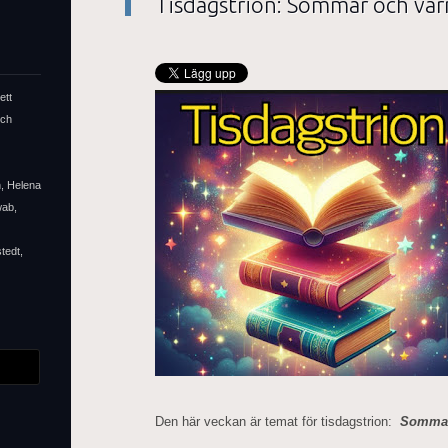
Tisdagstrion: Sommar och vä
ett
och
n, Helena
wab,
tedt,
Den här veckan är temat för tisdagstrion:
Sommar