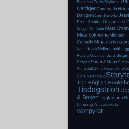
Gai
Frida Skybäck
Backman
Carriger
Helen
Goodreads
Dahlgren
Jean
Janet Evanovich
Frost
Kristina Ohlsson
Lee C
Mats Stran
Maggie Stiefvater
Mias bokhörna
Michael
Mina skrivna or
Connelly
Nellons bokblog
Naomi Novik
Sara Bergm
Roberts
Outlander
Elfgren
Sarah J Maas
Simon
Ahrnstedt
Skriv-Robert
SkrivRob
Storyt
Sofie Sarenbrant
The English Booksh
Tisdagstrion
Ug
& Boken
Ugglan och B
Utmaning
Vampyrbokcirkeln
vampyrer