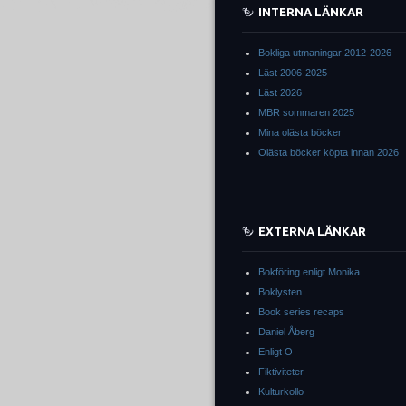
INTERNA LÄNKAR
Bokliga utmaningar 2012-2026
Läst 2006-2025
Läst 2026
MBR sommaren 2025
Mina olästa böcker
Olästa böcker köpta innan 2026
EXTERNA LÄNKAR
Bokföring enligt Monika
Boklysten
Book series recaps
Daniel Åberg
Enligt O
Fiktiviteter
Kulturkollo