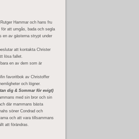
utger Hammar och hans fru
 för att umgås, bada och segla
as en av gästerna strypt under
slutar att kontakta Christer
 lösa fallet.
är bara en av dem som är
in favoritbok av Christoffer
emligheter och lögner.
an dig & Sommar för evigt)
ammans med sin bror och sin
Beach där mammans bästa
nahs söner Condrad och
rarna och att vara tillsammans
t att förändras.