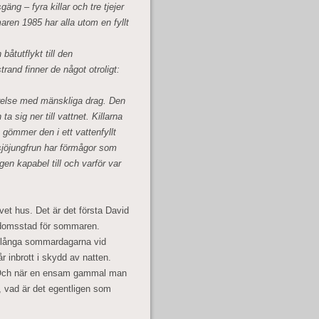
ng – fyra killar och tre tjejer
en 1985 har alla utom en fyllt
 båtutflykt till den
rand finner de något otroligt:
arelse med mänskliga drag. Den
 sig ner till vattnet. Killarna
 gömmer den i ett vattenfyllt
 sjöjungfrun har förmågor som
gen kapabel till och varför var
ivet hus. Det är det första David
rndomsstad för sommaren.
e långa sommardagarna vid
år inbrott i skydd av natten.
t. Och när en ensam gammal man
, vad är det egentligen som