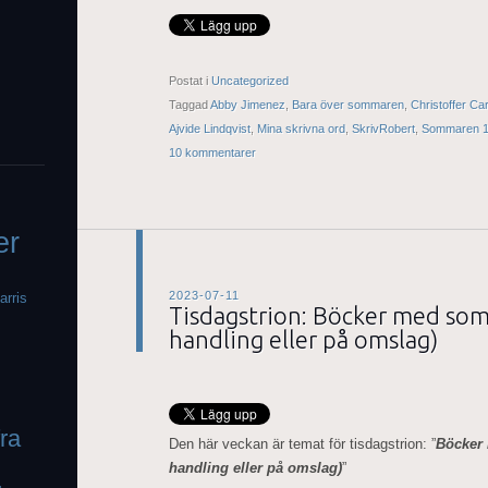
Postat i
Uncategorized
Taggad
Abby Jimenez
,
Bara över sommaren
,
Christoffer Ca
Ajvide Lindqvist
,
Mina skrivna ord
,
SkrivRobert
,
Sommaren 
10 kommentarer
er
2023-07-11
arris
Tisdagstrion: Böcker med somm
handling eller på omslag)
fra
Den här veckan är temat för tisdagstrion: ”
Böcker 
handling eller på omslag)
”