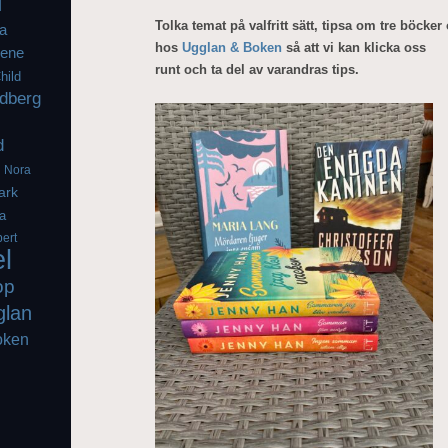
l
Tolka temat på valfritt sätt, tipsa om tre böcke
a
hos
Ugglan & Boken
så att vi kan klicka oss
iene
runt och ta del av varandras tips.
hild
dberg
d
g
Nora
ark
a
ert
el
op
glan
oken