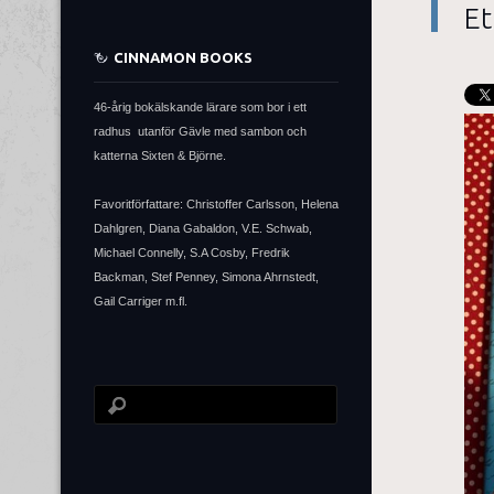
Et
CINNAMON BOOKS
46-årig bokälskande lärare som bor i ett
radhus utanför Gävle med sambon och
katterna Sixten & Björne.
Favoritförfattare: Christoffer Carlsson, Helena
Dahlgren, Diana Gabaldon, V.E. Schwab,
Michael Connelly, S.A Cosby, Fredrik
Backman, Stef Penney, Simona Ahrnstedt,
Gail Carriger m.fl.