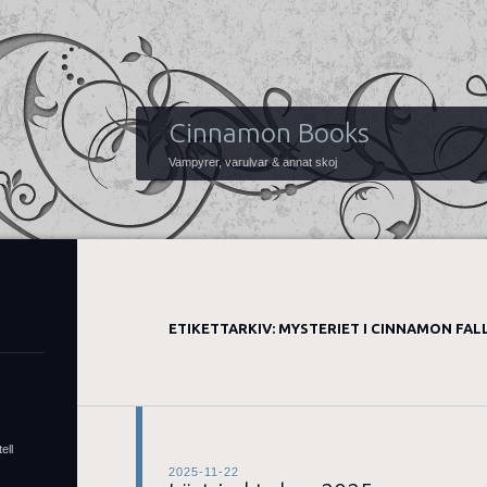
Cinnamon Books
Vampyrer, varulvar & annat skoj
ETIKETTARKIV:
MYSTERIET I CINNAMON FAL
ell
2025-11-22