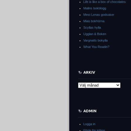
Life is like a box of chocolates
Malins bokblogg
Mest Lenas godsaker
Mias bokhörna
Scyllas hylla
Ugglan & Boken
Vargnatts bokylla
What You Readin?
ARKIV
Arkiv
ADMIN
Logga in
Flöde för inlägg