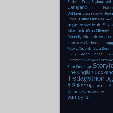
Gai
Frida Skybäck
Backman
Carriger
Helen
Goodreads
Dahlgren
Jean
Janet Evanovich
Frost
Kristina Ohlsson
Lee C
Mats Stran
Maggie Stiefvater
Mias bokhörna
Michael
Mina skrivna or
Connelly
Nellons bokblog
Naomi Novik
Sara Bergm
Roberts
Outlander
Elfgren
Sarah J Maas
Simon
Ahrnstedt
Skriv-Robert
SkrivRob
Storyt
Sofie Sarenbrant
The English Booksh
Tisdagstrion
Ug
& Boken
Ugglan och B
Utmaning
Vampyrbokcirkeln
vampyrer