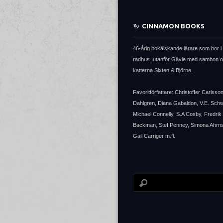
CINNAMON BOOKS
46-årig bokälskande lärare som bor i 
radhus utanför Gävle med sambon 
katterna Sixten & Björne.
Favoritförfattare: Christoffer Carlsso
Dahlgren, Diana Gabaldon, V.E. Sch
Michael Connelly, S.A Cosby, Fredrik
Backman, Stef Penney, Simona Ahrns
Gail Carriger m.fl.