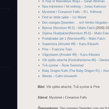
A Year of Marvellous Ways – Sarah Winman
Nya människor i fel ordning – Jonas Karlsson
Mysteriet i Cinnamon Falls – R.L. Killmore
Flod av döda själar – Liz Moore
Den orangea Qwanden: …och himlen färgades r
Björnar (Norrsken #0.5) – Malin Falch
(2020) 23/
Stjärna Skattjakten(Norrsken #0.6) – Malin Fal
Portalträdet del 1 (Norrsken#5) – Malin Falch
Supernova (Amulett #8) – Kazu Kibuishi
Pine – Francine Toon
Vågryttaren (Amulett #9) – Kazu Kibuishi
Vår sjätte attaché (Kontrahenterna #6) – Denis
Två systrar – Åsne Seierstad
Baby Dragon Kafe (The Baby Dragon #1) – Aa
Weirdo – Cathi Unsworth
Bäst
: Vår sjätte attaché, Två systrar & Pine
Sämst
: Mysteriet i Cinnamon Falls
Överraskning
: Den orangea Qwanden som jag fic