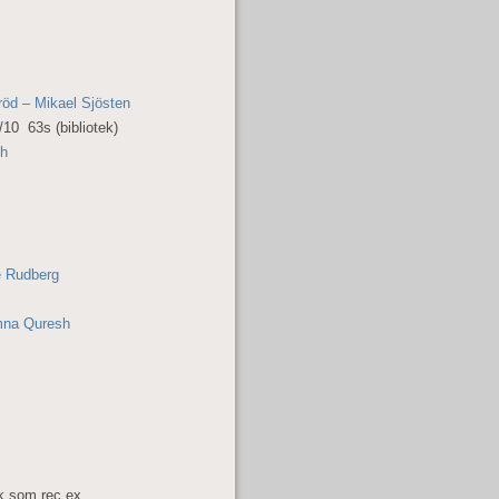
öd – Mikael Sjösten
10 63s (bibliotek)
ch
e Rudberg
mna Quresh
k som rec.ex.