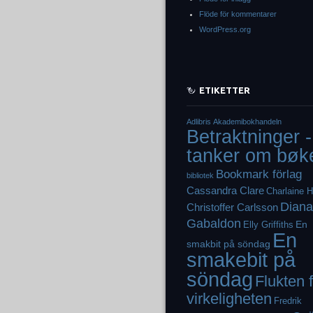
Flöde för kommentarer
WordPress.org
ETIKETTER
Adlibris
Akademibokhandeln
Betraktninger -
tanker om bøk
Bookmark förlag
bibliotek
Cassandra Clare
Charlaine H
Diana
Christoffer Carlsson
Gabaldon
En
Elly Griffiths
En
smakbit på söndag
smakebit på
söndag
Flukten 
virkeligheten
Fredrik