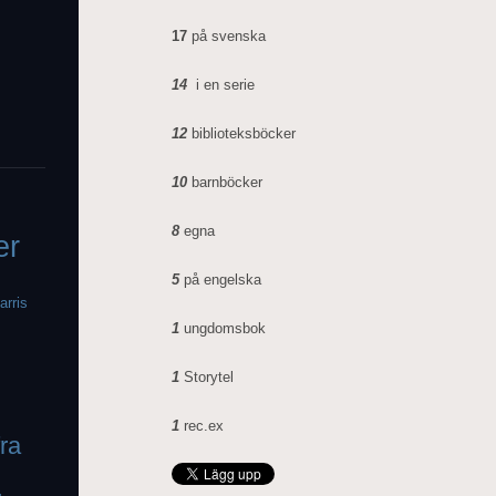
17
på svenska
14
i en serie
12
biblioteksböcker
10
barnböcker
8
egna
er
5
på engelska
arris
1
ungdomsbok
1
Storytel
1
rec.ex
fra