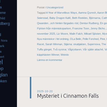
l
a
Postat i
Uncategorized
iene
Taggad
A Year of Marvellous Ways
,
Aamna Quresh
,
Aaron B
Seierstad
,
Baby Dragon Kafé
,
Beth Reekles
,
Björnarna
,
Cath
hild
dberg
Qwanden...och himlen färgades röd
,
Denise Rudberg
,
En go
Flykten från människoparken
,
Francine Toon
,
Jenny Bicho
,
d
november 2025
,
Liz Moore
,
Malin Falch
,
Mikael Sjösten
,
Myst
Nya människor i fel ordning
,
OLa Belin
,
Pelle Forshed
,
Pine
,
g
Nora
Racet
,
Sarah Winman
,
Stjärna: skattjakten
,
Supernova
,
The 
ark
Tuffa gänget
,
Två systrar
,
Vågryttaren
,
Vår sjätte attaché
,
Va
a
käpphästen Winner
,
Weirdo
ert
el
Lämna en kommentar
op
glan
oken
2025-10-20
Mysteriet i Cinnamon Falls