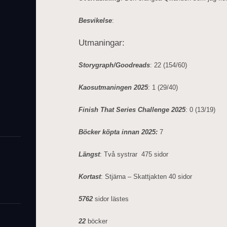
Besvikelse
:
Utmaningar:
Storygraph/Goodreads
: 22 (154/60)
Kaosutmaningen 2025
: 1 (29/40)
Finish That Series Challenge 2025
: 0 (13/19)
Böcker köpta innan 2025:
7
Längst
: Två systrar 475 sidor
Kortast
: Stjärna – Skattjakten 40 sidor
5762
sidor lästes
22
böcker