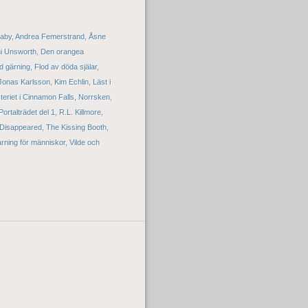
laby
,
Andrea Femerstrand
,
Åsne
i Unsworth
,
Den orangea
d gärning
,
Flod av döda själar
,
Jonas Karlsson
,
Kim Echlin
,
Läst i
eriet i Cinnamon Falls
,
Norrsken
,
Portalträdet del 1
,
R.L. Killmore
,
Disappeared
,
The Kissing Booth
,
rning för människor
,
Vilde och