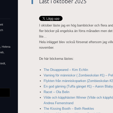
Läst i oktober 2025
ett
I oktober läste jag en hög barnböcker och flera a
och
fler böcker på engelska än förra månaden men det
lite…
Hela inlägget blev också försenat eftersom jag vil
n, Helena
november.
wab,
De här böckerna lästes:
tedt,
The Disappeared – Kim Echlin
Varning för människor ( Zombieskolan #1) – Pe
Flykten från människoparken (Zombieskolan #2
En god gärning (Tuffa gänget #1) – Aaron Blaby
Racet – Ola Belin
Vilde och käpphästen Winner (Vilde och käpph
Andrea Femerstrand
The Kissing Booth – Beth Reekles