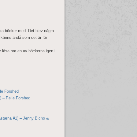
ndra böcker med. Det blev några
 känns ändå som det är för
le läsa om en av böckerna igen i
lle Forshed
) – Pelle Forshed
ästarna #1) – Jenny Bicho &