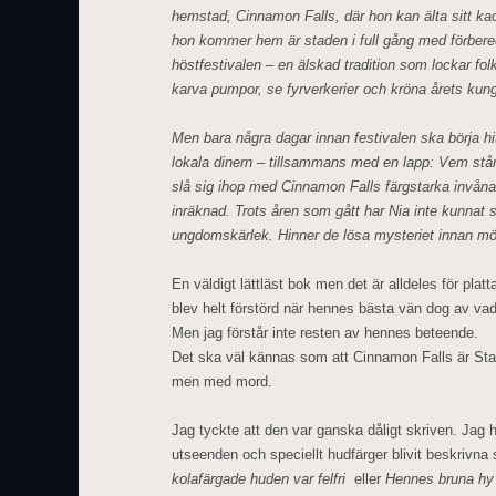
hemstad, Cinnamon Falls, där hon kan älta sitt kaos
hon kommer hem är staden i full gång med förbered
höstfestivalen – en älskad tradition som lockar folk 
karva pumpor, se fyrverkerier och kröna årets kung
Men bara några dagar innan festivalen ska börja hi
lokala dinern – tillsammans med en lapp: Vem stå
slå sig ihop med Cinnamon Falls färgstarka invånare
inräknad. Trots åren som gått har Nia inte kunnat s
ungdomskärlek. Hinner de lösa mysteriet innan mörd
En väldigt lättläst bok men det är alldeles för platt
blev helt förstörd när hennes bästa vän dog av va
Men jag förstår inte resten av hennes beteende.
Det ska väl kännas som att Cinnamon Falls är Star
men med mord.
Jag tyckte att den var ganska dåligt skriven. Jag h
utseenden och speciellt hudfärger blivit beskrivn
kolafärgade huden var felfri
eller
Hennes bruna hy 