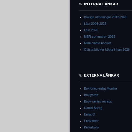
INTERNA LÄNKAR
Bokliga utmaningar 2012-2026
Läst 2006-2025
Läst 2026
MBR sommaren 2025
Mina olästa böcker
Olästa böcker köpta innan 2026
EXTERNA LÄNKAR
Bokföring enligt Monika
Boklysten
Book series recaps
Daniel Åberg
Enligt O
Fiktiviteter
Kulturkollo