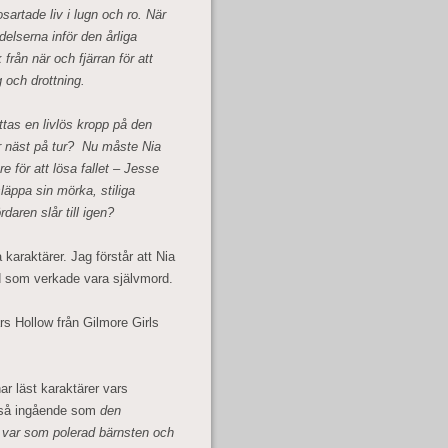
artade liv i lugn och ro. När
elserna inför den årliga
från när och fjärran för att
 och drottning.
ttas en livlös kropp på den
r näst på tur? Nu måste Nia
 för att lösa fallet – Jesse
läppa sin mörka, stiliga
aren slår till igen?
a karaktärer. Jag förstår att Nia
d som verkade vara självmord.
s Hollow från Gilmore Girls
ar läst karaktärer vars
a så ingående som
den
var som polerad bärnsten och