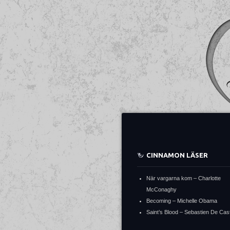
CINNAMON LÄSER
När vargarna kom – Charlotte
McConaghy
Becoming – Michelle Obama
Saint’s Blood – Sebastien De Cast