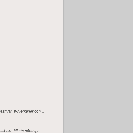
estival, fyrverkerier och …
tillbaka till sin sömniga