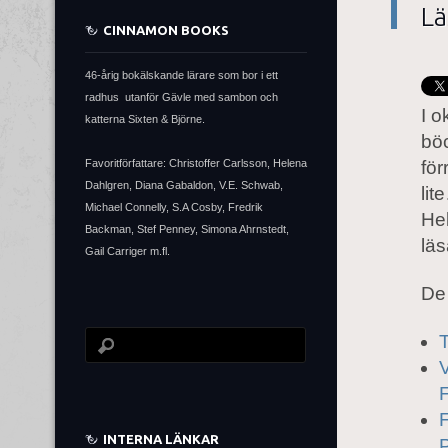
Lä
CINNAMON BOOKS
46-årig bokälskande lärare som bor i ett
radhus utanför Gävle med sambon och
I o
katterna Sixten & Björne.
böc
Favoritförfattare: Christoffer Carlsson, Helena
fö
Dahlgren, Diana Gabaldon, V.E. Schwab,
lit
Michael Connelly, S.A Cosby, Fredrik
Hel
Backman, Stef Penney, Simona Ahrnstedt,
lä
Gail Carriger m.fl.
De 
V
INTERNA LÄNKAR