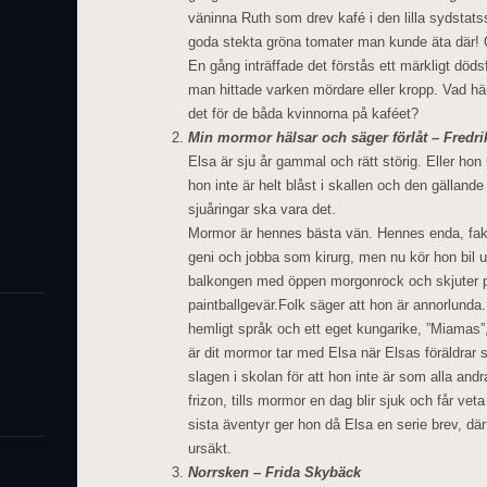
väninna Ruth som drev kafé i den lilla sydstats
goda stekta gröna tomater man kunde äta där! O
En gång inträffade det förstås ett märkligt död
man hittade varken mördare eller kropp. Vad h
det för de båda kvinnorna på kaféet?
Min mormor hälsar och säger förlåt – Fredr
Elsa är sju år gammal och rätt störig. Eller hon 
hon inte är helt blåst i skallen och den gälland
sjuåringar ska vara det.
Mormor är hennes bästa vän. Hennes enda, fakt
geni och jobba som kirurg, men nu kör hon bil u
balkongen med öppen morgonrock och skjuter
paintballgevär.Folk säger att hon är annorlund
hemligt språk och ett eget kungarike, ”Miamas”,
är dit mormor tar med Elsa när Elsas föräldrar sk
slagen i skolan för att hon inte är som alla and
frizon, tills mormor en dag blir sjuk och får vet
sista äventyr ger hon då Elsa en serie brev, d
ursäkt.
Norrsken – Frida Skybäck