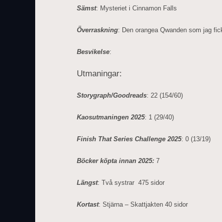
Sämst
: Mysteriet i Cinnamon Falls
Överraskning
: Den orangea Qwanden som jag fic
Besvikelse
:
Utmaningar:
Storygraph/Goodreads
: 22 (154/60)
Kaosutmaningen 2025
: 1 (29/40)
Finish That Series Challenge 2025
: 0 (13/19)
Böcker köpta innan 2025:
7
Längst
: Två systrar 475 sidor
Kortast
: Stjärna – Skattjakten 40 sidor