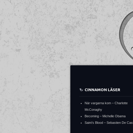
CINNAMON LÄSER
När vargarna kom – Charlotte
McConaghy
Becoming – Michelle Obama
Saint’s Blood – Sebastien De Cast