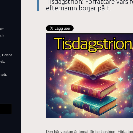
Tisdagstrion: Författare vars fö
efternamn börjar på F.
ett
och
n, Helena
wab,
tedt,
Den här veckan är temat för tisdagstrion: Författare