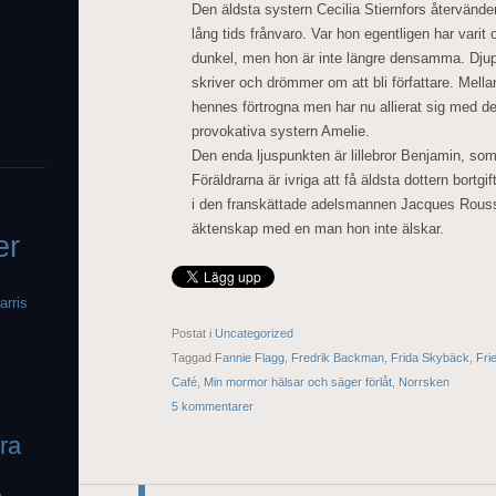
Den äldsta systern Cecilia Stiernfors återvände
lång tids frånvaro. Var hon egentligen har varit o
dunkel, men hon är inte längre densamma. Djupt
skriver och drömmer om att bli författare. Mella
hennes förtrogna men har nu allierat sig med d
provokativa systern Amelie.
Den enda ljuspunkten är lillebror Benjamin, som
Föräldrarna är ivriga att få äldsta dottern bortgi
i den franskättade adelsmannen Jacques Roussea
äktenskap med en man hon inte älskar.
er
arris
Postat i
Uncategorized
Taggad
Fannie Flagg
,
Fredrik Backman
,
Frida Skybäck
,
Fri
Café
,
Min mormor hälsar och säger förlåt
,
Norrsken
5 kommentarer
fra