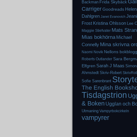
Gai
Frida Skybäck
Backman
Carriger
Helen
Goodreads
Dahlgren
Jean
Janet Evanovich
Frost
Kristina Ohlsson
Lee C
Mats Stran
Maggie Stiefvater
Mias bokhörna
Michael
Mina skrivna or
Connelly
Nellons bokblog
Naomi Novik
Sara Bergm
Roberts
Outlander
Elfgren
Sarah J Maas
Simon
Ahrnstedt
Skriv-Robert
SkrivRob
Storyt
Sofie Sarenbrant
The English Booksh
Tisdagstrion
Ug
& Boken
Ugglan och B
Utmaning
Vampyrbokcirkeln
vampyrer