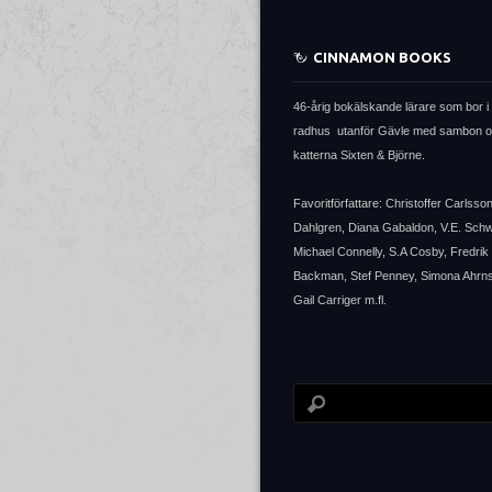
CINNAMON BOOKS
46-årig bokälskande lärare som bor i 
radhus utanför Gävle med sambon 
katterna Sixten & Björne.
Favoritförfattare: Christoffer Carlsso
Dahlgren, Diana Gabaldon, V.E. Sch
Michael Connelly, S.A Cosby, Fredrik
Backman, Stef Penney, Simona Ahrns
Gail Carriger m.fl.