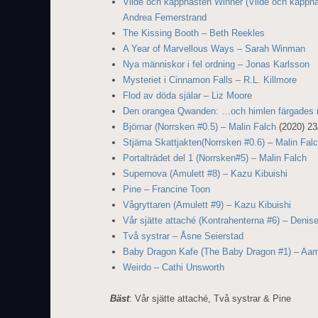
Vilde och käpphästen Winner (Vilde och käpph
Andrea Femerstrand
The Kissing Booth – Beth Reekles
A Year of Marvellous Ways – Sarah Winman
Nya människor i fel ordning – Jonas Karlsson
Mysteriet i Cinnamon Falls – R.L. Killmore
Flod av döda själar – Liz Moore
Den orangea Qwanden: …och himlen färgades r
Björnar (Norrsken #0.5) – Malin Falch
(2020) 23/
Stjärna Skattjakten(Norrsken #0.6) – Malin Fal
Portalträdet del 1 (Norrsken#5) – Malin Falch
Supernova (Amulett #8) – Kazu Kibuishi
Pine – Francine Toon
Vågryttaren (Amulett #9) – Kazu Kibuishi
Vår sjätte attaché (Kontrahenterna #6) – Denis
Två systrar – Åsne Seierstad
Baby Dragon Kafe (The Baby Dragon #1) – Aa
Weirdo – Cathi Unsworth
Bäst
: Vår sjätte attaché, Två systrar & Pine