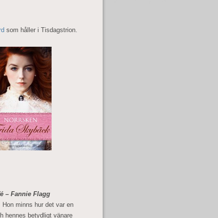
rd
som håller i Tisdagstrion.
fé – Fannie Flagg
e. Hon minns hur det var en
ch hennes betydligt vänare