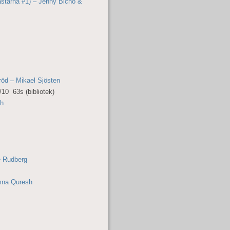
ästarna #1) – Jenny Bicho &
öd – Mikael Sjösten
10 63s (bibliotek)
ch
e Rudberg
mna Quresh