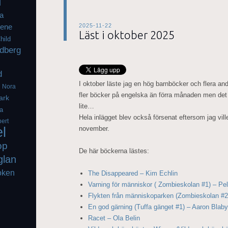
l
a
2025-11-22
iene
Läst i oktober 2025
hild
dberg
d
I oktober läste jag en hög barnböcker och flera a
g
Nora
fler böcker på engelska än förra månaden men det
ark
lite…
a
Hela inlägget blev också försenat eftersom jag vil
ert
el
november.
op
De här böckerna lästes:
glan
oken
The Disappeared – Kim Echlin
Varning för människor ( Zombieskolan #1) – Pe
Flykten från människoparken (Zombieskolan #2
En god gärning (Tuffa gänget #1) – Aaron Blaby
Racet – Ola Belin