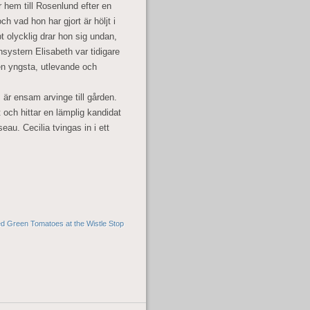
r hem till Rosenlund efter en
ch vad hon har gjort är höljt i
 olycklig drar hon sig undan,
nsystern Elisabeth var tidigare
en yngsta, utlevande och
 är ensam arvinge till gården.
ft och hittar en lämplig kandidat
u. Cecilia tvingas in i ett
ed Green Tomatoes at the Wistle Stop