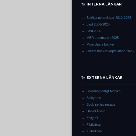
INTERNA LÄNKAR
Bokliga utmaningar 2012-2026
Läst 2006-2025
Läst 2026
MBR sommaren 2025
Mina olästa böcker
Olästa böcker köpta innan 2026
EXTERNA LÄNKAR
Bokföring enligt Monika
Boklysten
Book series recaps
Daniel Åberg
Enligt O
Fiktiviteter
Kulturkollo