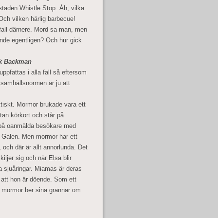
staden Whistle Stop. Åh, vilka
ch vilken härlig barbecue!
sfall därnere. Mord sa man, men
ände egentligen? Och hur gick
ik Backman
uppfattas i alla fall så eftersom
e samhällsnormen är ju att
iskt. Mormor brukade vara ett
tan körkort och står på
 på oanmälda besökare med
a. Galen. Men mormor har ett
 och där är allt annorlunda. Det
iljer sig och när Elsa blir
ra sjuåringar. Miamas är deras
a att hon är döende. Som ett
är mormor ber sina grannar om