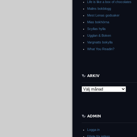
Life is like a box of chocolates
Malins bokblogg
Mest Lenas godsaker
Mias bokhörna
Scyllas hylla
Ugglan & Boken
Vargnatts bokylla
What You Readin?
ARKIV
Arkiv
ADMIN
Logga in
Flöde för inlägg