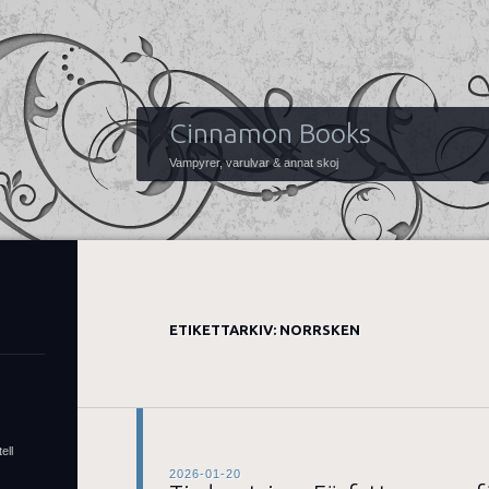
Cinnamon Books
Vampyrer, varulvar & annat skoj
ETIKETTARKIV:
NORRSKEN
ell
2026-01-20