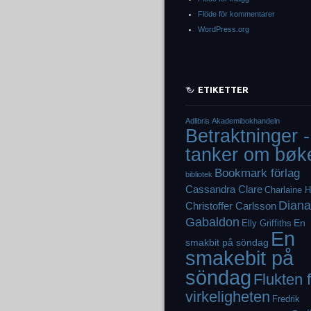
Flöde för kommentarer
WordPress.org
ETIKETTER
Adlibris
Akademibokhandeln
Betraktninger -
tanker om bøk
Bookmark förlag
bibliotek
Cassandra Clare
Charlaine H
Diana
Christoffer Carlsson
Gabaldon
En
Elly Griffiths
En
smakbit på söndag
smakebit på
söndag
Flukten 
virkeligheten
Fredrik