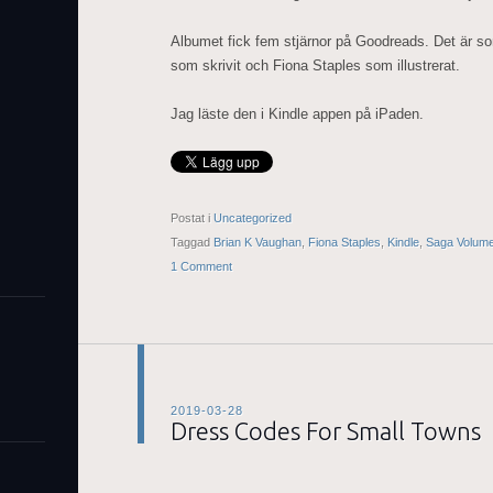
Albumet fick fem stjärnor på Goodreads. Det är s
som skrivit och Fiona Staples som illustrerat.
Jag läste den i Kindle appen på iPaden.
Postat i
Uncategorized
Taggad
Brian K Vaughan
,
Fiona Staples
,
Kindle
,
Saga Volume
1 Comment
2019-03-28
Dress Codes For Small Towns