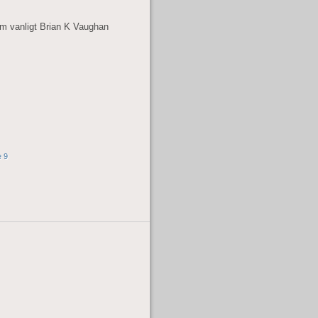
om vanligt Brian K Vaughan
 9