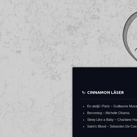
CINNAMON LÄSER
En ateljé i Paris – Guillaume Mus
Becoming – Michelle Obama
Sleep Like a Baby – Charlaine Ha
Saint’s Blood – Sebastien De Cast