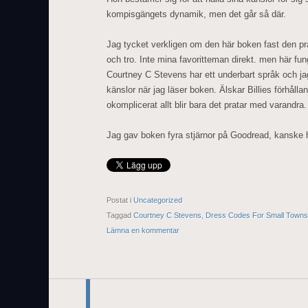
kompisgängets dynamik, men det går så där.
Jag tycket verkligen om den här boken fast den p
och tro. Inte mina favoritteman direkt. men här fun
Courtney C Stevens har ett underbart språk och jag
känslor när jag läser boken. Älskar Billies förhålla
okomplicerat allt blir bara det pratar med varandra.
Jag gav boken fyra stjärnor på Goodread, kanske höj
Postat i
Uncategorized
Taggad
Courtney C Stevens
,
Dress Codes For Small Towns
Lämna en kommentar