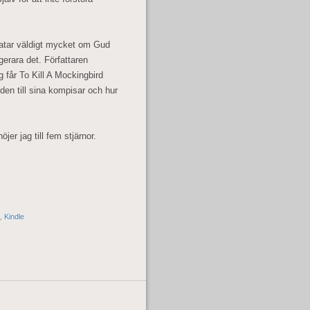
ratar väldigt mycket om Gud
gerara det. Författaren
 får To Kill A Mockingbird
nden till sina kompisar och hur
er jag till fem stjärnor.
,
Kindle