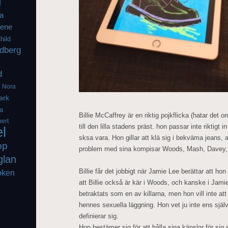
l
a
iene
hild
dberg
d
g
Nora
ark
a
Billie McCaffrey är en riktig pojkflicka (hatar det 
ert
till den lilla stadens präst. hon passar inte riktigt i
el
sksa vara. Hon gillar att klä sig i bekväma jeans,
op
problem med sina kompisar Woods, Mash, Davey, 
glan
Billie får det jobbigt när Jamie Lee berättar att ho
oken
att Billie också är kär i Woods, och kanske i Jamie 
betraktats som en av killarna, men hon vill inte a
hennes sexuella läggning. Hon vet ju inte ens själ
definierar sig.
Hon bestämer sig för att hålla sina känslor för sig sj