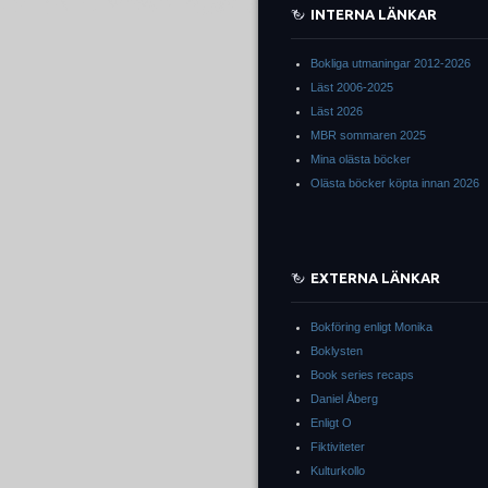
INTERNA LÄNKAR
Bokliga utmaningar 2012-2026
Läst 2006-2025
Läst 2026
MBR sommaren 2025
Mina olästa böcker
Olästa böcker köpta innan 2026
EXTERNA LÄNKAR
Bokföring enligt Monika
Boklysten
Book series recaps
Daniel Åberg
Enligt O
Fiktiviteter
Kulturkollo