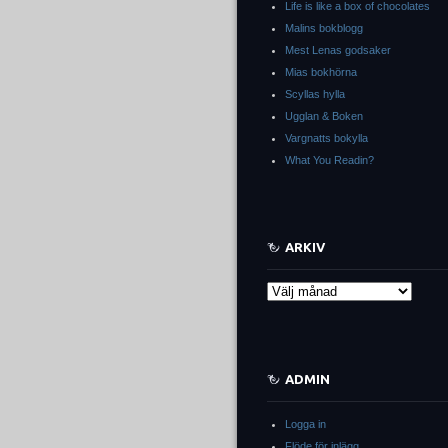
Life is like a box of chocolates
Malins bokblogg
Mest Lenas godsaker
Mias bokhörna
Scyllas hylla
Ugglan & Boken
Vargnatts bokylla
What You Readin?
ARKIV
Arkiv
ADMIN
Logga in
Flöde för inlägg