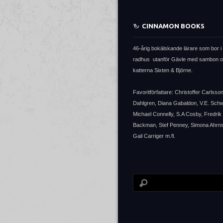
CINNAMON BOOKS
46-årig bokälskande lärare som bor i 
radhus utanför Gävle med sambon 
katterna Sixten & Björne.
Favoritförfattare: Christoffer Carlsso
Dahlgren, Diana Gabaldon, V.E. Sch
Michael Connelly, S.A Cosby, Fredrik
Backman, Stef Penney, Simona Ahrns
Gail Carriger m.fl.