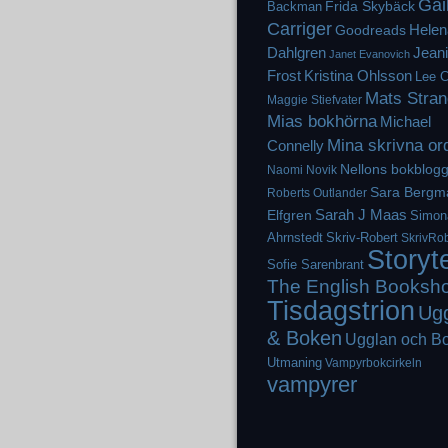
Gai
Frida Skybäck
Backman
Carriger
Helen
Goodreads
Dahlgren
Jean
Janet Evanovich
Frost
Kristina Ohlsson
Lee C
Mats Stran
Maggie Stiefvater
Mias bokhörna
Michael
Mina skrivna or
Connelly
Nellons bokblog
Naomi Novik
Sara Bergm
Roberts
Outlander
Elfgren
Sarah J Maas
Simon
Ahrnstedt
Skriv-Robert
SkrivRob
Storyt
Sofie Sarenbrant
The English Booksh
Tisdagstrion
Ug
& Boken
Ugglan och B
Utmaning
Vampyrbokcirkeln
vampyrer