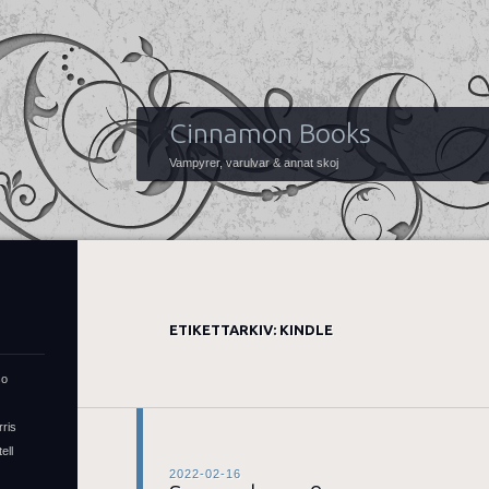
Cinnamon Books
Vampyrer, varulvar & annat skoj
ETIKETTARKIV:
KINDLE
so
rris
ell
2022-02-16