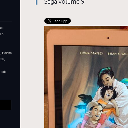
Saga volume 9
ett
och
n, Helena
wab,
tedt,