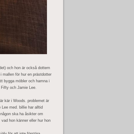
ordet) och hon är också dottern
n i mallen för hur en prästdotter
 att bygga möbler och hamna i
Fifty och Jamie Lee.
n är kär i Woods. problemet är
Lee med. billie har alltid
tt någon ska ha åsikter om
v vad hon känner eller hur hon
älv för att inte förstöra