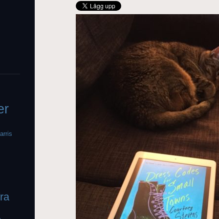
er
arris
fra