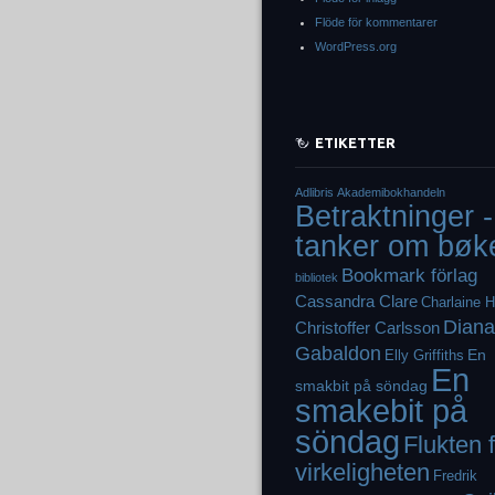
Flöde för kommentarer
WordPress.org
ETIKETTER
Adlibris
Akademibokhandeln
Betraktninger -
tanker om bøk
Bookmark förlag
bibliotek
Cassandra Clare
Charlaine H
Diana
Christoffer Carlsson
Gabaldon
En
Elly Griffiths
En
smakbit på söndag
smakebit på
söndag
Flukten 
virkeligheten
Fredrik