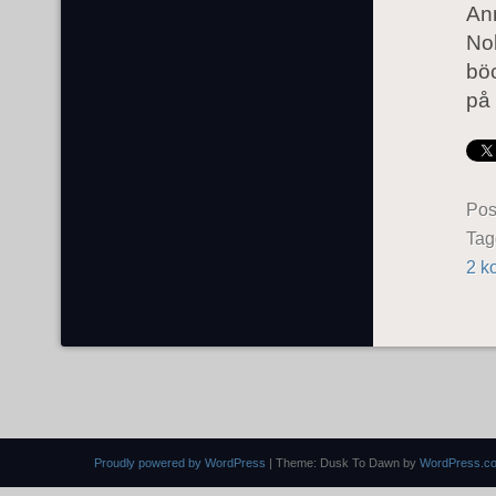
Ann
Nob
böc
på 
Pos
Ta
2 k
Proudly powered by WordPress
|
Theme: Dusk To Dawn by
WordPress.c