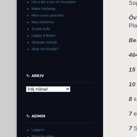
Sop
Life is like a box of chocolates
Malins bokblogg
Mest Lenas godsaker
Öv
Mias bokhörna
Pl
Scyllas hylla
Ugglan & Boken
Be
Vargnatts bokylla
What You Readin?
46
15
ARKIV
10
Arkiv
8
s
7
e
ADMIN
7
S
Logga in
Flöde för inlägg