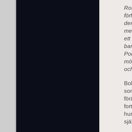
Ro
för
de
med
ett
bar
Por
mö
och
Bok
som
för
for
hur
sjä