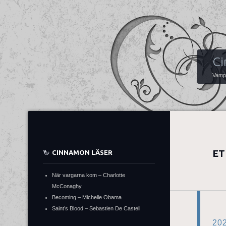
Ci
Vampy
ET
CINNAMON LÄSER
När vargarna kom – Charlotte
McConaghy
Becoming – Michelle Obama
Saint’s Blood – Sebastien De Castell
20