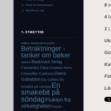
6
e
Flöde för kommentarer
WordPress.org
4
b
1
L
ETIKETTER
Ut
Adlibris
Akademibokhandeln
Betraktninger -
Go
tanker om bøker
Bookmark förlag
bibliotek
Ka
Cassandra Clare
Charlaine Harris
Diana
Christoffer Carlsson
Fi
Gabaldon
En
Elly Griffiths
En
smakbit på söndag
Lä
smakebit på
söndag
Flukten fra
virkeligheten
Fredrik