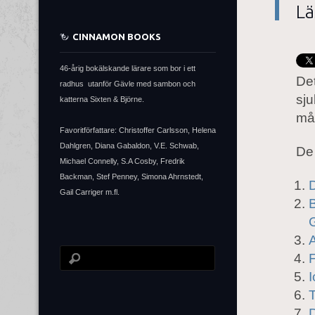
Lä
CINNAMON BOOKS
46-årig bokälskande lärare som bor i ett
Det
radhus utanför Gävle med sambon och
sju
katterna Sixten & Björne.
må
Favoritförfattare: Christoffer Carlsson, Helena
Dahlgren, Diana Gabaldon, V.E. Schwab,
De 
Michael Connelly, S.A Cosby, Fredrik
Backman, Stef Penney, Simona Ahrnstedt,
D
Gail Carriger m.fl.
B
G
A
F
T
D