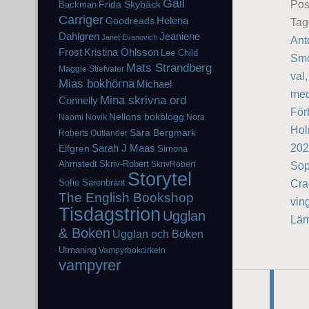
Gail
Pos
Frida Skybäck
Backman
Carriger
Helena
Goodreads
Ta
Dahlgren
Jeaniene
Janet Evanovich
Ant
Frost
Kristina Ohlsson
Lee Child
Smo
Mats Strandberg
Maggie Stiefvater
val
Mias bokhörna
Michael
med
Mina skrivna ord
Connelly
För
Nellons bokblogg
Naomi Novik
Nora
Hol
Sara Bergmark
Roberts
Outlander
202
Elfgren
Sarah J Maas
Simona
Ahrnstedt
Skriv-Robert
SkrivRobert
Sop
Storytel
Sofie Sarenbrant
Cra
The English Bookshop
vin
Tisdagstrion
Ugglan
Läm
& Boken
Ugglan och Boken
Utmaning
Vampyrbokcirkeln
vampyrer