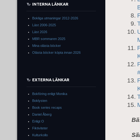
INTERNA LÄNKAR
B
F
Bokliga utmaningar 2012-2026
T
Läst 2006-2025
Läst 2026
MBR sommaren 2025
Mina olästa böcker
F
Olästa böcker köpta innan 2026
K
#
F
EXTERNA LÄNKAR
Bokföring enligt Monika
T
Boklysten
Book series recaps
Daniel Åberg
Bä
Enligt O
Fiktiviteter
Sä
Kulturkollo