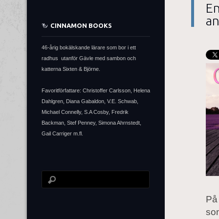
En
an
CINNAMON BOOKS
46-årig bokälskande lärare som bor i ett
radhus utanför Gävle med sambon och
katterna Sixten & Björne.
Favoritförfattare: Christoffer Carlsson, Helena
Dahlgren, Diana Gabaldon, V.E. Schwab,
Michael Connelly, S.A Cosby, Fredrik
Backman, Stef Penney, Simona Ahrnstedt,
Gail Carriger m.fl.
På
s