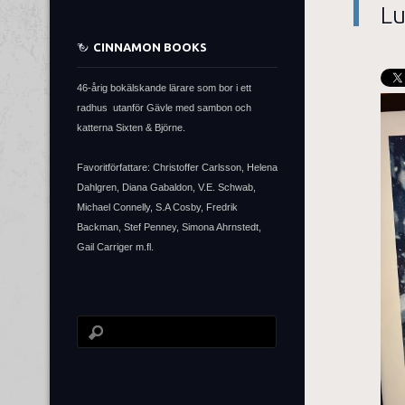
Lu
CINNAMON BOOKS
46-årig bokälskande lärare som bor i ett
radhus utanför Gävle med sambon och
katterna Sixten & Björne.
Favoritförfattare: Christoffer Carlsson, Helena
Dahlgren, Diana Gabaldon, V.E. Schwab,
Michael Connelly, S.A Cosby, Fredrik
Backman, Stef Penney, Simona Ahrnstedt,
Gail Carriger m.fl.